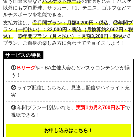
集う国際大会など
バスケットボール
の配信も充実！ バスケ
以外にもプロ野球、サッカー、F1、テニス、ゴルフなどマ
ルチスポーツを堪能できる。
支払方法は、
①月間プラン：月額4,200円・税込
、
②年間プ
ラン（一括払い）：32,000円・税込（月換算約2,667円・税
込）
、
③年間プラン（月々払い）：月額3,200円・税込
の3
プラン。ご自身の楽しみ方に合わせてチョイスしよう！
①
Bリーグ
やFIBA主催大会などバスケコンテンツが揃
う！
②
ライブ配信はもちろん、見逃し配信やハイライト充
実
③
年間プラン一括払いなら、
実質1カ月2,700円以下
で
視聴できる！
お申し込みはこちら！