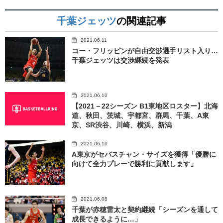
千葉ジェッツ
の関連記事
2021.06.11
コー・フリッピンが自由交渉選手リスト入り…
千葉ジェッツは交渉継続を発表
2021.06.10
【2021－22シーズン B1東地区ロスター】北海
道、秋田、茨城、宇都宮、群馬、千葉、A東
京、SR渋谷、川崎、横浜、新潟
2021.06.10
A東京がセバスチャン・サイズを獲得「優勝に
向けて全力プレーで勝利に貢献します」
2021.06.08
千葉が赤穂雷太と契約継続「シーズンを通して
成長できるように…」