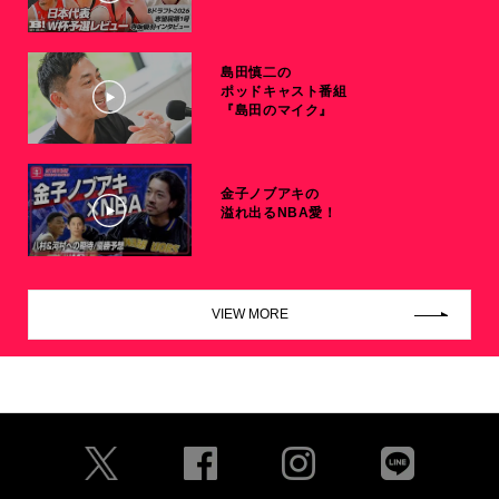
島田慎二の
ポッドキャスト番組
『島田のマイク』
金子ノブアキの
溢れ出るNBA愛！
VIEW MORE