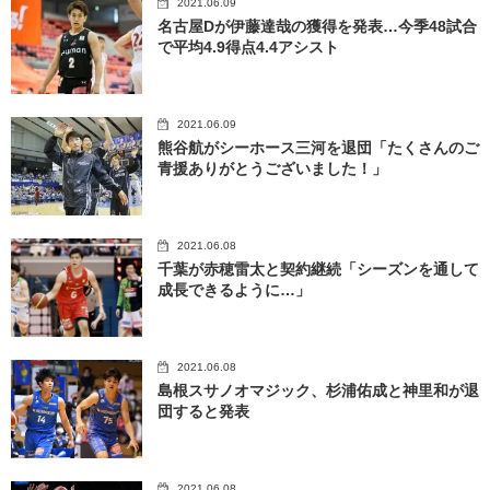
2021.06.09
名古屋Dが伊藤達哉の獲得を発表…今季48試合
で平均4.9得点4.4アシスト
2021.06.09
熊谷航がシーホース三河を退団「たくさんのご
青援ありがとうございました！」
2021.06.08
千葉が赤穂雷太と契約継続「シーズンを通して
成長できるように…」
2021.06.08
島根スサノオマジック、杉浦佑成と神里和が退
団すると発表
2021.06.08