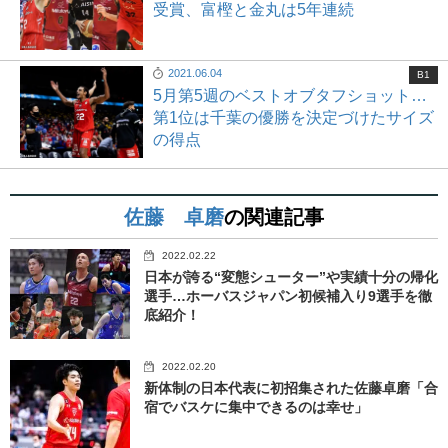
受賞、富樫と金丸は5年連続
2021.06.04
B1
5月第5週のベストオブタフショット…
第1位は千葉の優勝を決定づけたサイズ
の得点
佐藤 卓磨
の関連記事
2022.02.22
日本が誇る“変態シューター”や実績十分の帰化
選手…ホーバスジャパン初候補入り9選手を徹
底紹介！
2022.02.20
新体制の日本代表に初招集された佐藤卓磨「合
宿でバスケに集中できるのは幸せ」