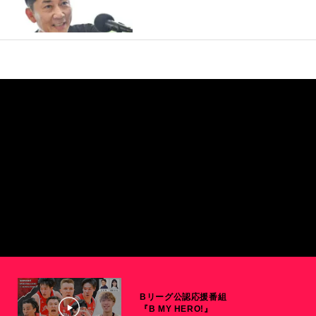
Bリーグ公認応援番組
『B MY HERO!』