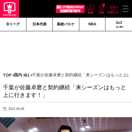
3x3
Bリーグ
日本代表
高校バスケ
NBA
by 361°
国内
千葉が佐藤卓磨と契約継続「来シーズンはもっと上に
TOP
B1
千葉が佐藤卓磨と契約継続「来シーズンはもっと
上に行きます！」
2021.06.08