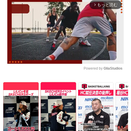
もっと読む
arrow_forward_ios
Powered by 
GliaStudios
Unmute