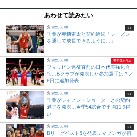
あわせて読みたい
2021.06.08
B1
千葉が赤穂雷太と契約継続「シーズン
を通して成長できるように…」
2021.06.08
男子日本代表
フィリピン遠征直前の日本代表強化合
宿…Bクラブが発表した参加選手は？／
8日に追加発表
2021.06.08
B1
千葉がシャノン・ショーターとの契約
満了を発表…今季54試合で平均11.9得
点
2021.06.04
B1
Bリーグベスト5を発表…マブンガが初