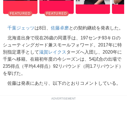
千葉ジェッツ
は8日、
佐藤卓磨
との契約継続を発表した。
北海道出身で現在26歳の同選手は、197センチ93キロの
シューティングガード兼スモールフォワード。2017年に特
別指定選手として
滋賀レイクス
ターズへ入団し、2020年に
千葉へ移籍。在籍初年度の今シーズンは、54試合の出場で
235得点（平均4.4得点）92リバウンド（同1.7リバウンド）
を挙げた。
佐藤は発表にあたり、以下のとおりコメントしている。
ADVERTISEMENT