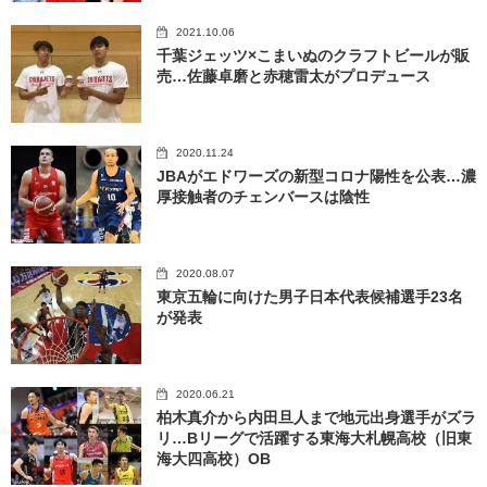
2021.10.06
千葉ジェッツ×こまいぬのクラフトビールが販
売…佐藤卓磨と赤穂雷太がプロデュース
2020.11.24
JBAがエドワーズの新型コロナ陽性を公表…濃
厚接触者のチェンバースは陰性
2020.08.07
東京五輪に向けた男子日本代表候補選手23名
が発表
2020.06.21
柏木真介から内田旦人まで地元出身選手がズラ
リ…Bリーグで活躍する東海大札幌高校（旧東
海大四高校）OB