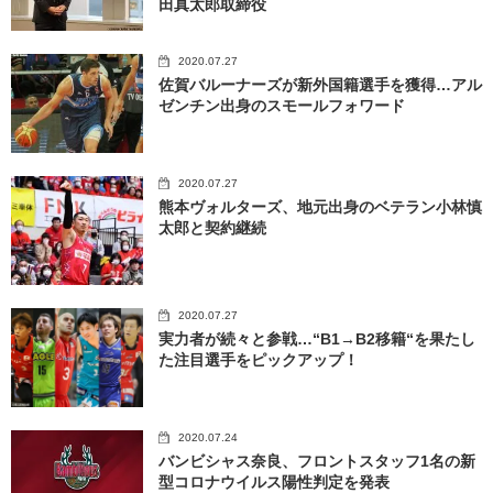
田真太郎取締役
2020.07.27
佐賀バルーナーズが新外国籍選手を獲得…アル
ゼンチン出身のスモールフォワード
2020.07.27
熊本ヴォルターズ、地元出身のベテラン小林慎
太郎と契約継続
2020.07.27
実力者が続々と参戦…“B1→B2移籍“を果たし
た注目選手をピックアップ！
2020.07.24
バンビシャス奈良、フロントスタッフ1名の新
型コロナウイルス陽性判定を発表