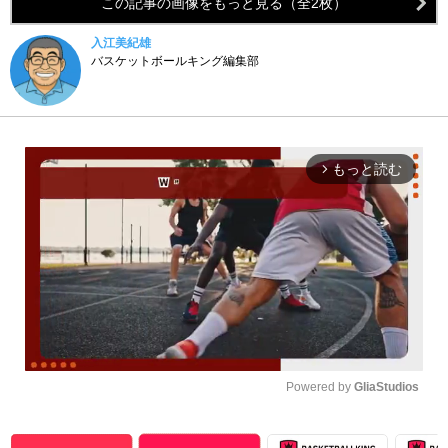
この記事の画像をもっと見る（全2枚）
入江美紀雄
バスケットボールキング編集部
もっと読む
arrow_forward_ios
Powered by 
GliaStudios
Unmute