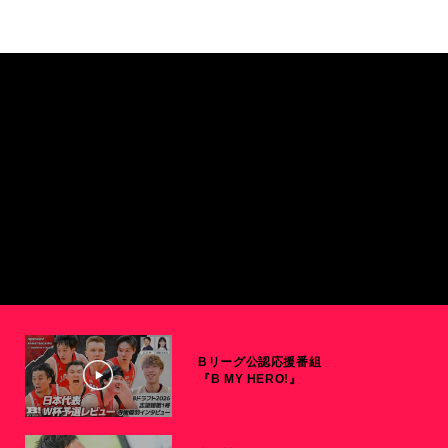
Bリーグ公認応援番組
『B MY HERO!』