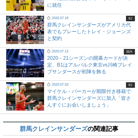
に就任
2020.07.18
B2
群馬クレインサンダーズがアメリカ代
表でもプレーしたトレイ・ジョーンズ
と契約
2020.07.13
国内
2020－21シーズンの開幕カードが決
定、B1はアルバルク東京vs川崎ブレイ
ブサンダースが初陣を飾る
2020.07.03
B2
マイケル・パーカーが期限付き移籍で
群馬クレインサンダーズに加入「皆さ
んすぐにお会いしましょう」
群馬クレインサンダーズ
の関連記事