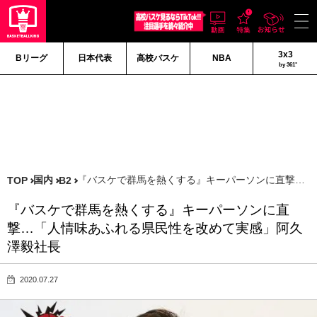
3x3
Bリーグ
日本代表
高校バスケ
NBA
by 361°
国内
『バスケで群馬を熱くする』キーパーソンに直撃…「
TOP
B2
『バスケで群馬を熱くする』キーパーソンに直
撃…「人情味あふれる県民性を改めて実感」阿久
澤毅社長
2020.07.27