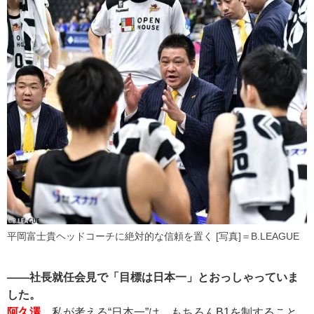
平岡富士貴ヘッドコーチに絶対的な信頼を置く [写真]＝B.LEAGUE
――社長就任会見で「目標は日本一」とおっしゃっていま
した。
阿久澤
私が考える“日本一”は、もちろんB1を制すること