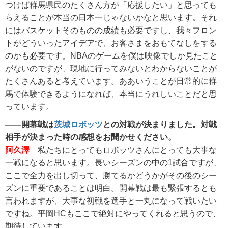
つけば群馬県民のたくさん方が「応援したい」と思っても
らえることが本当の日本一じゃないかなと思います。それ
にはバスケットそのものの成績も必要ですし、我々フロン
トがどういったアイデアで、お客さまをおもてなしをする
のかも必要です。NBAのゲームを僕は映像でしか見たこと
がないのですが、現地に行ってみないとわからないことが
たくさんあると考えています。ああいうことが日常的に群
馬で体験できるようになれば、本当にうれしいことだと思
っています。
――開幕戦は
茨城ロボッツ
との対戦が決まりました。対戦
相手が決まった時の感想をお聞かせください。
阿久澤
私たちにとってもロボッツさんにとっても大事な
一戦になると思います。長いシーズンの中の1試合ですが、
ここで全力を出し切って、勝てるかどうかがその後のシー
ズンに重要であることは明白。開幕戦は最も緊張するとも
言われますが、大事な初戦を選手と一丸になって戦いたい
ですね。平岡HCもここで絶対にやってくれると思うので、
期待しています。