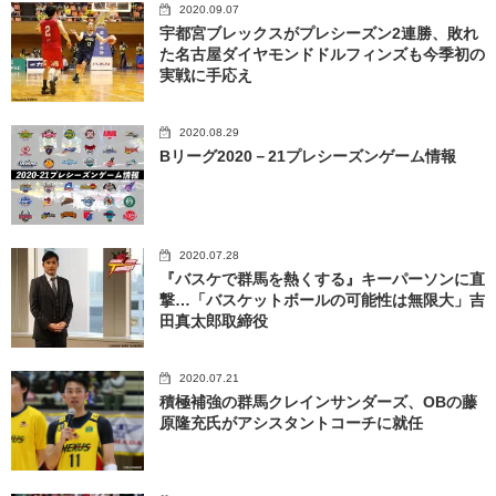
2020.09.07
宇都宮ブレックスがプレシーズン2連勝、敗れ
た名古屋ダイヤモンドドルフィンズも今季初の
実戦に手応え
2020.08.29
Bリーグ2020－21プレシーズンゲーム情報
2020.07.28
『バスケで群馬を熱くする』キーパーソンに直
撃…「バスケットボールの可能性は無限大」吉
田真太郎取締役
2020.07.21
積極補強の群馬クレインサンダーズ、OBの藤
原隆充氏がアシスタントコーチに就任