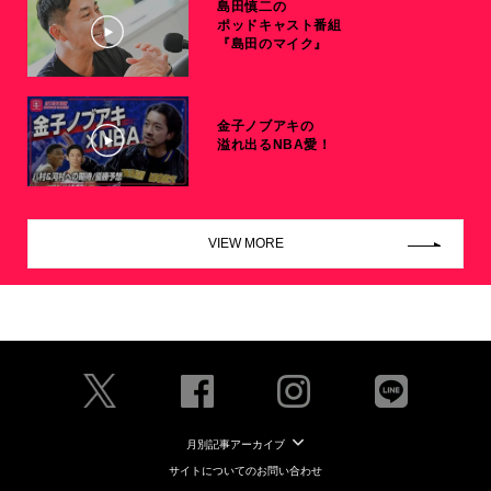
島田慎二の
ポッドキャスト番組
『島田のマイク』
金子ノブアキの
溢れ出るNBA愛！
VIEW MORE
月別記事アーカイブ
サイトについてのお問い合わせ