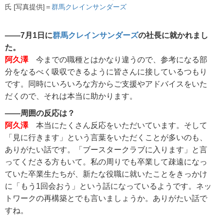
氏 [写真提供]＝
群馬クレインサンダーズ
――7月1日に
群馬クレインサンダーズ
の社長に就かれまし
た。
阿久澤
今までの職種とはかなり違うので、参考になる部
分をなるべく吸収できるように皆さんに接しているつもり
です。同時にいろいろな方からご支援やアドバイスをいた
だくので、それは本当に助かります。
――周囲の反応は？
阿久澤
本当にたくさん反応をいただいています。そして
「見に行きます」という言葉をいただくことが多いのも、
ありがたい話です。「ブースタークラブに入ります」と言
ってくださる方もいて。私の周りでも卒業して疎遠になっ
ていた卒業生たちが、新たな役職に就いたことをきっかけ
に「もう1回会おう」という話になっているようです。ネッ
トワークの再構築とでも言いましょうか。ありがたい話で
すね。