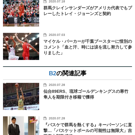
2020.07.18
群馬クレインサンダーズがアメリカ代表でもプ
レーしたトレイ・ジョーンズと契約
2020.07.03
マイケル・パーカーが千葉ブースターに惜別の
コメント「血と汗、時には涙を流し努力して参
りました」
B2
の関連記事
2020.07.28
仙台89ERS、琉球ゴールデンキングスの寒竹
隼人を期限付き移籍で獲得
2020.07.28
『バスケで群馬を熱くする』キーパーソンに直
撃…「バスケットボールの可能性は無限大」吉