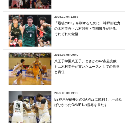
2025.10.04 12:58
「最後のB2」を制するために…神戸新戦力
の木村圭吾・八村阿蓮・寺園脩斗が語る、
それぞれの覚悟
2018.08.06 09:40
八王子学園八王子、まさかの42点差完敗
も…木村圭吾が貫いたエースとしての自覚
と責任
2025.03.09 19:02
B2神戸が福井とのGAME2に勝利！…一歩及
ばなかったGAME1の雪辱を果たす