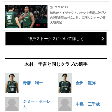
2026.06.25
徳島がアイザック・バッツを獲得…神戸と
の契約解除から1カ月、巨漢センターの新
天地決定
Bリーグ
神戸ストークスについて詳しく
木村 圭吾と同じクラブの選手
野溝 利一
金田 龍弥
ジミー・セーレ
中島 三千哉
ム