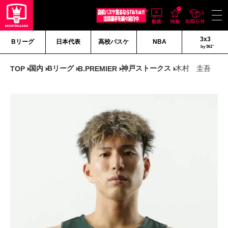
3x3
Bリーグ
日本代表
高校バスケ
NBA
by 361°
国内
Bリーグ
神戸ストークス
木村 圭吾
TOP
B.PREMIER