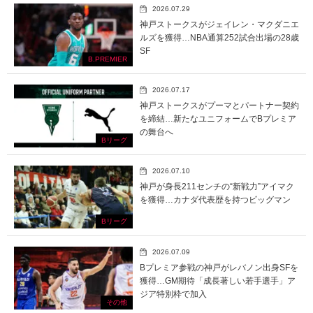
2026.07.29
神戸ストークスがジェイレン・マクダニエ
ルズを獲得…NBA通算252試合出場の28歳
SF
B.PREMIER
2026.07.17
神戸ストークスがプーマとパートナー契約
を締結…新たなユニフォームでBプレミア
の舞台へ
Bリーグ
2026.07.10
神戸が身長211センチの“新戦力”アイマク
を獲得…カナダ代表歴を持つビッグマン
Bリーグ
2026.07.09
Bプレミア参戦の神戸がレバノン出身SFを
獲得…GM期待「成長著しい若手選手」ア
ジア特別枠で加入
その他