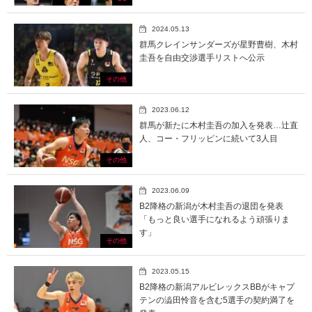
2024.05.13
群馬クレインサンダーズが星野曹樹、木村
圭吾を自由交渉選手リストへ公示
その他
2023.06.12
群馬が新たに木村圭吾の加入を発表…辻直
人、コー・フリッピンに続いて3人目
その他
2023.06.09
B2降格の新潟が木村圭吾の退団を発表
「もっと良い選手になれるよう頑張りま
す」
その他
2023.05.15
B2降格の新潟アルビレックスBBがキャプ
テンの澁田怜音を含む5選手の契約満了を