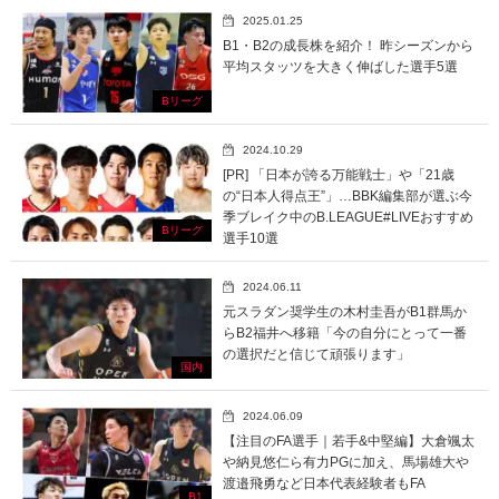
2025.01.25
B1・B2の成長株を紹介！ 昨シーズンから
平均スタッツを大きく伸ばした選手5選
Bリーグ
2024.10.29
[PR] 「日本が誇る万能戦士」や「21歳
の“日本人得点王”」…BBK編集部が選ぶ今
季ブレイク中のB.LEAGUE#LIVEおすすめ
Bリーグ
選手10選
2024.06.11
元スラダン奨学生の木村圭吾がB1群馬か
らB2福井へ移籍「今の自分にとって一番
の選択だと信じて頑張ります」
国内
2024.06.09
【注目のFA選手｜若手&中堅編】大倉颯太
や納見悠仁ら有力PGに加え、馬場雄大や
渡邉飛勇など日本代表経験者もFA
B1