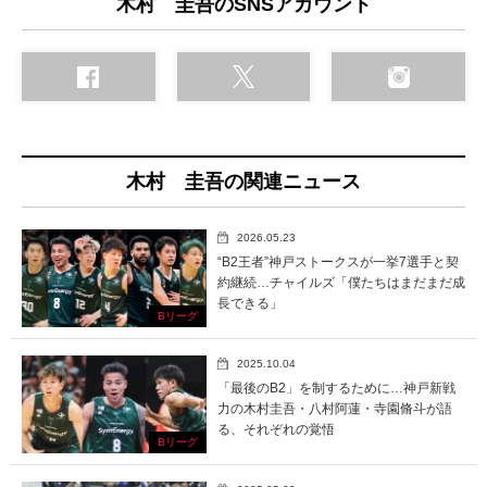
木村 圭吾のSNSアカウント
木村 圭吾の関連ニュース
2026.05.23
“B2王者”神戸ストークスが一挙7選手と契
約継続…チャイルズ「僕たちはまだまだ成
長できる」
Bリーグ
2025.10.04
「最後のB2」を制するために…神戸新戦
力の木村圭吾・八村阿蓮・寺園脩斗が語
る、それぞれの覚悟
Bリーグ