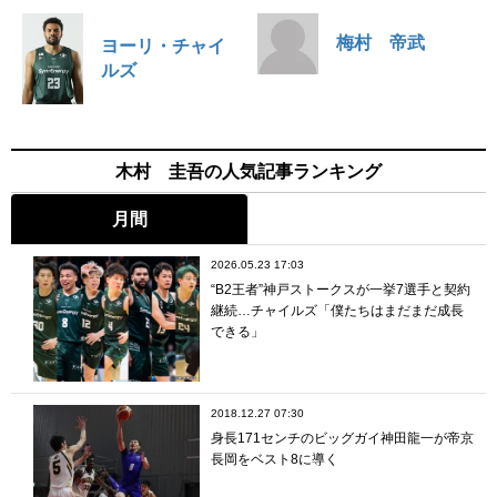
梅村 帝武
ヨーリ・チャイ
ルズ
木村 圭吾の人気記事ランキング
月間
2026.05.23 17:03
“B2王者”神戸ストークスが一挙7選手と契約
継続…チャイルズ「僕たちはまだまだ成長
できる」
2018.12.27 07:30
身長171センチのビッグガイ神田龍一が帝京
長岡をベスト8に導く