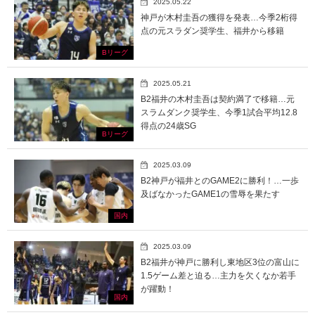
2025.05.22
神戸が木村圭吾の獲得を発表…今季2桁得
点の元スラダン奨学生、福井から移籍
Bリーグ
2025.05.21
B2福井の木村圭吾は契約満了で移籍…元
スラムダンク奨学生、今季1試合平均12.8
得点の24歳SG
Bリーグ
2025.03.09
B2神戸が福井とのGAME2に勝利！…一歩
及ばなかったGAME1の雪辱を果たす
国内
2025.03.09
B2福井が神戸に勝利し東地区3位の富山に
1.5ゲーム差と迫る…主力を欠くなか若手
が躍動！
国内