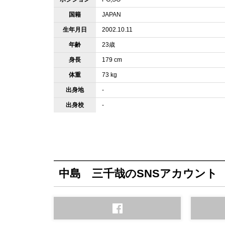
国籍
JAPAN
生年月日
2002.10.11
年齢
23歳
身長
179 cm
体重
73 kg
出身地
-
出身校
-
中島 三千哉のSNSアカウント