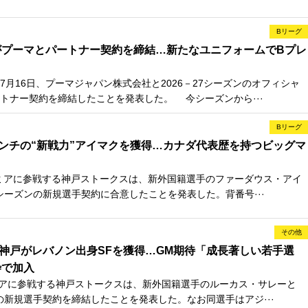
Bリーグ
がプーマとパートナー契約を締結…新たなユニフォームでBプレ
月16日、プーマジャパン株式会社と2026－27シーズンのオフィシャ
トナー契約を締結したことを発表した。 今シーズンから···
Bリーグ
センチの“新戦力”アイマクを獲得…カナダ代表歴を持つビッグマ
ミアに参戦する神戸ストークスは、新外国籍選手のファーダウス・アイ
7シーズンの新規選手契約に合意したことを発表した。背番号···
その他
神戸がレバノン出身SFを獲得…GM期待「成長著しい若手選
枠で加入
アに参戦する神戸ストークスは、新外国籍選手のルーカス・サレーと
ンの新規選手契約を締結したことを発表した。なお同選手はアジ···