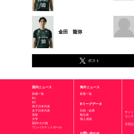
金田 龍弥
ポスト
国内ニュース
海外ニュース
新着一覧
新着一覧
B1
B2
Bリーグデータ
男子日本代表
女子日本代表
日程・結果
サイト
高校
順位表
コンテ
大学
個人成績
国内/その他
月別記
ワンバスケットボール
お問い合わせ