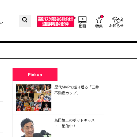
1°
Pickup
歴代MVPで振り返る「三井
不動産カップ」
島田慎二のポッドキャス
ト、配信中！