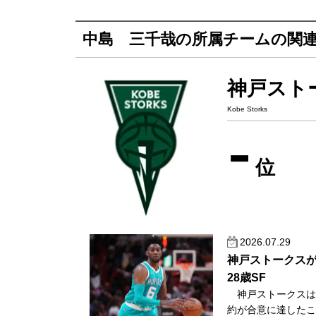
中島 三千哉の所属チームの関
神戸スト
Kobe Storks
-
位
2026.07.29
神戸ストークスが
28歳SF
神戸ストークスは7
約が合意に達したこ