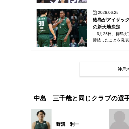
2026.06.25
徳島がアイザッ
の新天地決定
6月25日、徳島ガ
締結したことを発表
神戸
中島 三千哉と同じクラブの選
野溝 利一