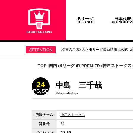
Bリーグ
日本代表
B.LEAGUE
AKATSUKI FIV
ATTENTION
取材のこぼれ話やBリーグ最新情報は公式Twit
国内
Bリーグ
神戸ストークス
TOP
B.PREMIER
24
中島 三千哉
PG,SG
NakajimaMichiya
所属チーム
神戸ストークス
背番号
24
ポジション
PG,SG