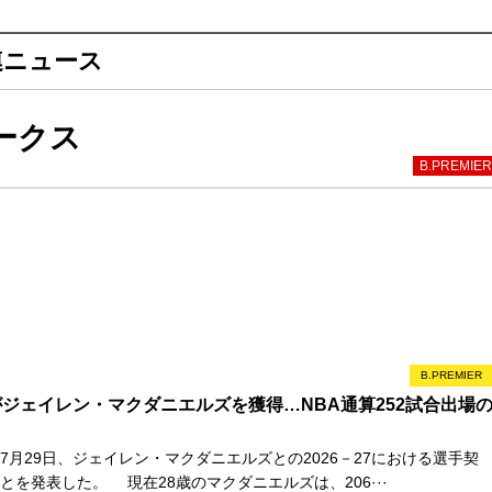
連ニュース
ークス
B.PREMIER
B.PREMIER
ジェイレン・マクダニエルズを獲得…NBA通算252試合出場
月29日、ジェイレン・マクダニエルズとの2026－27における選手契
とを発表した。 現在28歳のマクダニエルズは、206···