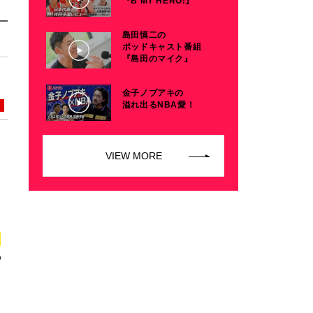
『B MY HERO!』
島田慎二の
ポッドキャスト番組
『島田のマイク』
金子ノブアキの
溢れ出るNBA愛！
VIEW MORE
の