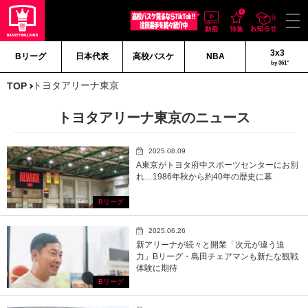
3x3
Bリーグ
日本代表
高校バスケ
NBA
by 361°
トヨタアリーナ東京
TOP
トヨタアリーナ東京のニュース
2025.08.09
A東京がトヨタ府中スポーツセンターにお別
れ…1986年秋から約40年の歴史に幕
Bリーグ
2025.06.26
新アリーナが続々と開業「次元が違う迫
力」Bリーグ・島田チェアマンも新たな観戦
体験に期待
Bリーグ