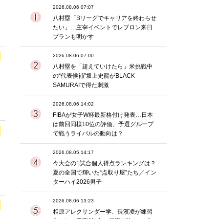
2026.08.06 07:07
八村塁「Bリーグでキャリアを終わらせ
たい」…主宰イベントでレブロン来日
プランも明かす
2026.08.06 07:00
八村塁を「超えていけたら」米挑戦中
の“代表候補”坂上史龍がBLACK
SAMURAIで得た刺激
2026.08.06 14:02
FIBAが女子W杯最新格付け発表…日本
は前回同様10位の評価、予選グループ
で戦うライバルの動向は？
2026.08.05 14:17
今大会の1試合個人得点ランキングは？
夏の全国で輝いた“点取り屋”たち／イン
ターハイ2026男子
2026.08.06 13:23
相原アレクサンダー学、長濱凌が練習