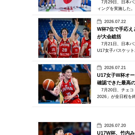
7月29日、日本バ
ィングを実施した。
2026.07.22
W杯7位で手応え
が大会総括
7月21日、日本バ
U17女子バスケット
2026.07.21
U17女子W杯オ
確認できた最高
7月20日、チェコ
2026」が全日程を
2026.07.20
U17W杯、竹内