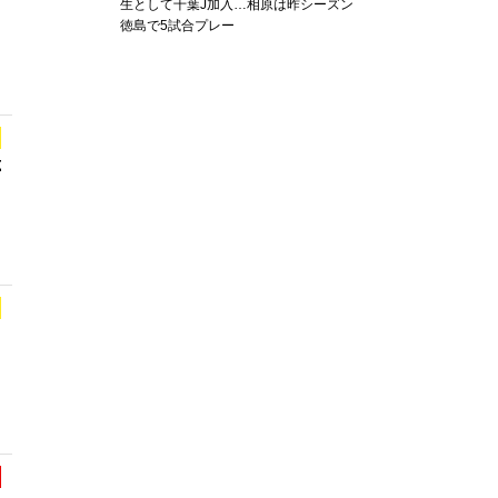
生として千葉J加入…相原は昨シーズン
徳島で5試合プレー
杯