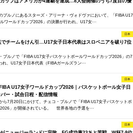
ドカップはアメリカが4連覇を達成…8大会開催のうち7度目の優
のブルノにあるスターズ・アリーナ・ヴォドヴァにおいて、「FIBA U17
ワールドカップ2026」の決勝が行われ、U17女···
日本
点でチームをけん引…U17女子日本代表はスロベニアを破り7位
ブルノで「FIBA U17女子バスケットボールワールドカップ2026」の7
れ、U17女子日本代表（FIBAガールズラン···
日本
FIBA U17女子ワールドカップ2026｜バスケットボール女子日
ンバー・試合日程・配信情報
ら7月20日にかけて、チェコ・ブルノで「FIBA U17女子バスケットボ
2026」が開催されている。 世界各地の予選を···
日本
表がニュージーランドに完敗…FG成功率23％と苦戦、W杯7-8位