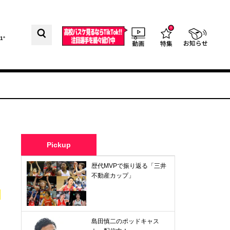
1°
Pickup
歴代MVPで振り返る「三井
不動産カップ」
島田慎二のポッドキャス