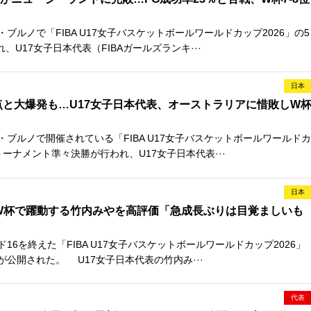
ブルノで「FIBA U17女子バスケットボールワールドカップ2026」の5
、U17女子日本代表（FIBAガールズランキ···
日本
点と大爆発も…U17女子日本代表、オーストラリアに惜敗しW
・ブルノで開催されている「FIBA U17女子バスケットボールワールドカ
トーナメント準々決勝が行われ、U17女子日本代表···
日本
女子W杯で躍動する竹内みやを高評価「急成長ぶりは目覚ましいも
16を終えた「FIBA U17女子バスケットボールワールドカップ2026」
が公開された。 U17女子日本代表の竹内み···
代表