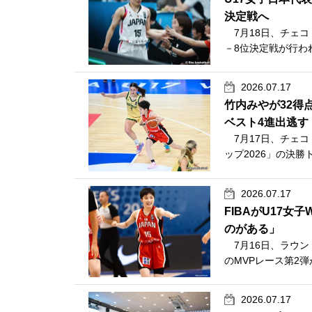
決定戦へ
7月18日、チェコ・
－8位決定戦が行われ
2026.07.17
竹内みやが32得
ベスト4進出逃す
7月17日、チェコ
ップ2026」の決勝
2026.07.17
FIBAがU17
のがある」
7月16日、ラウンド
のMVPレース第2弾
2026.07.17