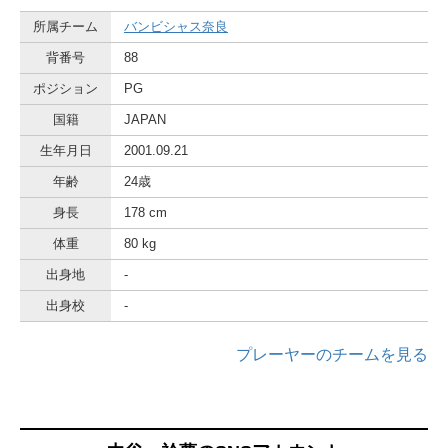
所属チーム
バンビシャス奈良
背番号
88
ポジション
PG
国籍
JAPAN
生年月日
2001.09.21
年齢
24歳
身長
178 cm
体重
80 kg
出身地
-
出身校
-
プレーヤーのチームを見る