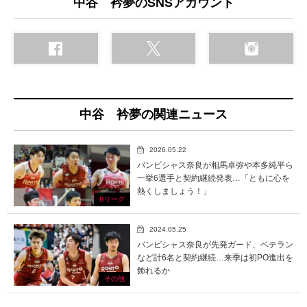
中谷 衿夢のSNSアカウント
中谷 衿夢の関連ニュース
2026.05.22
バンビシャス奈良が相馬卓弥や本多純平ら
一挙6選手と契約継続発表…「ともに心を
熱くしましょう！」
Bリーグ
2024.05.25
バンビシャス奈良が先発ガード、ベテラン
など計6名と契約継続…来季は初PO進出を
飾れるか
その他