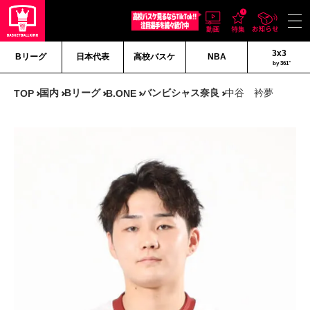
3x3
Bリーグ
日本代表
高校バスケ
NBA
by 361°
国内
Bリーグ
バンビシャス奈良
中谷 衿夢
TOP
B.ONE