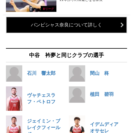
Bリーグ
バンビシャス奈良について詳しく
中谷 衿夢と同じクラブの選手
石川 響太郎
間山 柊
植田 碧羽
ヴャチェスラ
フ・ペトロフ
ジェイミン・ブ
イデムディア
レイクフィール
オサセレ