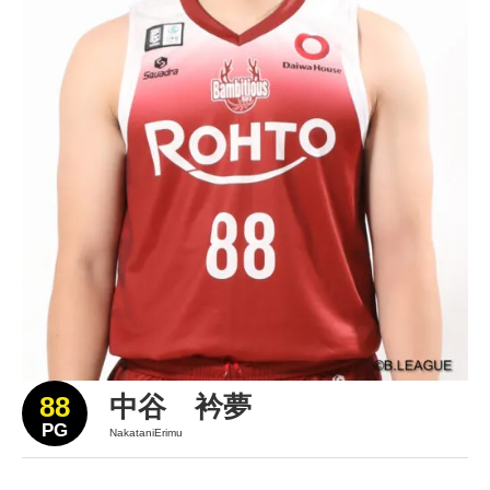
88
中谷 衿夢
PG
NakataniErimu