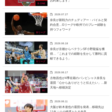
お約束します」
B.ONE
2026.07.27
奈良が新戦力のチュディアー・バイルと契
約合意…Gリーグや欧州でのプレー経験を
持つフォワード
Bリーグ
2026.06.18
奈良が京都からベテランSF小野龍猛を獲
得…「これまでの経験を生かして勝利に貢
献できるよう」
Bリーグ
2026.06.17
古牧昌也が4季在籍のバンビシャス奈良を
退団「心からありがとうと伝えたい」…新
天地へ移籍決定
B2
2026.06.11
大阪が鈴木達也の退団を発表…移籍先は
11年ぶりの帰還となる奈良