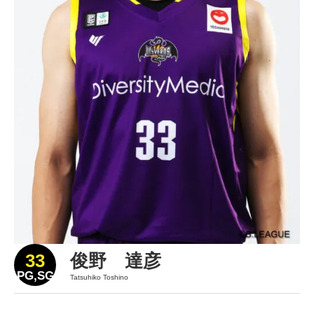
33
俊野 達彦
PG,SG
Tatsuhiko Toshino