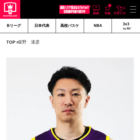
3x3
Bリーグ
日本代表
高校バスケ
NBA
by 361°
俊野 達彦
TOP