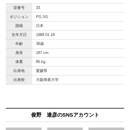
背番号
33
ポジション
PG,SG
国籍
日本
生年月日
1988.01.18
年齢
38歳
身長
187 cm
体重
85 kg
出身地
愛媛県
出身校
大阪商業大学
俊野 達彦のSNSアカウント