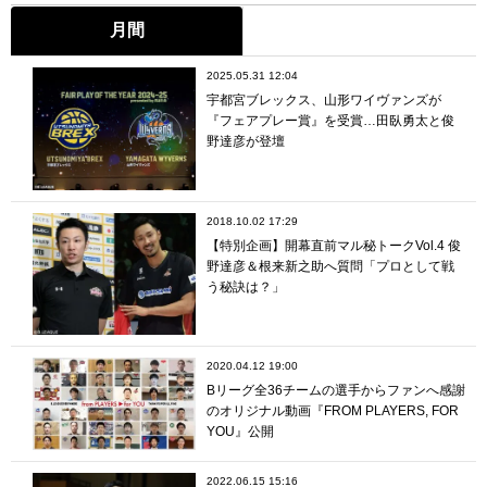
月間
2025.05.31 12:04
宇都宮ブレックス、山形ワイヴァンズが
『フェアプレー賞』を受賞…田臥勇太と俊
野達彦が登壇
2018.10.02 17:29
【特別企画】開幕直前マル秘トークVol.4 俊
野達彦＆根来新之助へ質問「プロとして戦
う秘訣は？」
2020.04.12 19:00
Bリーグ全36チームの選手からファンへ感謝
のオリジナル動画『FROM PLAYERS, FOR
YOU』公開
2022.06.15 15:16