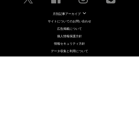
月別記事アーカイブ
サイトについてのお問い合わせ
広告掲載について
個人情報保護方針
情報セキュリティ方針
データ収集と利用について
メディアポリシー
クッキーポリシー
コンテンツ制作・編集ポリシー
ニュース提供先について
運営会社（株式会社ライブドア）
© livedoor Co.,Ltd.