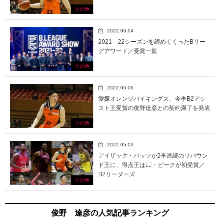
その他
2022.06.04
2021－22シーズンを締めくくったBリー
グアワード／受賞一覧
その他
2022.05.06
愛媛オレンジバイキングス、今季B2アシ
スト王受賞の俊野達彦との契約満了を発表
その他
2022.05.03
アイザック・バッツが2季連続のリバウン
ド王に、得点王はLJ・ピークが初受賞／
B2リーダーズ
その他
俊野 達彦の人気記事ランキング