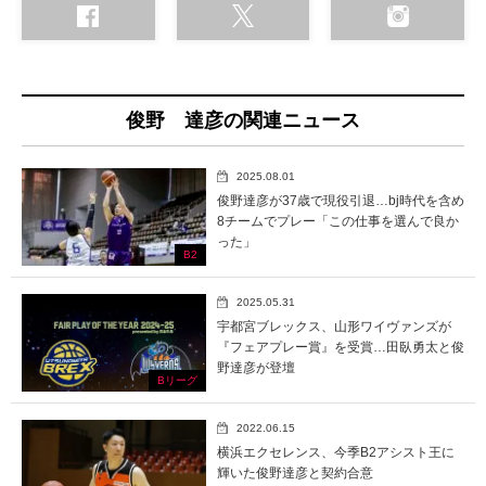
俊野 達彦の関連ニュース
2025.08.01
俊野達彦が37歳で現役引退…bj時代を含め
8チームでプレー「この仕事を選んで良か
った」
B2
2025.05.31
宇都宮ブレックス、山形ワイヴァンズが
『フェアプレー賞』を受賞…田臥勇太と俊
野達彦が登壇
Bリーグ
2022.06.15
横浜エクセレンス、今季B2アシスト王に
輝いた俊野達彦と契約合意