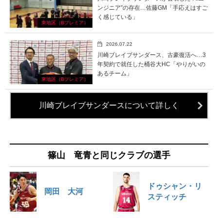
ンジニア”の存在…佐藤GM「手応えはすご
く感じている」
東地区（Bプレミア）
2026.07.22
川崎ブレイブサンダース、古豪復活へ…3
年契約で就任した桶谷大HC「やりがいの
あるチーム」
東地区（Bプレミア）
川崎ブレイブサンダースについて詳しく
篠山 竜青と同じクラブの選手
ドゥシャン・リ
岡田 大河
スティッチ