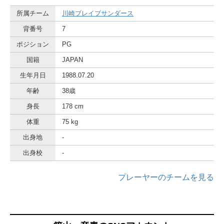
所属チーム
川崎ブレイブサンダース
背番号
7
ポジション
PG
国籍
JAPAN
生年月日
1988.07.20
年齢
38歳
身長
178 cm
体重
75 kg
出身地
-
出身校
-
プレーヤーのチームを見る