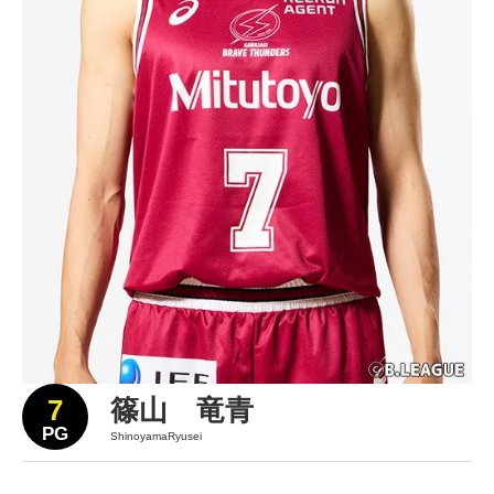
7
篠山 竜青
PG
ShinoyamaRyusei