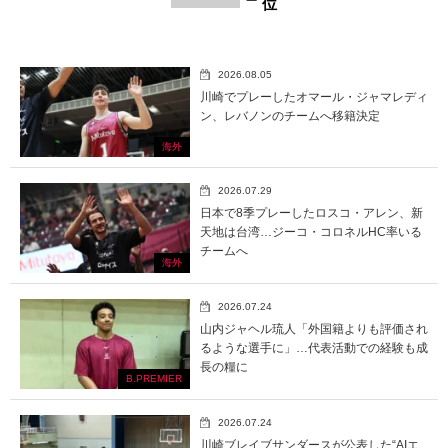
位
2026.08.05
川崎でプレーしたオマール・ジャマレディ
ン、レバノンのチームへ移籍決定
海外
2026.07.29
日本で8季プレーしたロスコ・アレン、新
天地は台湾…ジーコ・コロネルHC率いる
チームへ
海外
2026.07.24
山内ジャヘル琉人「外国籍よりも評価され
るような選手に」…代表活動での経験も成
長の糧に
B.PREMIER
2026.07.24
川崎ブレイブサンダースが公表した“AIエ