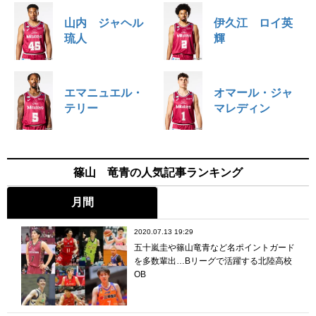
山内 ジャヘル
伊久江 ロイ英
琉人
輝
エマニュエル・
オマール・ジャ
テリー
マレディン
篠山 竜青の人気記事ランキング
月間
2020.07.13 19:29
五十嵐圭や篠山竜青など名ポイントガード
を多数輩出…Bリーグで活躍する北陸高校
OB