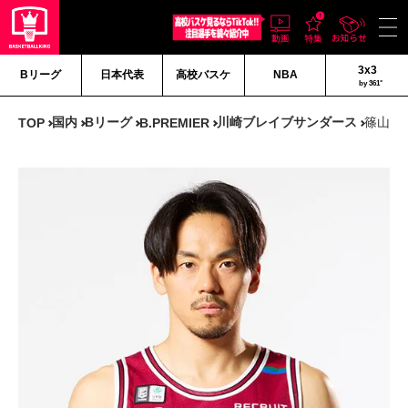
3x3
Bリーグ
日本代表
高校バスケ
NBA
by 361°
国内
Bリーグ
川崎ブレイブサンダース
篠山 
TOP
B.PREMIER