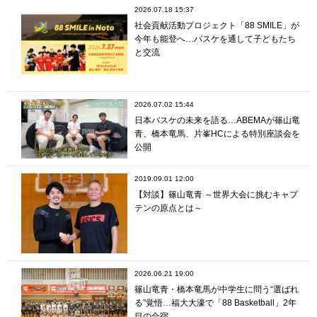
2026.07.18 15:37
社会貢献活動プロジェクト「88 SMILE」が
今年も能登へ…バスケを通して子どもたち
と交流
2026.07.02 15:44
日本バスケの未来を語る…ABEMAが篠山竜
青、橋本竜馬、片峯HCによる特別座談会を
公開
2019.09.01 12:00
【対談】篠山竜青 ～世界大会に挑むキャプ
テンの原点とは～
2026.06.21 19:00
篠山竜青・橋本竜馬が中学生に問う“選ばれ
る”覚悟…福大大濠で「88 Basketball」2年
目の合宿