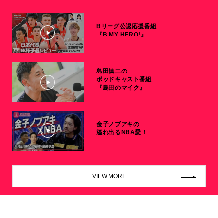
Bリーグ公認応援番組
『B MY HERO!』
島田慎二の
ポッドキャスト番組
『島田のマイク』
金子ノブアキの
溢れ出るNBA愛！
VIEW MORE