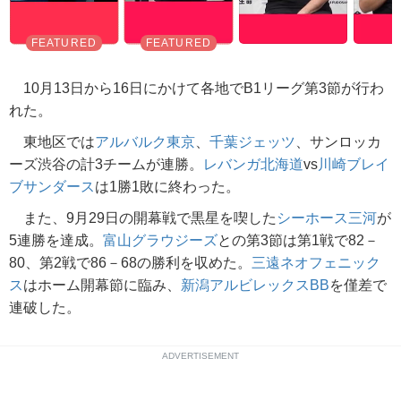
10月13日から16日にかけて各地でB1リーグ第3節が行わ
れた。
東地区では
アルバルク東京
、
千葉ジェッツ
、サンロッカ
ーズ渋谷の計3チームが連勝。
レバンガ北海道
vs
川崎ブレイ
ブサンダース
は1勝1敗に終わった。
また、9月29日の開幕戦で黒星を喫した
シーホース三河
が
5連勝を達成。
富山グラウジーズ
との第3節は第1戦で82－
80、第2戦で86－68の勝利を収めた。
三遠ネオフェニック
ス
はホーム開幕節に臨み、
新潟アルビレックスBB
を僅差で
連破した。
ADVERTISEMENT