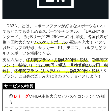
「DAZN」とは、スポーツファンが好きなスポーツをいつ
でもどこでも楽しめるスポーツチャンネル。「DAZNスタ
ンダード」ではBリーグ 25-26シーズンに加え、各国代表が
集う国際大会など
バスケットボール
の配信も充実！ バスケ
以外にもプロ野球、サッカー、F1、テニス、ゴルフなどマ
ルチスポーツを堪能できる。
支払方法は、
①月間プラン：月額4,200円・税込
、
②年間プ
ラン（一括払い）：32,000円・税込（月換算約2,667円・税
込）
、
③年間プラン（月々払い）：月額3,200円・税込
の3
プラン。ご自身の楽しみ方に合わせてチョイスしよう！
①
Bリーグ
やFIBA主催大会などバスケコンテンツが揃
う！