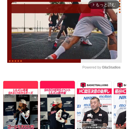
もっと読む
arrow_forward_ios
Powered by 
GliaStudios
Unmute