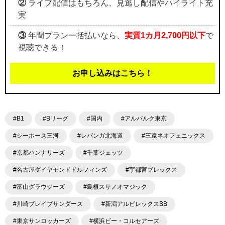
②
ライブ配信はもちろん、見逃し配信やハイライト充
実
③
年間プラン一括払いなら、
実質1カ月2,700円以下
で
視聴できる！
お申し込みはこちら！
#B1
#Bリーグ
#国内
#アルバルク東京
#シーホース三河
#レバンガ北海道
#三遠ネオフェニックス
#京都ハンナリーズ
#千葉ジェッツ
#名古屋ダイヤモンドドルフィンズ
#宇都宮ブレックス
#富山グラウジーズ
#島根スサノオマジック
#川崎ブレイブサンダース
#新潟アルビレックスBB
#東京サンロッカーズ
#横浜ビー・コルセアーズ