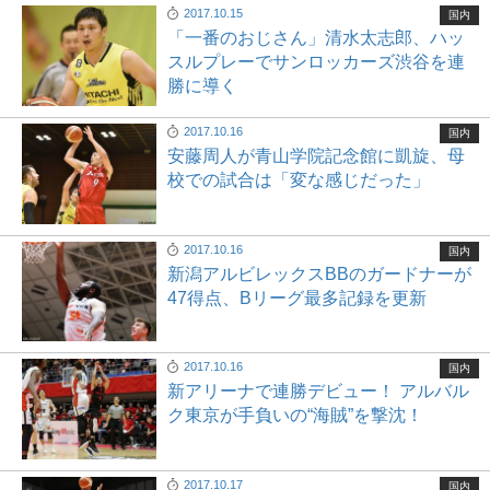
2017.10.15
国内
「一番のおじさん」清水太志郎、ハッ
スルプレーでサンロッカーズ渋谷を連
勝に導く
2017.10.16
国内
安藤周人が青山学院記念館に凱旋、母
校での試合は「変な感じだった」
2017.10.16
国内
新潟アルビレックスBBのガードナーが
47得点、Bリーグ最多記録を更新
2017.10.16
国内
新アリーナで連勝デビュー！ アルバル
ク東京が手負いの“海賊”を撃沈！
2017.10.17
国内