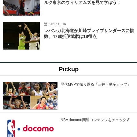
ルク東京のウィリアムズを見て学ぼう！
2017.10.16
レバンガ北海道が川崎ブレイブサンダースに惜
敗、47歳折茂武彦は18得点
Pickup
歴代MVPで振り返る「三井不動産カップ」
NBA docomo関連コンテンツをチェック🏀