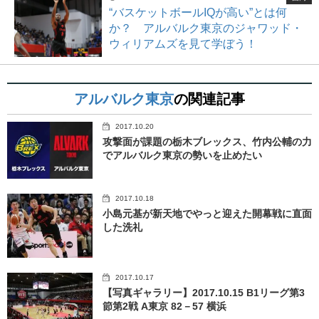
“バスケットボールIQが高い”とは何
か？ アルバルク東京のジャワッド・
ウィリアムズを見て学ぼう！
アルバルク東京
の関連記事
2017.10.20
攻撃面が課題の栃木ブレックス、竹内公輔の力
でアルバルク東京の勢いを止めたい
2017.10.18
小島元基が新天地でやっと迎えた開幕戦に直面
した洗礼
2017.10.17
【写真ギャラリー】2017.10.15 B1リーグ第3
節第2戦 A東京 82－57 横浜