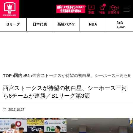
3x3
Bリーグ
日本代表
高校バスケ
NBA
by 361°
国内
西宮ストークスが待望の初白星、シーホース三河ら6チ
TOP
B1
西宮ストークスが待望の初白星、シーホース三河
ら6チームが連勝／B1リーグ第3節
2017.10.17