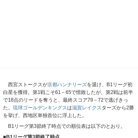
西宮ストークスが
京都ハンナリーズ
を退け、B1リーグ初
白星を獲得。第1戦こそ61－65で惜敗したが、第2戦は前半
で18点のリードを奪うと、最終スコア79－72で逃げきっ
た。
琉球ゴールデンキングス
は
滋賀レイクス
ターズから2勝
を挙げ、西地区単独首位に浮上した。
B1リーグ第3節終了時点での順位表は以下のとおり。
■B1リーグ第3節終了時点