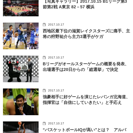
【写真ギャラリー】2017.10.15 B1リーグ第3
節第2戦 A東京 82－57 横浜
2017.10.17
西地区最下位の滋賀レイクスターズに痛手、主
将の狩野祐介ら主力3選手がケガ
2017.10.17
Bリーグがオールスターゲームの概要を発表、
出場選手は20日からの「総選挙」で決定
2017.10.17
強豪相手に好ゲームを演じたレバンガ北海道、
指揮官は「自信にしていきたい」と手応え
2017.10.17
“バスケットボールIQが高い”とは？ アルバ