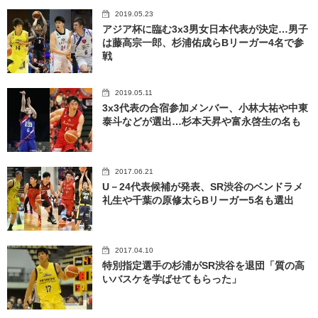
2019.05.23
アジア杯に臨む3x3男女日本代表が決定…男子
は藤高宗一郎、杉浦佑成らBリーガー4名で参
戦
2019.05.11
3x3代表の合宿参加メンバー、小林大祐や中東
泰斗などが選出…杉本天昇や富永啓生の名も
2017.06.21
U－24代表候補が発表、SR渋谷のベンドラメ
礼生や千葉の原修太らBリーガー5名も選出
2017.04.10
特別指定選手の杉浦がSR渋谷を退団「質の高
いバスケを学ばせてもらった」