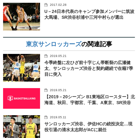
2017.02.28
U－24日本代表のキャンプ参加メンバーに筑波
大馬場、SR渋谷杉浦や三河中村らが選出
東京サンロッカーズ
の関連記事
2019.05.21
今季終盤に左ひざ前十字じん帯断裂の広瀬健
太、サンロッカーズ渋谷と契約継続で在籍7季
目に突入
2019.05.21
【2019－20シーズン B1東地区ロースター】北
海道、秋田、宇都宮、千葉、A東京、SR渋谷
2019.05.11
サンロッカーズ渋谷、伊佐HCの続投決定…現
役引退の清水太志郎がACに就任