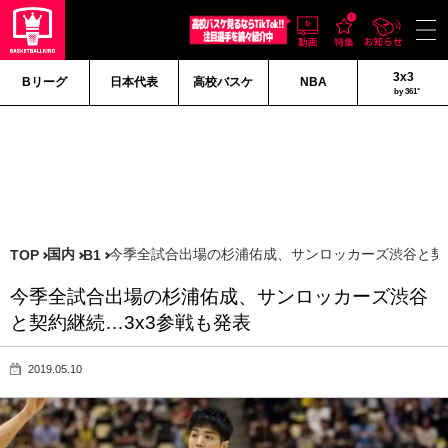
3x3
Bリーグ
日本代表
高校バスケ
NBA
by 361°
国内
今季全試合出場の杉浦佑成、サンロッカーズ渋谷と契約
TOP
B1
今季全試合出場の杉浦佑成、サンロッカーズ渋谷
と契約継続…3x3参戦も発表
2019.05.10