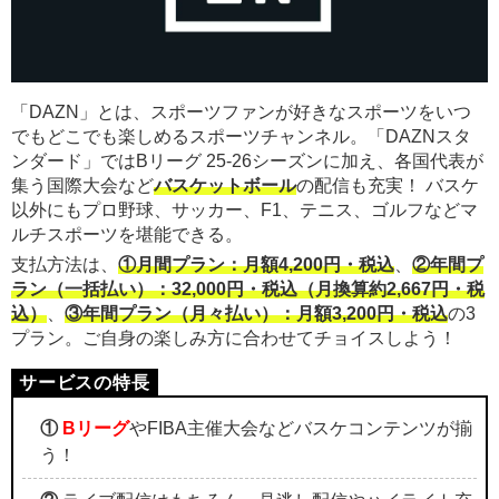
「DAZN」とは、スポーツファンが好きなスポーツをいつ
でもどこでも楽しめるスポーツチャンネル。「DAZNスタ
ンダード」ではBリーグ 25-26シーズンに加え、各国代表が
集う国際大会など
バスケットボール
の配信も充実！ バスケ
以外にもプロ野球、サッカー、F1、テニス、ゴルフなどマ
ルチスポーツを堪能できる。
支払方法は、
①月間プラン：月額4,200円・税込
、
②年間プ
ラン（一括払い）：32,000円・税込（月換算約2,667円・税
込）
、
③年間プラン（月々払い）：月額3,200円・税込
の3
プラン。ご自身の楽しみ方に合わせてチョイスしよう！
①
Bリーグ
やFIBA主催大会などバスケコンテンツが揃
う！