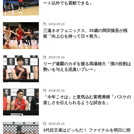
ート以外でも貢献できる」
2019.05.10
三遠ネオフェニックス、35歳の岡田慎吾が残
留「向上心を持って日々努力」
2019.05.10
リーグ連覇のカギを握る馬場雄大「僕の役割は
勢いを与える泥臭いプレー」
2019.05.10
「今年こそは」と意気込む富樫勇樹「バスケの
楽しさを伝えられるような試合を」
2019.05.10
3代目王者はどっちだ！ ファイナルを明日に控