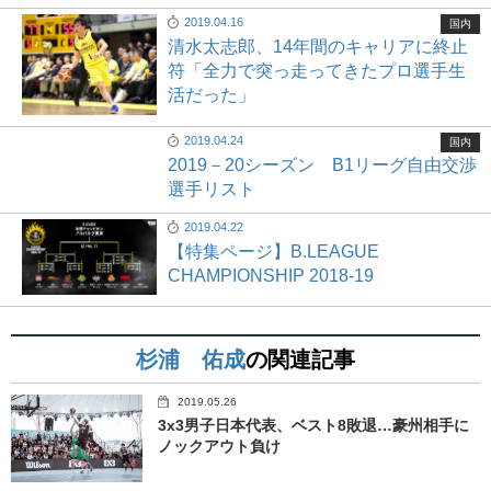
2019.04.16
国内
清水太志郎、14年間のキャリアに終止
符「全力で突っ走ってきたプロ選手生
活だった」
2019.04.24
国内
2019－20シーズン B1リーグ自由交渉
選手リスト
2019.04.22
【特集ページ】B.LEAGUE
CHAMPIONSHIP 2018-19
杉浦 佑成
の関連記事
2019.05.26
3x3男子日本代表、ベスト8敗退…豪州相手に
ノックアウト負け