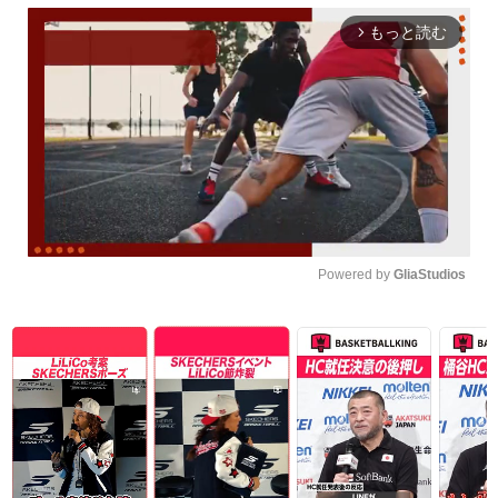
もっと読む
arrow_forward_ios
Powered by 
GliaStudios
Unmute