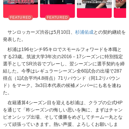
サンロッカーズ渋谷は5月10日、
杉浦佑成
との契約継続を
発表した。
杉浦は196センチ95キロでスモールフォワードを本職と
する23歳。筑波大学3年次の2016－17シーズンに特別指定
選手としてSR渋谷でプレーし、翌シーズンに選手契約を締
結した。今季はレギュラーシーズン全60試合の出場で287
得点（1試合平均4.8得点）71リバウンド（同1.2リバウン
ド）をマーク。3x3日本代表の候補メンバーにも名を連ね
た。
在籍通算4シーズン目を迎える杉浦は、クラブの公式HP
を通じて「昨シーズンの悔しい思いを胸に、まずはチャン
ピオンシップ出場、そして優勝をめざしてチーム一丸とな
って頑張っていきます。熱い声援、よろしくお願いしま