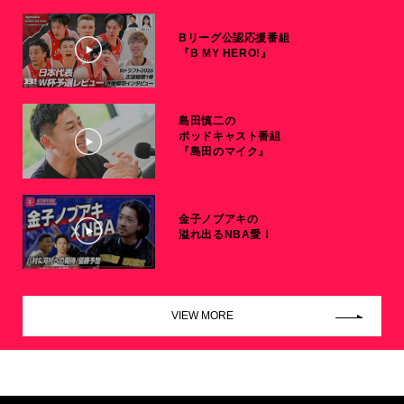
Bリーグ公認応援番組
『B MY HERO!』
島田慎二の
ポッドキャスト番組
『島田のマイク』
金子ノブアキの
溢れ出るNBA愛！
VIEW MORE