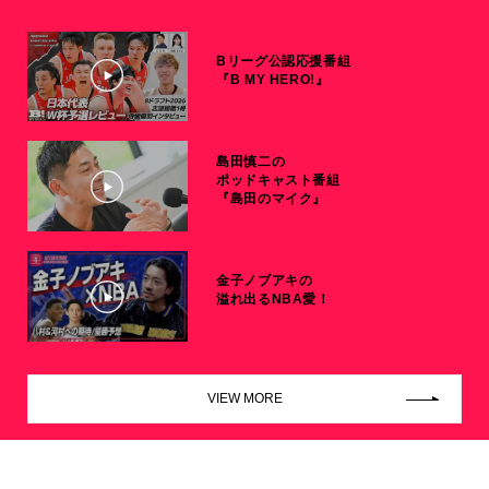
Bリーグ公認応援番組
『B MY HERO!』
島田慎二の
ポッドキャスト番組
『島田のマイク』
金子ノブアキの
溢れ出るNBA愛！
VIEW MORE