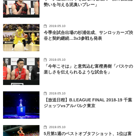
勢いを与える泥臭いプレー」
2019.05.10
今季全試合出場の杉浦佑成、サンロッカーズ渋
谷と契約継続…3x3参戦も発表
2019.05.10
「今年こそは」と意気込む富樫勇樹「バスケの
楽しさを伝えられるような試合を」
2019.05.10
【放送日程】B.LEAGUE FINAL 2018-19 千葉
ジェッツvsアルバルク東京
2019.05.10
5月第1週のベストオブタフショット、1位は富