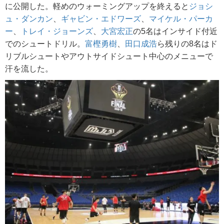
に公開した。軽めのウォーミングアップを終えると
ジョシ
ュ・ダンカン
、
ギャビン・エドワーズ
、
マイケル・パーカ
ー
、
トレイ・ジョーンズ
、
大宮宏正
の5名はインサイド付近
でのシュートドリル。
富樫勇樹
、
田口成浩
ら残りの8名はド
リブルシュートやアウトサイドシュート中心のメニューで
汗を流した。