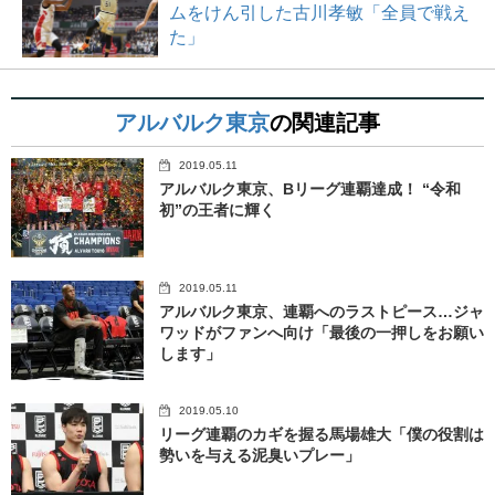
ムをけん引した古川孝敏「全員で戦え
た」
アルバルク東京
の関連記事
2019.05.11
アルバルク東京、Bリーグ連覇達成！ “令和
初”の王者に輝く
2019.05.11
アルバルク東京、連覇へのラストピース…ジャ
ワッドがファンへ向け「最後の一押しをお願い
します」
2019.05.10
リーグ連覇のカギを握る馬場雄大「僕の役割は
勢いを与える泥臭いプレー」