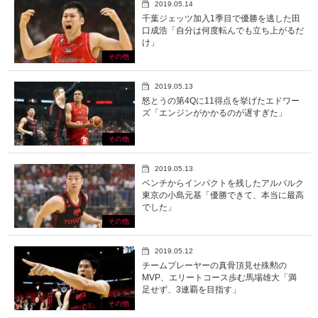
2019.05.14
千葉ジェッツ加入1季目で優勝を逃した田
口成浩「自分は何度転んでも立ち上がるだ
け」
その他
2019.05.13
怒とうの第4Qに11得点を挙げたエドワー
ズ「エンジンがかかるのが遅すぎた」
その他
2019.05.13
ベンチからインパクトを残したアルバルク
東京の小島元基「優勝できて、本当に最高
でした」
その他
2019.05.12
チームプレーヤーの真骨頂見せ殊勲の
MVP、エリートコース歩む馬場雄大「満
足せず、3連覇を目指す」
その他