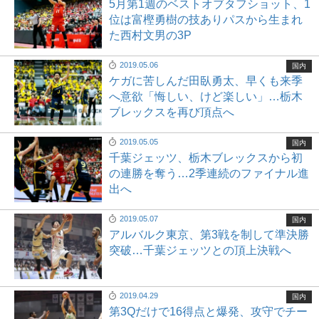
5月第1週のベストオブタフショット、1
位は富樫勇樹の技ありパスから生まれ
た西村文男の3P
2019.05.06
国内
ケガに苦しんだ田臥勇太、早くも来季
へ意欲「悔しい、けど楽しい」…栃木
ブレックスを再び頂点へ
2019.05.05
国内
千葉ジェッツ、栃木ブレックスから初
の連勝を奪う…2季連続のファイナル進
出へ
2019.05.07
国内
アルバルク東京、第3戦を制して準決勝
突破…千葉ジェッツとの頂上決戦へ
2019.04.29
国内
第3Qだけで16得点と爆発、攻守でチー