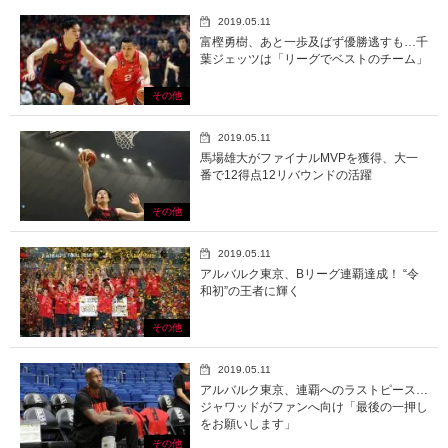
2019.05.11
富樫勇樹、あと一歩及ばず優勝逃すも…千
葉ジェッツは「リーグでベストのチーム」
その他
2019.05.11
馬場雄大がファイナルMVPを獲得、大一
番で12得点12リバウンドの活躍
その他
2019.05.11
アルバルク東京、Bリーグ連覇達成！ “令
和初”の王者に輝く
その他
2019.05.11
アルバルク東京、連覇へのラストピース…
ジャワッドがファンへ向け「最後の一押し
をお願いします」
その他