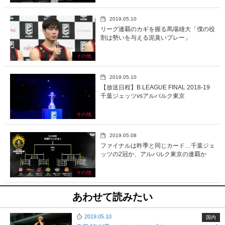
2019.05.10
リーグ連覇のカギを握る馬場雄大「僕の役
割は勢いを与える泥臭いプレー」
その他
2019.05.10
【放送日程】B.LEAGUE FINAL 2018-19
千葉ジェッツvsアルバルク東京
その他
2019.05.08
ファイナルは昨季と同じカード…千葉ジェ
ッツの2冠か、アルバルク東京の連覇か
その他
あわせて読みたい
2019.05.10
国内