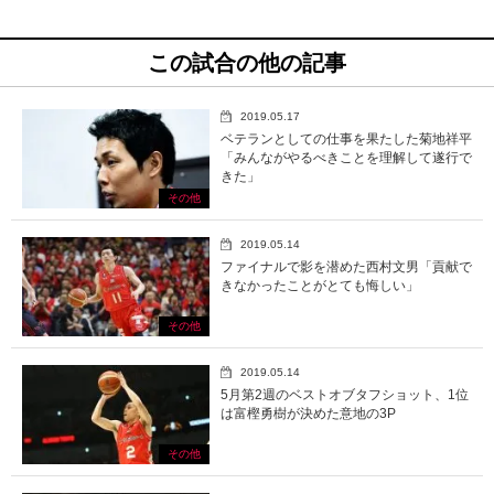
この試合の他の記事
2019.05.17
ベテランとしての仕事を果たした菊地祥平
「みんながやるべきことを理解して遂行で
きた」
その他
2019.05.14
ファイナルで影を潜めた西村文男「貢献で
きなかったことがとても悔しい」
その他
2019.05.14
5月第2週のベストオブタフショット、1位
は富樫勇樹が決めた意地の3P
その他