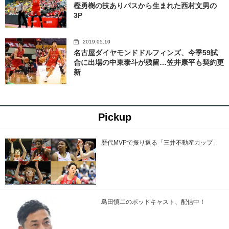
樫勇樹の技ありパスから生まれた西村文男の
3P
2019.05.10
名古屋ダイヤモンドドルフィンズ、今季59試
合に出場の中東泰斗が残留…笠井康平も契約更
新
Pickup
歴代MVPで振り返る「三井不動産カップ」
島田慎二のポッドキャスト、配信中！