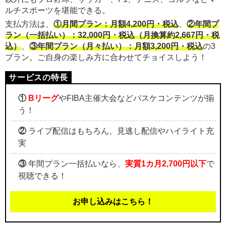
ルチスポーツを堪能できる。
支払方法は、
①月間プラン：月額4,200円・税込
、
②年間プ
ラン（一括払い）：32,000円・税込（月換算約2,667円・税
込）
、
③年間プラン（月々払い）：月額3,200円・税込
の3
プラン。ご自身の楽しみ方に合わせてチョイスしよう！
①
Bリーグ
やFIBA主催大会などバスケコンテンツが揃
う！
②
ライブ配信はもちろん、見逃し配信やハイライト充
実
③
年間プラン一括払いなら、
実質1カ月2,700円以下
で
視聴できる！
お申し込みはこちら！