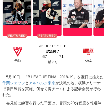
2019.05.11 15:10 T.O.
試合終了
67
-
71
千葉J
A東京
横アリ
5月10日、「B.LEAGUE FINAL 2018-19」を翌日に控えた
千葉ジェッツ
と
アルバルク東京
が決戦の地、横浜アリーナ
で前日練習を実施。併せて両チームによる記者会見が行わ
れた。
会見前に練習を行った千葉は、冒頭の20分程度を報道陣