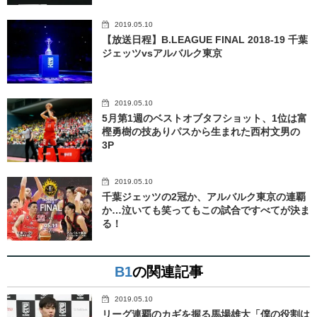
2019.05.10
【放送日程】B.LEAGUE FINAL 2018-19 千葉
ジェッツvsアルバルク東京
2019.05.10
5月第1週のベストオブタフショット、1位は富
樫勇樹の技ありパスから生まれた西村文男の
3P
2019.05.10
千葉ジェッツの2冠か、アルバルク東京の連覇
か…泣いても笑ってもこの試合ですべてが決ま
る！
B1
の関連記事
2019.05.10
リーグ連覇のカギを握る馬場雄大「僕の役割は