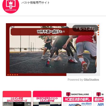
バスケ情報専門サイト
もっと読む
arrow_forward_ios
Powered by 
GliaStudios
Unmute