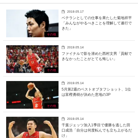
2019.05.17
ベテランとしての仕事を果たした菊地祥平
「みんながやるべきことを理解して遂行で
きた」
その他
2019.05.14
ファイナルで影を潜めた西村文男「貢献で
きなかったことがとても悔しい」
その他
2019.05.14
5月第2週のベストオブタフショット、1位
は富樫勇樹が決めた意地の3P
その他
2019.05.14
千葉ジェッツ加入1季目で優勝を逃した田
口成浩「自分は何度転んでも立ち上がるだ
け」