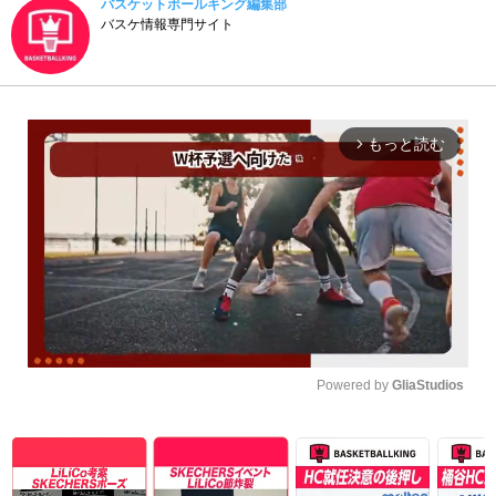
バスケットボールキング編集部
バスケ情報専門サイト
もっと読む
arrow_forward_ios
Powered by 
GliaStudios
Unmute