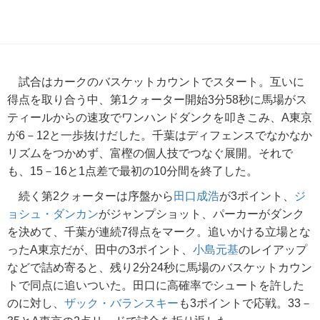
試合はカークのバスケットカウントでスタート。互いに
得点を取り合う中、第1クォーター開始3分58秒に馬場がス
ティールからの速攻でワンハンドダンクを叩きこみ、A東京
が6－12と一歩抜けだした。千葉はディフェンスでなかなか
リズムをつかめず、富樫の個人技でつなぐ展開。それで
も、15－16と1点差で最初の10分間を終了した。
続く第2クォーターは序盤から
田口成浩
が3ポイント、
ジ
ョシュ・ダンカン
がジャンプショット、パーカーがダンク
を決めて、千葉が連続7得点をマーク。追いかける立場とな
ったA東京だが、田中の3ポイント、
小島元基
のレイアップ
などで詰め寄ると、残り2分24秒に馬場のバスケットカウン
トで同点に追いついた。田口に高確率でシュートを許した
のに対し、
ザック・バランスキー
も3ポイントで応戦。33－