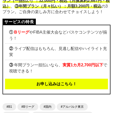
ラン（一括払い）：32,000円・税込（月換算約2,667円・税
込）
、
③年間プラン（月々払い）：月額3,200円・税込
の3
プラン。ご自身の楽しみ方に合わせてチョイスしよう！
①
Bリーグ
やFIBA主催大会などバスケコンテンツが揃
う！
②
ライブ配信はもちろん、見逃し配信やハイライト充
実
③
年間プラン一括払いなら、
実質1カ月2,700円以下
で
視聴できる！
お申し込みはこちら！
#B1
#Bリーグ
#国内
#アルバルク東京