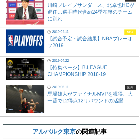
川崎ブレイブサンダース、北卓也HCが
退任…選手時代含め24季在籍のチーム
に別れ
2019.04.11
NBA
【試合予定・試合結果】NBAプレーオ
フ2019
2019.04.22
【特集ページ】B.LEAGUE
CHAMPIONSHIP 2018-19
2019.05.11
国内
馬場雄大がファイナルMVPを獲得、大
一番で12得点12リバウンドの活躍
アルバルク東京
の関連記事