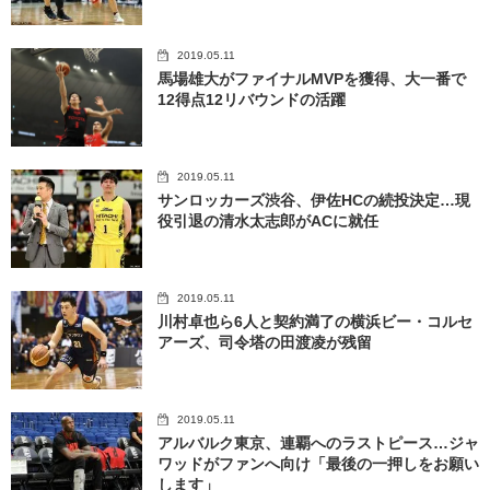
2019.05.11
馬場雄大がファイナルMVPを獲得、大一番で
12得点12リバウンドの活躍
2019.05.11
サンロッカーズ渋谷、伊佐HCの続投決定…現
役引退の清水太志郎がACに就任
2019.05.11
川村卓也ら6人と契約満了の横浜ビー・コルセ
アーズ、司令塔の田渡凌が残留
2019.05.11
アルバルク東京、連覇へのラストピース…ジャ
ワッドがファンへ向け「最後の一押しをお願い
します」