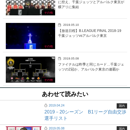
に控え、千葉ジェッツとアルバルク東京が
横アリに集結
その他
2019.05.10
【放送日程】B.LEAGUE FINAL 2018-19
千葉ジェッツvsアルバルク東京
その他
2019.05.08
ファイナルは昨季と同じカード…千葉ジェ
ッツの2冠か、アルバルク東京の連覇か
その他
あわせて読みたい
2019.04.24
国内
2019－20シーズン B1リーグ自由交渉
選手リスト
2019.05.08
国内