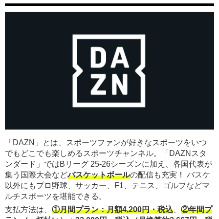
「DAZN」とは、スポーツファンが好きなスポーツをいつ
でもどこでも楽しめるスポーツチャンネル。「DAZNスタ
ンダード」ではBリーグ 25-26シーズンに加え、各国代表が
集う国際大会など
バスケットボール
の配信も充実！ バスケ
以外にもプロ野球、サッカー、F1、テニス、ゴルフなどマ
ルチスポーツを堪能できる。
支払方法は、
①月間プラン：月額4,200円・税込
、
②年間プ