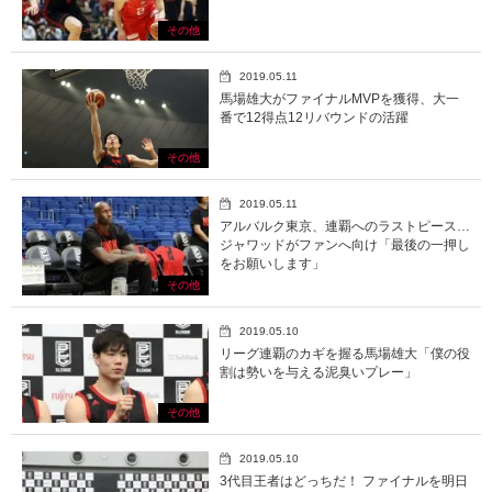
その他
2019.05.11
馬場雄大がファイナルMVPを獲得、大一
番で12得点12リバウンドの活躍
その他
2019.05.11
アルバルク東京、連覇へのラストピース…
ジャワッドがファンへ向け「最後の一押し
をお願いします」
その他
2019.05.10
リーグ連覇のカギを握る馬場雄大「僕の役
割は勢いを与える泥臭いプレー」
その他
2019.05.10
3代目王者はどっちだ！ ファイナルを明日