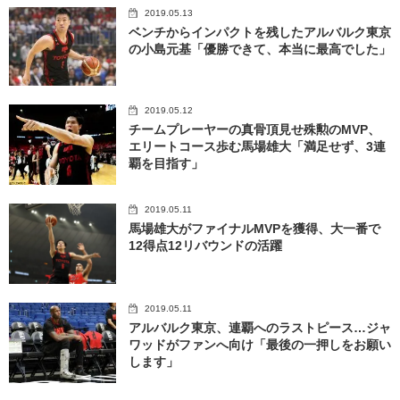
2019.05.13
ベンチからインパクトを残したアルバルク東京
の小島元基「優勝できて、本当に最高でした」
2019.05.12
チームプレーヤーの真骨頂見せ殊勲のMVP、
エリートコース歩む馬場雄大「満足せず、3連
覇を目指す」
2019.05.11
馬場雄大がファイナルMVPを獲得、大一番で
12得点12リバウンドの活躍
2019.05.11
アルバルク東京、連覇へのラストピース…ジャ
ワッドがファンへ向け「最後の一押しをお願い
します」