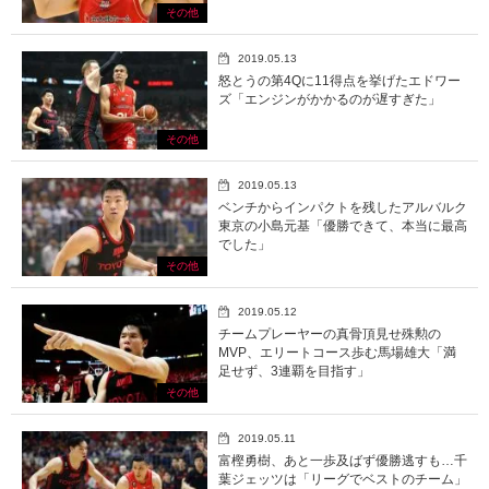
その他
2019.05.13
怒とうの第4Qに11得点を挙げたエドワー
ズ「エンジンがかかるのが遅すぎた」
その他
2019.05.13
ベンチからインパクトを残したアルバルク
東京の小島元基「優勝できて、本当に最高
でした」
その他
2019.05.12
チームプレーヤーの真骨頂見せ殊勲の
MVP、エリートコース歩む馬場雄大「満
足せず、3連覇を目指す」
その他
2019.05.11
富樫勇樹、あと一歩及ばず優勝逃すも…千
葉ジェッツは「リーグでベストのチーム」