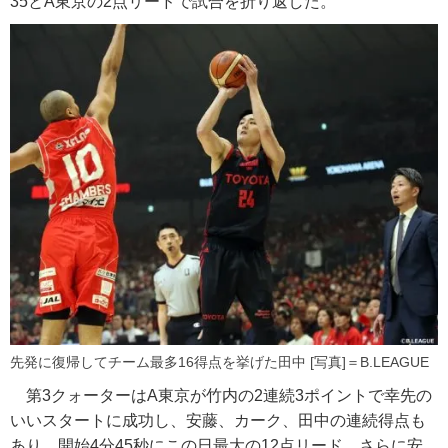
35とA東京の2点リードで試合を折り返した。
先発に復帰してチーム最多16得点を挙げた田中 [写真]＝B.LEAGUE
第3クォーターはA東京が竹内の2連続3ポイントで幸先の
いいスタートに成功し、安藤、カーク、田中の連続得点も
あり、開始4分45秒にこの日最大の12点リード。さらに安