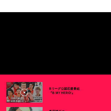
Bリーグ公認応援番組
『B MY HERO!』