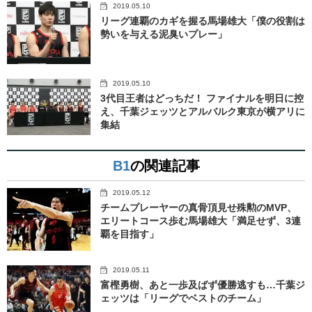
2019.05.10
リーグ連覇のカギを握る馬場雄大「僕の役割は
勢いを与える泥臭いプレー」
2019.05.10
3代目王者はどっちだ！ ファイナルを明日に控
え、千葉ジェッツとアルバルク東京が横アリに
集結
B1
の関連記事
2019.05.12
チームプレーヤーの真骨頂見せ殊勲のMVP、
エリートコース歩む馬場雄大「満足せず、3連
覇を目指す」
2019.05.11
富樫勇樹、あと一歩及ばず優勝逃すも…千葉ジ
ェッツは「リーグでベストのチーム」