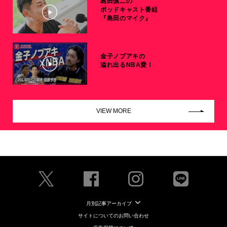
島田慎二の
ポッドキャスト番組
『島田のマイク』
金子ノブアキの
溢れ出るNBA愛！
VIEW MORE
月別記事アーカイブ
サイトについてのお問い合わせ