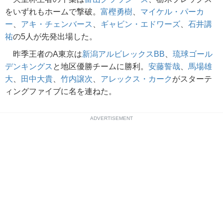
をいずれもホームで撃破。
富樫勇樹
、
マイケル・パーカ
ー
、
アキ・チェンバース
、
ギャビン・エドワーズ
、
石井講
祐
の5人が先発出場した。
昨季王者のA東京は
新潟アルビレックスBB
、
琉球ゴール
デンキングス
と地区優勝チームに勝利。
安藤誓哉
、
馬場雄
大
、
田中大貴
、
竹内譲次
、
アレックス・カーク
がスターテ
ィングファイブに名を連ねた。
ADVERTISEMENT