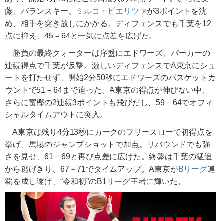
藤、バランスキー、
ミルコ・ビエリツァ
が3ポイントを沈
め、相手を突き放しにかかる。ディフェンスでも千葉を12
点に抑え、45－64と一気に点差を広げた。
勝負の最終クォーターは序盤にエドワーズ、パーカーの
連続得点で千葉が反撃。激しいディフェンスでA東京にシュ
ートを打たせず、開始2分50秒にエドワーズのバスケットカ
ウントで51－64まで迫った。A東京の得点が伸びない中、
さらに富樫の2連続3ポイントも飛びだし、59－64でオフィ
シャルタイムアウトに突入。
A東京は残り4分13秒にカークのフリースローで初得点を
挙げ、馬場のジャンプショットで加点。リバウンドでも強
さを見せ、61－69と再び点差に広げた。終盤は千葉の猛追
から逃げきり、67－71でタイムアップ。A東京が
Bリーグ
連
覇を成し遂げ、“令和初”のB1リーグ王者に輝いた。