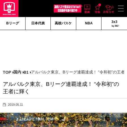
3x3
Bリーグ
日本代表
高校バスケ
NBA
by 361°
国内
アルバルク東京、Bリーグ連覇達成！ “令和初”の王者
TOP
B1
アルバルク東京、Bリーグ連覇達成！ “令和初”の
王者に輝く
2019.05.11