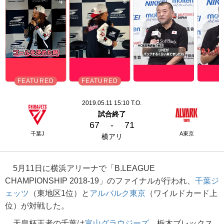
2019.05.11 15:10 T.O.
試合終了
67
-
71
千葉J
A東京
横アリ
5月11日に横浜アリーナで「B.LEAGUE
CHAMPIONSHIP 2018-19」のファイナルが行われ、
千葉ジ
ェッツ
（東地区1位）と
アルバルク東京
（ワイルドカード上
位）が対戦した。
天皇杯王者の千葉は
富山グラウジーズ
、栃木ブレックス