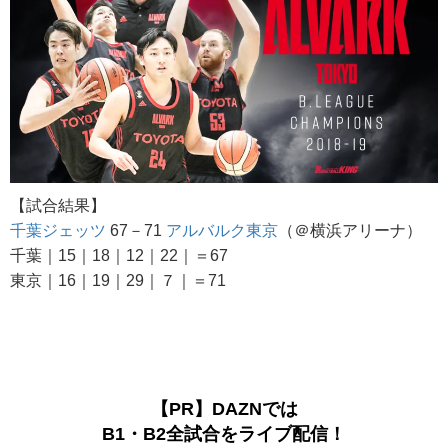
【試合結果】
千葉ジェッツ
67－71
アルバルク東京
（＠横浜アリーナ）
千葉｜15｜18｜12｜22｜＝67
東京｜16｜19｜29｜７｜＝71
【PR】DAZNでは
B1・B2全試合をライブ配信！