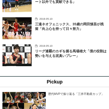
ート以外でも貢献できる」
2019.05.10
三遠ネオフェニックス、35歳の岡田慎吾が残
留「向上心を持って日々努力」
2019.05.10
リーグ連覇のカギを握る馬場雄大「僕の役割は
勢いを与える泥臭いプレー」
Pickup
歴代MVPで振り返る「三井不動産カップ」