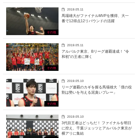
2019.05.11
馬場雄大がファイナルMVPを獲得、大一
番で12得点12リバウンドの活躍
その他
2019.05.11
アルバルク東京、Bリーグ連覇達成！ “令
和初”の王者に輝く
その他
2019.05.10
リーグ連覇のカギを握る馬場雄大「僕の役
割は勢いを与える泥臭いプレー」
その他
2019.05.10
3代目王者はどっちだ！ ファイナルを明日
に控え、千葉ジェッツとアルバルク東京が
横アリに集結