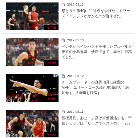
2019.05.13
怒とうの第4Qに11得点を挙げたエドワー
ズ「エンジンがかかるのが遅すぎた」
その他
2019.05.13
ベンチからインパクトを残したアルバルク
東京の小島元基「優勝できて、本当に最高
でした」
その他
2019.05.12
チームプレーヤーの真骨頂見せ殊勲の
MVP、エリートコース歩む馬場雄大「満
足せず、3連覇を目指す」
その他
2019.05.11
富樫勇樹、あと一歩及ばず優勝逃すも…千
葉ジェッツは「リーグでベストのチーム」
その他