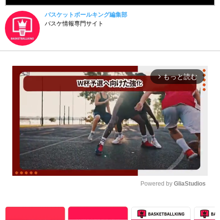
バスケットボールキング編集部
バスケ情報専門サイト
もっと読む
arrow_forward_ios
Powered by 
GliaStudios
Unmute