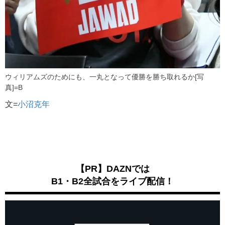
ウィリアムズのためにも、一丸となって優勝を勝ち取れるか[写
真]=B
文=
小沼克年
【PR】DAZNでは
B1・B2全試合をライブ配信！