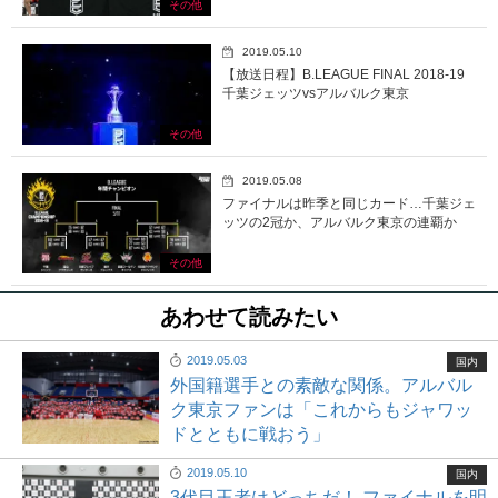
その他
2019.05.10
【放送日程】B.LEAGUE FINAL 2018-19
千葉ジェッツvsアルバルク東京
その他
2019.05.08
ファイナルは昨季と同じカード…千葉ジェ
ッツの2冠か、アルバルク東京の連覇か
その他
あわせて読みたい
2019.05.03
国内
外国籍選手との素敵な関係。アルバル
ク東京ファンは「これからもジャワッ
ドとともに戦おう」
2019.05.10
国内
3代目王者はどっちだ！ ファイナルを明