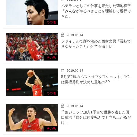
ベテランとしての仕事を果たした菊地祥平
「みんながやるべきことを理解して遂行で
きた」
その他
2019.05.14
ファイナルで影を潜めた西村文男「貢献で
きなかったことがとても悔しい」
その他
2019.05.14
5月第2週のベストオブタフショット、1位
は富樫勇樹が決めた意地の3P
その他
2019.05.14
千葉ジェッツ加入1季目で優勝を逃した田
口成浩「自分は何度転んでも立ち上がるだ
け」
その他