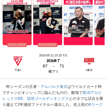
2019.05.11 15:10 T.O.
試合終了
67
-
71
千葉J
A東京
横アリ
昨シーズンの王者・
アルバルク東京
はワイルドカード枠
でチャンピオンシップに臨んだものの、敵地で
新潟アルビ
レックスBB
、
琉球ゴールデンキングス
とのタフな試合を乗
り越えて2年連続ファイナルへ進出した。史上初の
Bリーグ