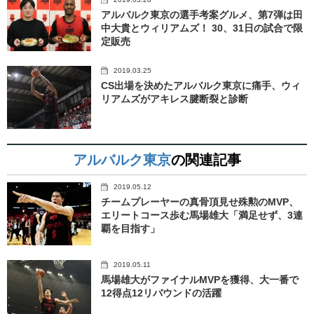
アルバルク東京の選手考案グルメ、第7弾は田
中大貴とウィリアムズ！ 30、31日の試合で限
定販売
2019.03.25
CS出場を決めたアルバルク東京に痛手、ウィ
リアムズがアキレス腱断裂と診断
アルバルク東京
の関連記事
2019.05.12
チームプレーヤーの真骨頂見せ殊勲のMVP、
エリートコース歩む馬場雄大「満足せず、3連
覇を目指す」
2019.05.11
馬場雄大がファイナルMVPを獲得、大一番で
12得点12リバウンドの活躍