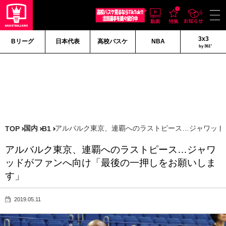
3x3
Bリーグ
日本代表
高校バスケ
NBA
by 361°
国内
アルバルク東京、連覇へのラストピース…ジャワッド
TOP
B1
アルバルク東京、連覇へのラストピース…ジャワ
ッドがファンへ向け「最後の一押しをお願いしま
す」
2019.05.11