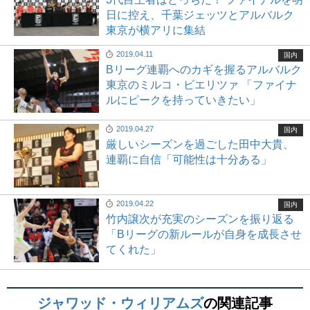
日に控え、千葉ジェッツとアルバルク
東京が横アリに集結
2019.04.11
国内
Bリーグ連覇へのカギを握るアルバルク
東京のミルコ・ビエリツァ 「ファイナ
ルにピークを持っていきたい」
2019.04.27
国内
厳しいシーズンを過ごした田中大貴、
連覇に自信「可能性は十分ある」
2019.04.22
国内
竹内譲次が充実のシーズンを振り返る
「Bリーグの新ルールが自身を成長させ
てくれた」
ジャワッド・ウィリアムズ
の関連記事