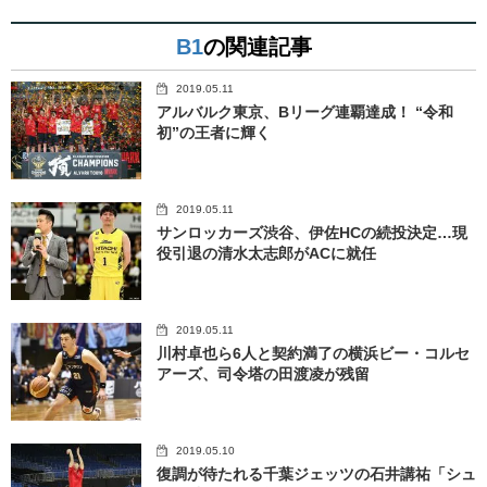
B1
の関連記事
2019.05.11
アルバルク東京、Bリーグ連覇達成！ “令和
初”の王者に輝く
2019.05.11
サンロッカーズ渋谷、伊佐HCの続投決定…現
役引退の清水太志郎がACに就任
2019.05.11
川村卓也ら6人と契約満了の横浜ビー・コルセ
アーズ、司令塔の田渡凌が残留
2019.05.10
復調が待たれる千葉ジェッツの石井講祐「シュ