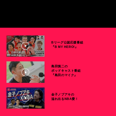
Bリーグ公認応援番組
『B MY HERO!』
島田慎二の
ポッドキャスト番組
『島田のマイク』
金子ノブアキの
溢れ出るNBA愛！