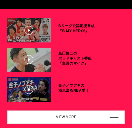
Bリーグ公認応援番組
『B MY HERO!』
島田慎二の
ポッドキャスト番組
『島田のマイク』
金子ノブアキの
溢れ出るNBA愛！
VIEW MORE