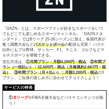
「DAZN」とは、スポーツファンが好きなスポーツをいつ
でもどこでも楽しめるスポーツチャンネル。「DAZNスタ
ンダード」ではBリーグ 25-26シーズンに加え、各国代表が
集う国際大会など
バスケットボール
の配信も充実！ バスケ
以外にもプロ野球、サッカー、F1、テニス、ゴルフなどマ
ルチスポーツを堪能できる。
支払方法は、
①月間プラン：月額4,200円・税込
、
②年間プ
ラン（一括払い）：32,000円・税込（月換算約2,667円・税
込）
、
③年間プラン（月々払い）：月額3,200円・税込
の3
プラン。ご自身の楽しみ方に合わせてチョイスしよう！
①
Bリーグ
やFIBA主催大会などバスケコンテンツが揃
う！