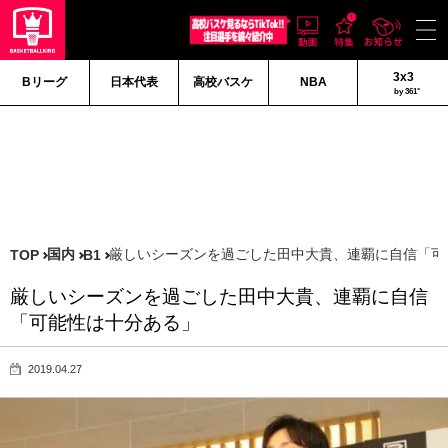
3x3
Bリーグ
日本代表
高校バスケ
NBA
by 361°
国内
厳しいシーズンを過ごした田中大貴、連覇に自信「可
TOP
B1
厳しいシーズンを過ごした田中大貴、連覇に自信
「可能性は十分ある」
2019.04.27