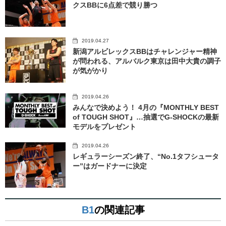
クスBBに6点差で競り勝つ
2019.04.27
新潟アルビレックスBBはチャレンジャー精神
が問われる、アルバルク東京は田中大貴の調子
が気がかり
2019.04.26
みんなで決めよう！ 4月の『MONTHLY BEST
of TOUGH SHOT』…抽選でG-SHOCKの最新
モデルをプレゼント
2019.04.26
レギュラーシーズン終了、“No.1タフシュータ
ー”はガードナーに決定
B1
の関連記事