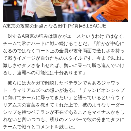
A東京の攻撃の起点となる田中 [写真]=B.LEAGUE
対するA東京の強みは誰かがエースというわけではなく、
チームで常にハードに戦い続けることだ。「誰かが中心に
なるのではなくコート上の全員が攻守両面で激しさを持っ
て戦うイメージが自分たちのスタイルです。今まで以上に
激しさやタフさを出せれば、勢いに乗って勝ち進んでいけ
るし、連覇への可能性は十分あります」
彼らには大ケガで離脱したベテランでもあるジャワッ
ト・ウィリアムズへの想いがある。「チャンピオンシップ
に向けてチームに帰ってきたい」と語っているというウィ
リアムズの言葉を教えてくれた上で、彼のようなリーダー
シップを持つベテランが不在であることをマイナスかもし
れないと言いつつも、残りのメンバーで彼の分までタフに
チームで戦うとコメントを残した。