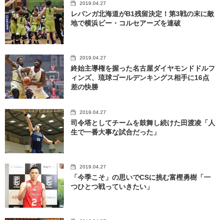
2019.04.27
レバンガ北海道がB1残留決定！第3戦の末に敵
地で横浜ビー・コルセアーズを連破
2019.04.27
終始主導権を握った名古屋ダイヤモンドドルフ
ィンズ、琉球ゴールデンキングス相手に16点
差の快勝
2019.04.27
司令塔としてチームを鼓舞し続けた田渡凌「人
生で一番大事な試合だった」
2019.04.27
「今季こそ」の思いでCSに挑む富樫勇樹「一
つひとつ戦っていきたい」