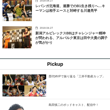
2019.04.27
レバンガ北海道、連勝でのB1生き残りへ…キ
ーマンは相手エースと対峙する川邉亮平
2019.04.27
新潟アルビレックスBBはチャレンジャー精神
が問われる、アルバルク東京は田中大貴の調子
が気がかり
Pickup
歴代MVPで振り返る「三井不動産カップ」
島田慎二のポッドキャスト、配信中！