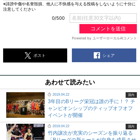
シェア
ポスト
あわせて読みたい
2019.04.22
国内
3年目のBリーグ栄冠は誰の手に！？ チ
ャンピオンシップのティップオフオフ
イベントが開催
2019.04.22
国内
竹内譲次が充実のシーズンを振り返る
「Bリーグの新ルールが自身を成長させ