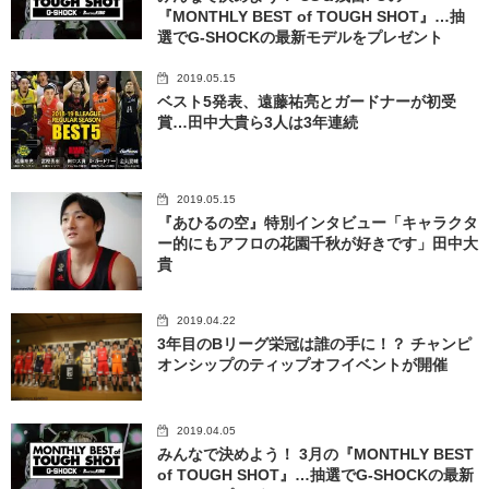
『MONTHLY BEST of TOUGH SHOT』…抽
選でG-SHOCKの最新モデルをプレゼント
2019.05.15
ベスト5発表、遠藤祐亮とガードナーが初受
賞…田中大貴ら3人は3年連続
2019.05.15
『あひるの空』特別インタビュー「キャラクタ
ー的にもアフロの花園千秋が好きです」田中大
貴
2019.04.22
3年目のBリーグ栄冠は誰の手に！？ チャンピ
オンシップのティップオフイベントが開催
2019.04.05
みんなで決めよう！ 3月の『MONTHLY BEST
of TOUGH SHOT』…抽選でG-SHOCKの最新