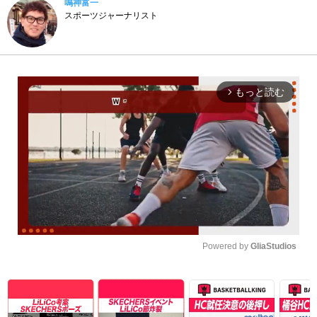
鳴神富一
スポーツジャーナリスト
もっと読む
arrow_forward_ios
Powered by 
GliaStudios
Unmute