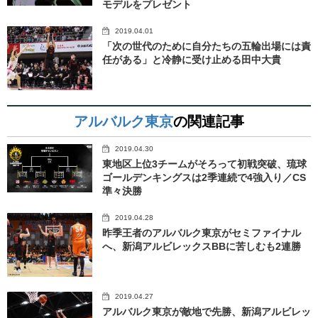
モデルをプレゼント
2019.04.01
「次の世代のために自分たちの五輪出場には責
任がある」と冷静に受け止める田中大貴
アルバルク東京
の関連記事
2019.04.30
東地区上位3チームがそろって初戦突破、琉球
ゴールデンキングスは2季連続で4強入り／CS
準々決勝
2019.04.28
昨季王者のアルバルク東京がセミファイナル
へ、新潟アルビレックスBBに苦しむも2連勝
2019.04.27
アルバルク東京が敵地で先勝、新潟アルビレッ