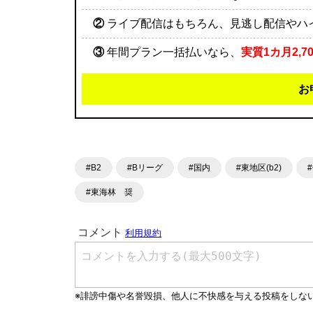
②
ライブ配信はもちろん、見逃し配信やハ
③
年間プラン一括払いなら、
実質1カ月2,7
お
#B2
#Bリーグ
#国内
#東地区(b2)
#東海林 奨