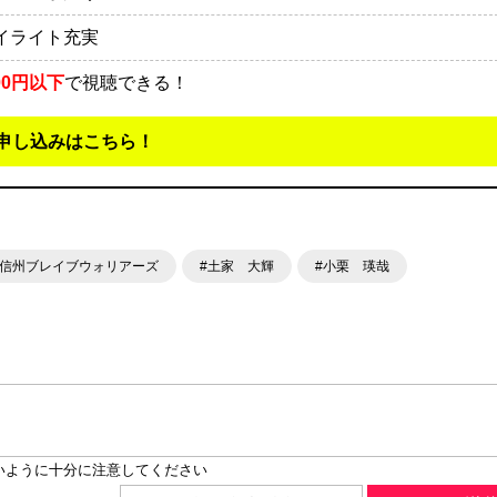
イライト充実
00円以下
で視聴できる！
申し込みはこちら！
#信州ブレイブウォリアーズ
#土家 大輝
#小栗 瑛哉