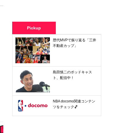
Pickup
歴代MVPで振り返る「三井
不動産カップ」
島田慎二のポッドキャス
ト、配信中！
NBA docomo関連コンテン
ツをチェック🏀