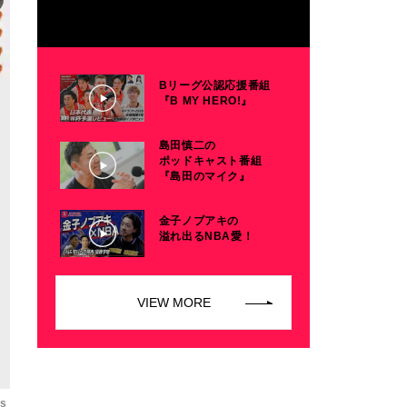
Bリーグ公認応援番組
『B MY HERO!』
島田慎二の
ポッドキャスト番組
『島田のマイク』
金子ノブアキの
溢れ出るNBA愛！
VIEW MORE
os