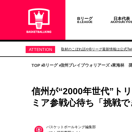
Bリーグ
日本代表
B.LEAGUE
AKATSUKI FIV
ATTENTION
取材のこぼれ話やBリーグ最新情報は公式Twit
Bリーグ
信州ブレイブウォリアーズ
東海林 
TOP
信州が“2000年世代”
ミア参戦心待ち「挑戦で
バスケットボールキング編集部