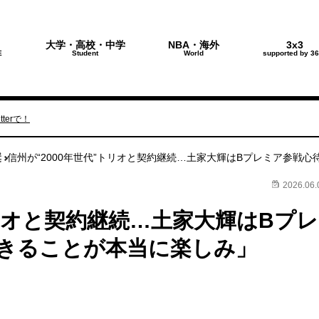
大学・高校・中学
NBA・海外
3x3
E
Student
World
supported by 36
terで！
奨
信州が“2000年世代”トリオと契約継続…土家大輝はBプレミア参戦
2026.06.
トリオと契約継続…土家大輝はBプレ
きることが本当に楽しみ」