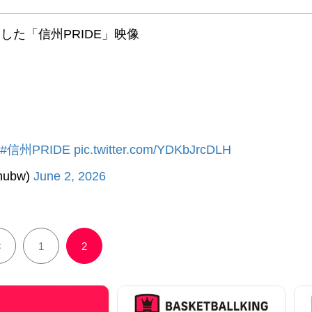
した「信州PRIDE」映像
#信州PRIDE
pic.twitter.com/YDKbJrcDLH
hubw)
June 2, 2026
<
1
2