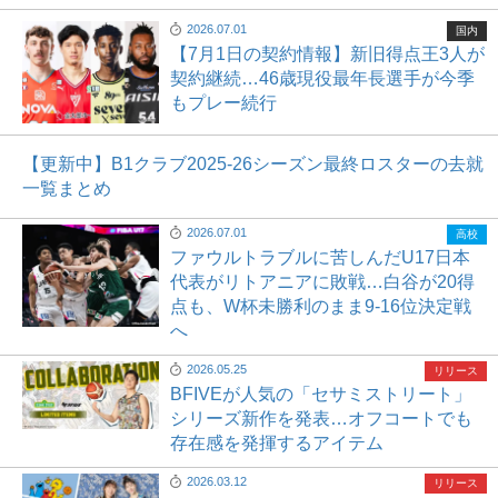
2026.07.01
国内
【7月1日の契約情報】新旧得点王3人が
契約継続…46歳現役最年長選手が今季
もプレー続行
【更新中】B1クラブ2025-26シーズン最終ロスターの去就
一覧まとめ
2026.07.01
高校
ファウルトラブルに苦しんだU17日本
代表がリトアニアに敗戦…白谷が20得
点も、W杯未勝利のまま9-16位決定戦
へ
2026.05.25
リリース
BFIVEが人気の「セサミストリート」
シリーズ新作を発表…オフコートでも
存在感を発揮するアイテム
2026.03.12
リリース