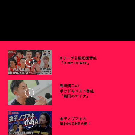
Bリーグ公認応援番組
『B MY HERO!』
島田慎二の
ポッドキャスト番組
『島田のマイク』
金子ノブアキの
溢れ出るNBA愛！