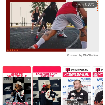
もっと読む
arrow_forward_ios
Powered by 
GliaStudios
Unmute