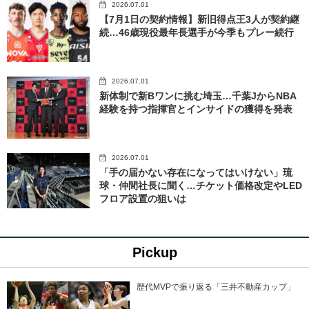
2026.07.01
【7月1日の契約情報】新旧得点王3人が契約継
続…46歳現役最年長選手が今季もプレー続行
2026.07.01
新体制で新Bワンに挑む埼玉…千葉JからNBA
経験を持つ指揮官とインサイドの獲得を発表
2026.07.01
「手の届かない存在になってはいけない」琉
球・仲間社長に聞く…チケット価格改定やLED
フロア設置の狙いは
Pickup
歴代MVPで振り返る「三井不動産カップ」