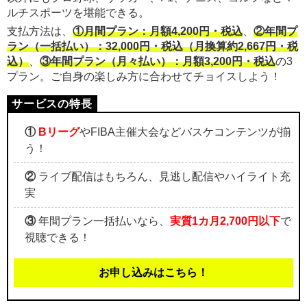
ルチスポーツを堪能できる。
支払方法は、
①月間プラン：月額4,200円・税込
、
②年間プ
ラン（一括払い）：32,000円・税込（月換算約2,667円・税
込）
、
③年間プラン（月々払い）：月額3,200円・税込
の3
プラン。ご自身の楽しみ方に合わせてチョイスしよう！
①
Bリーグ
やFIBA主催大会などバスケコンテンツが揃
う！
②
ライブ配信はもちろん、見逃し配信やハイライト充
実
③
年間プラン一括払いなら、
実質1カ月2,700円以下
で
視聴できる！
お申し込みはこちら！