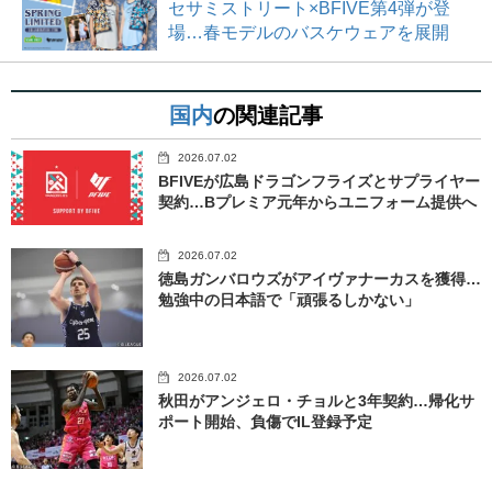
セサミストリート×BFIVE第4弾が登
場…春モデルのバスケウェアを展開
国内
の関連記事
2026.07.02
BFIVEが広島ドラゴンフライズとサプライヤー
契約…Bプレミア元年からユニフォーム提供へ
2026.07.02
徳島ガンバロウズがアイヴァナーカスを獲得…
勉強中の日本語で「頑張るしかない」
2026.07.02
秋田がアンジェロ・チョルと3年契約…帰化サ
ポート開始、負傷でIL登録予定