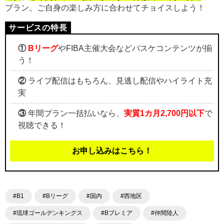
プラン。ご自身の楽しみ方に合わせてチョイスしよう！
①
Bリーグ
やFIBA主催大会などバスケコンテンツが揃
う！
②
ライブ配信はもちろん、見逃し配信やハイライト充
実
③
年間プラン一括払いなら、
実質1カ月2,700円以下
で
視聴できる！
お申し込みはこちら！
#B1
#Bリーグ
#国内
#西地区
#琉球ゴールデンキングス
#Bプレミア
#仲間陸人