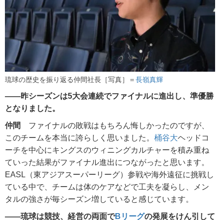
琉球の歴史を振り返る仲間社長［写真］＝
長嶺真輝
――昨シーズンは5大会連続でファイナルに進出し、準優勝
となりました。
仲間
ファイナルの敗戦はもちろん悔しかったのですが、
このチームを本当に誇らしく思いました。
桶谷大
ヘッドコ
ーチを中心にキングスのウィニングカルチャーを積み重ね
ていった結果がファイナル進出につながったと思います。
EASL（東アジアスーパーリーグ）参戦や海外遠征に挑戦し
ている中で、チームは体のケアなどで工夫を凝らし、メン
タルの強さが毎シーズン増していると感じています。
――琉球は競技、経営の両面で
Bリーグ
の発展をけん引して