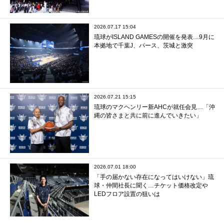
2026.07.17 15:04
琉球がISLAND GAMESの開催を発表…9月に
本拠地で千葉J、パース、茨城と激突
2026.07.21 15:15
琉球のマクヘンリー新AHCが就任会見…「沖
縄の皆さまと共に前に進んでいきたい」
2026.07.01 18:00
「手の届かない存在になってはいけない」琉
球・仲間社長に聞く…チケット価格改定や
LEDフロア設置の狙いは