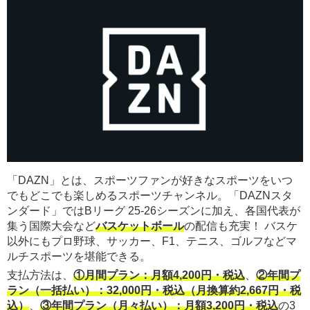
「DAZN」とは、スポーツファンが好きなスポーツをいつ
でもどこでも楽しめるスポーツチャンネル。「DAZNスタ
ンダード」ではBリーグ 25-26シーズンに加え、各国代表が
集う国際大会など
バスケットボール
の配信も充実！ バスケ
以外にもプロ野球、サッカー、F1、テニス、ゴルフなどマ
ルチスポーツを堪能できる。
支払方法は、
①月間プラン：月額4,200円・税込
、
②年間プ
ラン（一括払い）：32,000円・税込（月換算約2,667円・税
込）
、
③年間プラン（月々払い）：月額3,200円・税込
の3