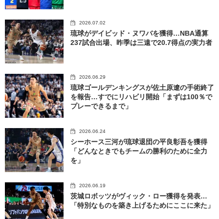
2026.07.02
琉球がデイビッド・ヌワバを獲得…NBA通算
237試合出場、昨季は三遠で20.7得点の実力者
2026.06.29
琉球ゴールデンキングスが佐土原遼の手術終了
を報告…すでにリハビリ開始「まずは100％で
プレーできるまで」
2026.06.24
シーホース三河が琉球退団の平良彰吾を獲得
「どんなときでもチームの勝利のために全力
を」
2026.06.19
茨城ロボッツがヴィック・ロー獲得を発表…
「特別なものを築き上げるためにここに来た」