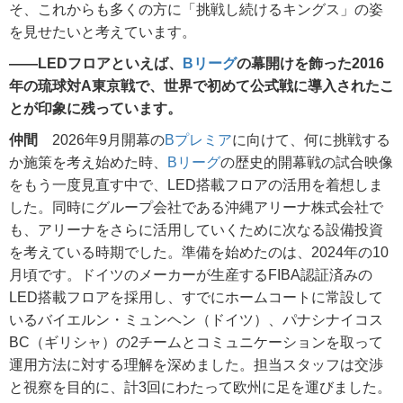
そ、これからも多くの方に「挑戦し続けるキングス」の姿
を見せたいと考えています。
――LEDフロアといえば、
Bリーグ
の幕開けを飾った2016
年の琉球対A東京戦で、世界で初めて公式戦に導入されたこ
とが印象に残っています。
仲間
2026年9月開幕の
Bプレミア
に向けて、何に挑戦する
か施策を考え始めた時、
Bリーグ
の歴史的開幕戦の試合映像
をもう一度見直す中で、LED搭載フロアの活用を着想しま
した。同時にグループ会社である沖縄アリーナ株式会社で
も、アリーナをさらに活用していくために次なる設備投資
を考えている時期でした。準備を始めたのは、2024年の10
月頃です。ドイツのメーカーが生産するFIBA認証済みの
LED搭載フロアを採用し、すでにホームコートに常設して
いるバイエルン・ミュンヘン（ドイツ）、パナシナイコス
BC（ギリシャ）の2チームとコミュニケーションを取って
運用方法に対する理解を深めました。担当スタッフは交渉
と視察を目的に、計3回にわたって欧州に足を運びました。