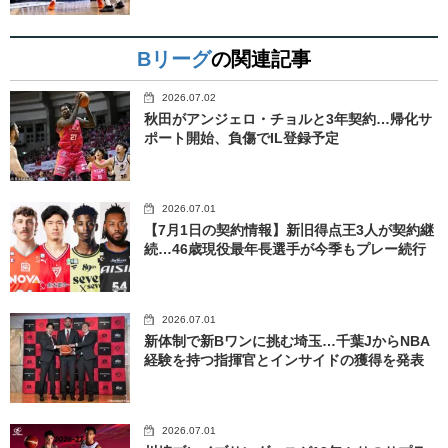
Bリーグ
の関連記事
2026.07.02
秋田がアンジェロ・チョルと3年契約…帰化サ
ポート開始、負傷でIL登録予定
2026.07.01
【7月1日の契約情報】新旧得点王3人が契約継
続…46歳現役最年長選手が今季もプレー続行
2026.07.01
新体制で新Bワンに挑む埼玉…千葉JからNBA
経験を持つ指揮官とインサイドの獲得を発表
2026.07.01