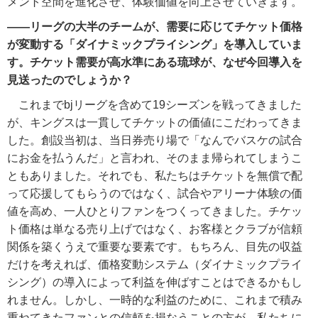
メント空間を進化させ、体験価値を向上させていきます。
――リーグの大半のチームが、需要に応じてチケット価格
が変動する「ダイナミックプライシング」を導入していま
す。チケット需要が高水準にある琉球が、なぜ今回導入を
見送ったのでしょうか？
これまでbjリーグを含めて19シーズンを戦ってきました
が、キングスは一貫してチケットの価値にこだわってきま
した。創設当初は、当日券売り場で「なんでバスケの試合
にお金を払うんだ」と言われ、そのまま帰られてしまうこ
ともありました。それでも、私たちはチケットを無償で配
って応援してもらうのではなく、試合やアリーナ体験の価
値を高め、一人ひとりファンをつくってきました。チケッ
ト価格は単なる売り上げではなく、お客様とクラブが信頼
関係を築くうえで重要な要素です。もちろん、目先の収益
だけを考えれば、価格変動システム（ダイナミックプライ
シング）の導入によって利益を伸ばすことはできるかもし
れません。しかし、一時的な利益のために、これまで積み
重ねてきたファンとの信頼を損なうことの方が、私たちに