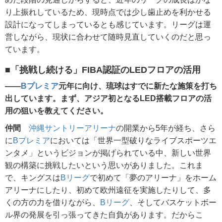
り上振れしているため、現時点では少し歯止めを利かせる
設計になってしまっているとも感じています。リーグは運
営しながら、現状に合わせて随時見直していくのだと思っ
ています。
■「挑戦し続ける」FIBA認証のLEDフロアの活用
――
Bプレミア
元年に向け、琉球はすでに新たな施策を打ち
出しています。まず、アジア初となるLED搭載フロアの活
用の狙いを教えてください。
仲間
沖縄サントリーアリーナ
の開業から5年が経ち、さら
に
Bプレミア
においては「世界一型破りなライブスポーツエ
ンタメ」というビジョンが掲げられている中、新しい世界
観の構築に挑戦したいという思いがありました。これま
で、キングスは
Bリーグ
で初めて「夢のアリーナ」をホーム
アリーナにしたり、初めて欧州遠征を実施したりして、多
くの方の力を借りながら、
Bリーグ
、そしてバスケットボー
ル界の発展を引っ張ってきた自負があります。だからこ