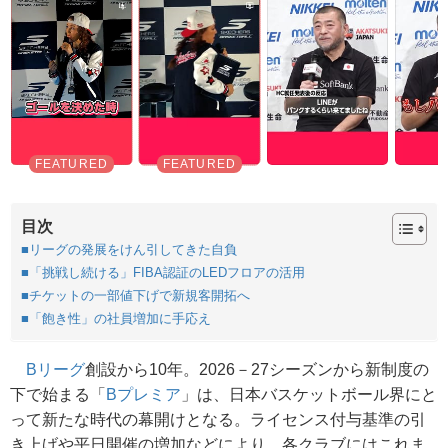
目次
■リーグの発展をけん引してきた自負
■「挑戦し続ける」FIBA認証のLEDフロアの活用
■チケットの一部値下げで新規客開拓へ
■「飽き性」の社員増加に手応え
Bリーグ
創設から10年。2026－27シーズンから新制度の
下で始まる「
Bプレミア
」は、日本バスケットボール界にと
って新たな時代の幕開けとなる。ライセンス付与基準の引
き上げや平日開催の増加などにより、各クラブにはこれま