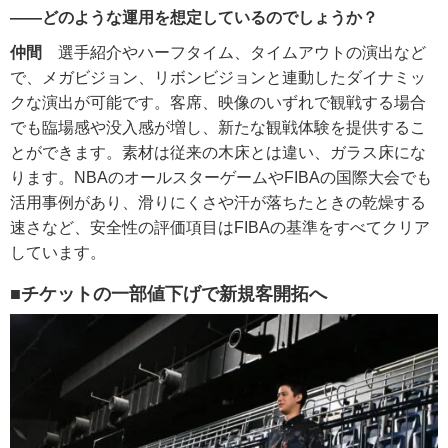
――どのような運用を想定しているのでしょうか？
仲間
選手紹介やハーフタイム、タイムアウトの演出など
で、メガビジョン、リボンビジョンと連動したダイナミッ
クな演出が可能です。客席、映像のいずれで観戦する場合
でも臨場感や没入感が増し、新たな観戦体験を提供するこ
とができます。素材は従来の木床とは違い、ガラス床にな
ります。NBAのオールスターゲームやFIBAの国際大会でも
活用事例があり、滑りにくさや汗が落ちたときの乾燥する
速さなど、安全性の評価項目はFIBAの基準をすべてクリア
しています。
■チケットの一部値下げで新規客開拓へ