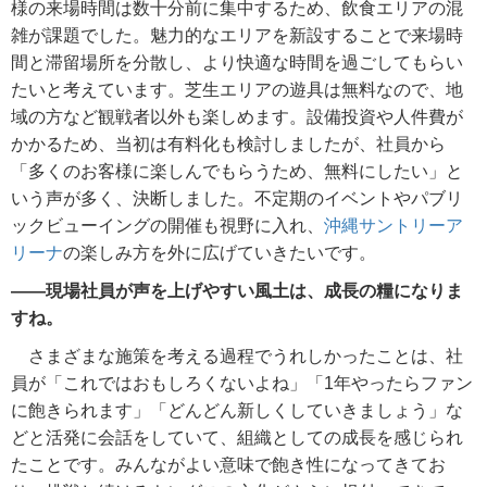
様の来場時間は数十分前に集中するため、飲食エリアの混
雑が課題でした。魅力的なエリアを新設することで来場時
間と滞留場所を分散し、より快適な時間を過ごしてもらい
たいと考えています。芝生エリアの遊具は無料なので、地
域の方など観戦者以外も楽しめます。設備投資や人件費が
かかるため、当初は有料化も検討しましたが、社員から
「多くのお客様に楽しんでもらうため、無料にしたい」と
いう声が多く、決断しました。不定期のイベントやパブリ
ックビューイングの開催も視野に入れ、
沖縄サントリーア
リーナ
の楽しみ方を外に広げていきたいです。
――現場社員が声を上げやすい風土は、成長の糧になりま
すね。
さまざまな施策を考える過程でうれしかったことは、社
員が「これではおもしろくないよね」「1年やったらファン
に飽きられます」「どんどん新しくしていきましょう」な
どと活発に会話をしていて、組織としての成長を感じられ
たことです。みんながよい意味で飽き性になってきてお