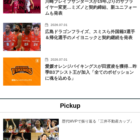
川崎ブレイブサンダースが19年ぶりのサプラ
イヤー変更…ミズノと契約締結、新ユニフォー
ムも発表
2026.07.01
広島ドラゴンフライズ、スミスら外国籍3選手
＆帰化選手のメイヨニックと契約継続を発表
2026.07.01
愛媛オレンジバイキングスが田渡凌を獲得…昨
季B3アシスト王が加入「全てのポゼッション
に魂を込める」
Pickup
歴代MVPで振り返る「三井不動産カップ」