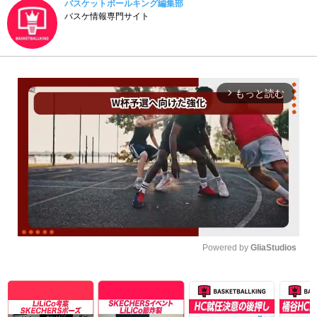
バスケットボールキング編集部
バスケ情報専門サイト
もっと読む
arrow_forward_ios
Powered by 
GliaStudios
Unmute