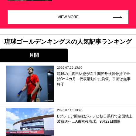
VIEW MORE
琉球ゴールデンキングスの人気記事ランキング
月間
2026.07.25 15:09
琉球の川真田紘也が右手関節舟状骨骨折で全
治3〜4カ月…代表活動中に負傷、手術は無事
終了
2026.07.16 13:45
Bプレミア開幕戦がテレビ朝日系列で全国地上
波放送へ…A東京vs琉球、9月22日開催