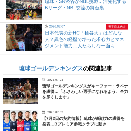
琉球・SR渋谷がNBL挑戦…活発化する
Bリーグ・NBL交流の舞台裏
2026.02.07
男子日本代表
日本代表の新HC「桶谷大」はどんな
人？異色の経歴で培った求心力とマネ
ジメント能力…人たらしな一面も
琉球ゴールデンキングス
の関連記事
2026.07.03
琉球ゴールデンキングスがキーファー・ラベナ
を獲得…「ふさわしい選手になれるよう、全力
を尽くします」
2026.07.02
【7月2日の契約情報】琉球が新戦力の獲得を
発表…Bプレミア参戦クラブに動き