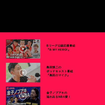
Bリーグ公認応援番組
『B MY HERO!』
島田慎二の
ポッドキャスト番組
『島田のマイク』
金子ノブアキの
溢れ出るNBA愛！