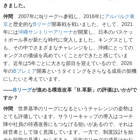
きました。
仲間
2007年にbjリーグへ参戦し、2016年に
アルバルク東
京
と歴史的な
Bリーグ
開幕戦を戦いました。そして、2021
年には
沖縄サントリーアリーナ
が開業し、日本のバスケッ
トボール界が新たな時代に突入しました。キングスとして
も、その中でさまざまなチャレンジをし、沖縄にとっての
キングスの価値を高めていくことができたと感じていま
す。近年は5年ごとに大きな節目を迎えているので、2026
年の
Bプレミア
開幕というタイミングをさらなる成長の契機
にしたいと考えています。
――
Bリーグ
が進める構造改革「B.革新」の評価はいかがで
すか？
仲間
世界基準のリーグになるというチャレンジの姿勢は
とても評価しています。サラリーキャップの導入はコーチ
陣や社員の待遇改善にもつなげる狙いがあるので、それは
経営者として強く意識しています。一方で、制度設計を始
めた段階の見通しからすると、近年のリーグの成長はかな