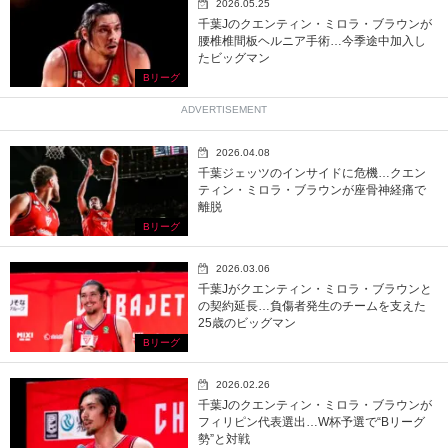
2026.05.25
千葉Jのクエンティン・ミロラ・ブラウンが
腰椎椎間板ヘルニア手術…今季途中加入し
たビッグマン
Bリーグ
ADVERTISEMENT
2026.04.08
千葉ジェッツのインサイドに危機…クエン
ティン・ミロラ・ブラウンが座骨神経痛で
離脱
Bリーグ
2026.03.06
千葉Jがクエンティン・ミロラ・ブラウンと
の契約延長…負傷者発生のチームを支えた
25歳のビッグマン
Bリーグ
2026.02.26
千葉Jのクエンティン・ミロラ・ブラウンが
フィリピン代表選出…W杯予選で“Bリーグ
勢”と対戦