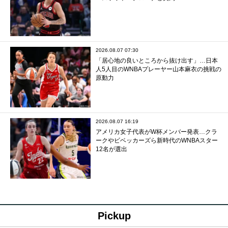
2026.08.07 07:30
「居心地の良いところから抜け出す」…日本
人5人目のWNBAプレーヤー山本麻衣の挑戦の
原動力
2026.08.07 16:19
アメリカ女子代表がW杯メンバー発表…クラ
ークやビベッカーズら新時代のWNBAスター
12名が選出
Pickup