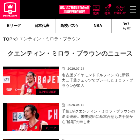
3x3
Bリーグ
日本代表
高校バスケ
NBA
by 361°
クエンティン・ミロラ・ブラウン
TOP
クエンティン・ミロラ・ブラウンのニュース
2026.07.24
名古屋ダイヤモンドドルフィンズに新戦
力…千葉ジェッツでプレーしたミロラ・ブ
ラウンが加入
B.PREMIER
2026.06.11
千葉Jがクエンティン・ミロラ・ブラウンの
退団発表…来季契約に基本合意も選手側か
ら“解消”の申し出
Bリーグ