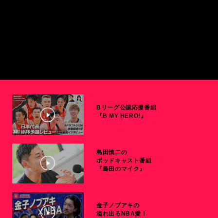
Bリーグ公認応援番組
『B MY HERO!』
島田慎二の
ポッドキャスト番組
『島田のマイク』
金子ノブアキの
溢れ出るNBA愛！