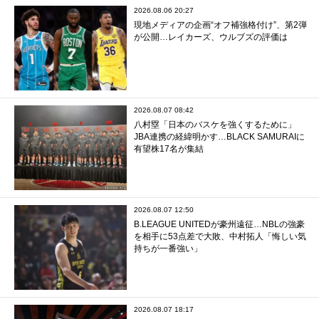
2026.08.06 20:27
現地メディアの企画“オフ補強格付け”、第2弾
が公開…レイカーズ、ウルブズの評価は
2026.08.07 08:42
八村塁「日本のバスケを強くするために」
JBA連携の経緯明かす…BLACK SAMURAIに
有望株17名が集結
2026.08.07 12:50
B.LEAGUE UNITEDが豪州遠征…NBLの強豪
を相手に53点差で大敗、中村拓人「悔しい気
持ちが一番強い」
2026.08.07 18:17