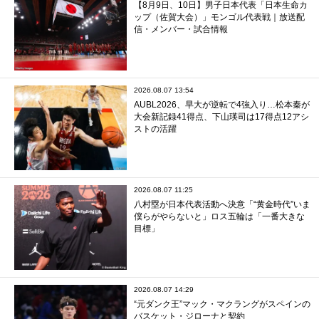
【8月9日、10日】男子日本代表「日本生命カ
ップ（佐賀大会）」モンゴル代表戦｜放送配
信・メンバー・試合情報
2026.08.07 13:54
AUBL2026、早大が逆転で4強入り…松本秦が
大会新記録41得点、下山瑛司は17得点12アシ
ストの活躍
2026.08.07 11:25
八村塁が日本代表活動へ決意「“黄金時代”いま
僕らがやらないと」ロス五輪は「一番大きな
目標」
2026.08.07 14:29
“元ダンク王”マック・マクラングがスペインの
バスケット・ジローナと契約