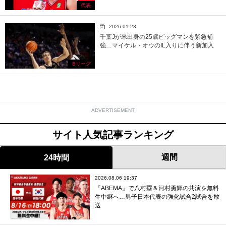
代表
2026.01.23
千葉Jが米出身の25歳ビッグマンを緊急補
強…マイケル・オウのIL入りに伴う新加入
Bリーグ
ADVERTISEMENT
サイト人気記事ランキング
週間
24時間
2026.08.06 19:37
『ABEMA』で八村塁＆河村勇輝の共演を無料
生中継へ…男子日本代表の強化試合2試合を放
送