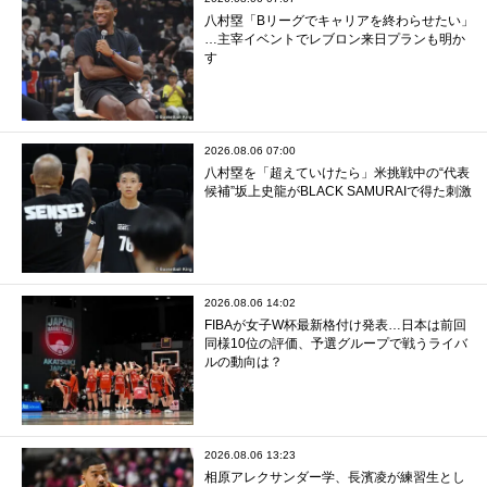
八村塁「Bリーグでキャリアを終わらせたい」
…主宰イベントでレブロン来日プランも明か
す
2026.08.06 07:00
八村塁を「超えていけたら」米挑戦中の“代表
候補”坂上史龍がBLACK SAMURAIで得た刺激
2026.08.06 14:02
FIBAが女子W杯最新格付け発表…日本は前回
同様10位の評価、予選グループで戦うライバ
ルの動向は？
2026.08.06 13:23
相原アレクサンダー学、長濱凌が練習生とし