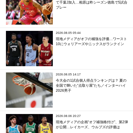
て千葉J加入…相原は昨シーズン徳島で5試合
プレー
2026.08.05 05:44
現地メディアがオフの補強を評価…ワースト
10にウォリアーズやニックスがランクイン
2026.08.05 14:17
今大会の1試合個人得点ランキングは？ 夏の
全国で輝いた“点取り屋”たち／インターハイ
2026男子
2026.08.06 20:27
現地メディアの企画“オフ補強格付け”、第2弾
が公開…レイカーズ、ウルブズの評価は