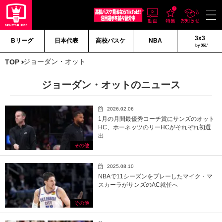
3x3
Bリーグ
日本代表
高校バスケ
NBA
by 361°
ジョーダン・オット
TOP
ジョーダン・オットのニュース
2026.02.06
1月の月間最優秀コーチ賞にサンズのオット
HC、ホーネッツのリーHCがそれぞれ初選
出
その他
2025.08.10
NBAで11シーズンをプレーしたマイク・マ
スカーラがサンズのAC就任へ
その他