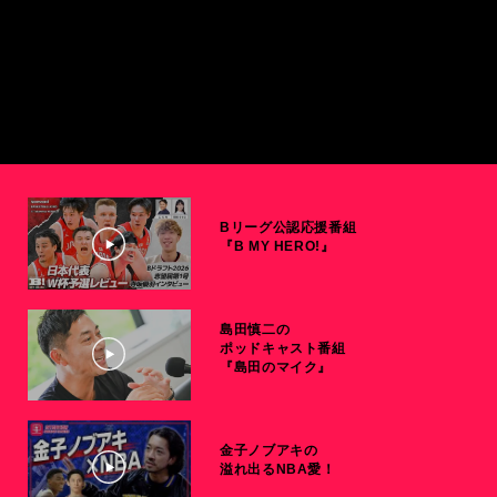
Bリーグ公認応援番組
『B MY HERO!』
島田慎二の
ポッドキャスト番組
『島田のマイク』
金子ノブアキの
溢れ出るNBA愛！