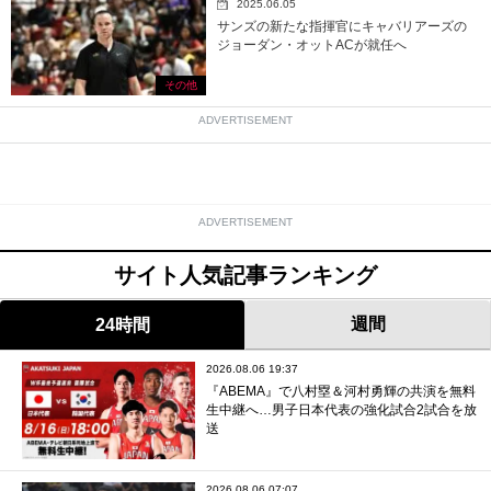
2025.06.05
サンズの新たな指揮官にキャバリアーズの
ジョーダン・オットACが就任へ
その他
ADVERTISEMENT
ADVERTISEMENT
サイト人気記事ランキング
週間
24時間
2026.08.06 19:37
『ABEMA』で八村塁＆河村勇輝の共演を無料
生中継へ…男子日本代表の強化試合2試合を放
送
2026.08.06 07:07