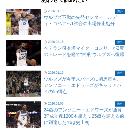
2026.01.13
海外
ウルブズ不動の先発センター、ルデ
ィ・ゴベアへ1試合の出場停止処分
2026.02.18
海外
ベテラン司令塔マイク・コンリーが2度
のトレードを経て“古巣”ウルブズへ復帰
2026.01.19
海外
ウルブズが今季スパーズに初黒星も、
アンソニー・エドワーズがキャリアハ
イの55得点
2026.01.06
海外
24歳のアンソニー・エドワーズが通算
3P成功数1200本超え…25歳を迎える前
に到達したのは史上初