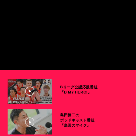
Bリーグ公認応援番組
『B MY HERO!』
島田慎二の
ポッドキャスト番組
『島田のマイク』