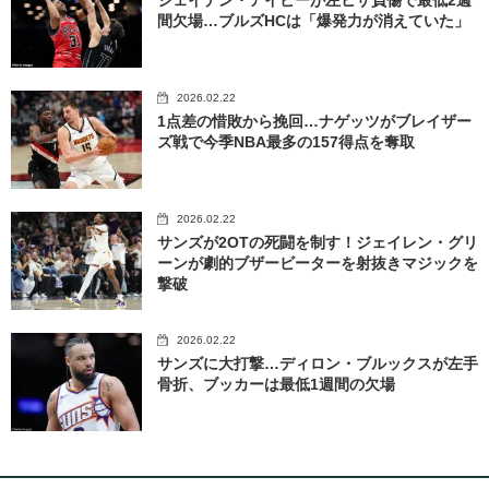
ジェイデン・アイビーが左ヒザ負傷で最低2週
間欠場…ブルズHCは「爆発力が消えていた」
2026.02.22
1点差の惜敗から挽回…ナゲッツがブレイザー
ズ戦で今季NBA最多の157得点を奪取
2026.02.22
サンズが2OTの死闘を制す！ジェイレン・グリ
ーンが劇的ブザービーターを射抜きマジックを
撃破
2026.02.22
サンズに大打撃…ディロン・ブルックスが左手
骨折、ブッカーは最低1週間の欠場