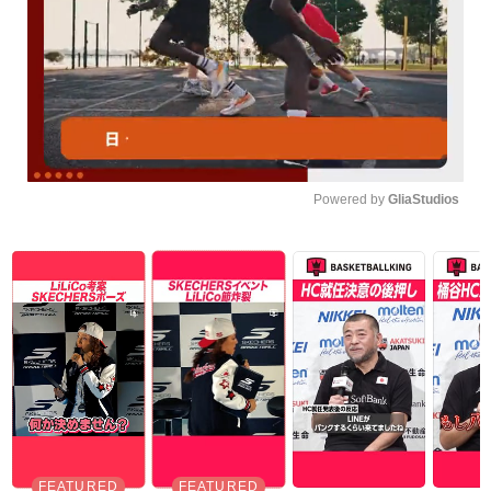
Powered by 
GliaStudios
Unmute