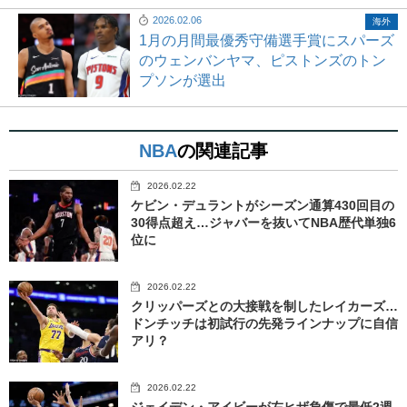
2026.02.06
海外
1月の月間最優秀守備選手賞にスパーズ
のウェンバンヤマ、ピストンズのトン
プソンが選出
NBA
の関連記事
2026.02.22
ケビン・デュラントがシーズン通算430回目の
30得点超え…ジャバーを抜いてNBA歴代単独6
位に
2026.02.22
クリッパーズとの大接戦を制したレイカーズ…
ドンチッチは初試行の先発ラインナップに自信
アリ？
2026.02.22