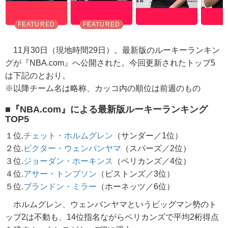
11月30日（現地時間29日）。最新版のルーキーランキン
グが『NBA.com』へ公開された。今回更新されたトップ5
は下記のとおり。
※以降チーム名は略称、カッコ内の順位は前週のもの
■『NBA.com』による最新版ルーキーランキング
TOP5
１位.
チェット・ホルムグレン
（サンダー／1位）
２位.
ビクター・ウェンバンヤマ
（スパーズ／2位）
３位.
ジョーダン・ホーキンス
（ペリカンズ／4位）
４位.
アサー・トンプソン
（ピストンズ／3位）
５位.
ブランドン・ミラー
（ホーネッツ／6位）
ホルムグレン、ウェンバンヤマというビッグマン勢のト
ップ2は不動も、14位指名ながらペリカンズで平均2桁得点