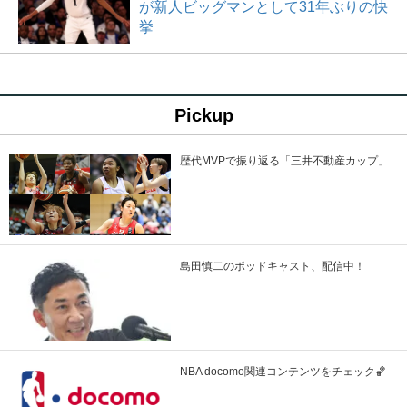
が新人ビッグマンとして31年ぶりの快
挙
Pickup
歴代MVPで振り返る「三井不動産カップ」
島田慎二のポッドキャスト、配信中！
NBA docomo関連コンテンツをチェック🏀