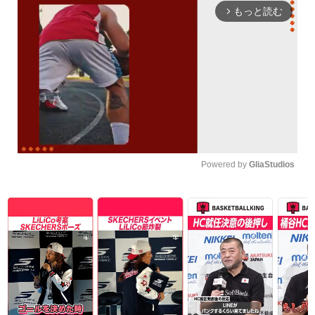
もっと読む
arrow_forward_ios
Powered by 
GliaStudios
Unmute