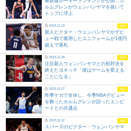
最新版ルーキーランキングが公開…ホ
ルムグレンがウェンバンヤマを抜いて
トップに浮上
2023.11.23
NBA
新人ビクター・ウェンバンヤマがデビ
ュー戦で着用したユニフォームが1億円
超えで落札
2023.11.28
NBA
注目新人ウェンバンヤマとの初対決を
終えたヨキッチ「彼はゲームを変える
ことになる」
2023.11.27
NBA
昨季ケガで全休し、今季NBAデビュー
を飾ったホルムグレンが語ったエンビ
ードとの共通点
2023.11.22
NBA
スパーズのビクター・ウェンバンヤマ