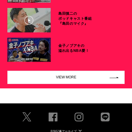
島田慎二の
ポッドキャスト番組
『島田のマイク』
金子ノブアキの
溢れ出るNBA愛！
VIEW MORE
月別記事アーカイブ