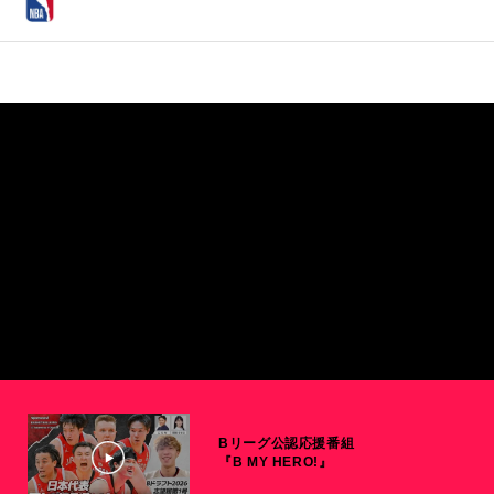
Bリーグ公認応援番組
『B MY HERO!』