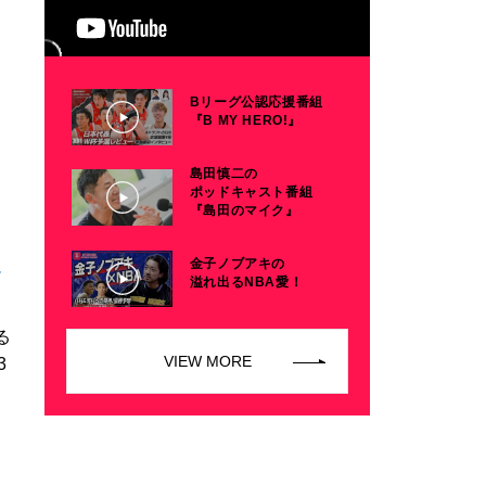
Bリーグ公認応援番組
『B MY HERO!』
島田慎二の
ポッドキャスト番組
『島田のマイク』
金子ノブアキの
ル
溢れ出るNBA愛！
る
VIEW MORE
3
本