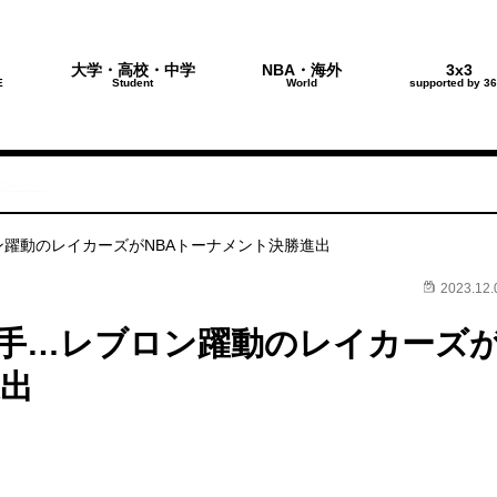
大学・高校・中学
NBA・海外
3x3
E
Student
World
supported by 36
terで！
ン躍動のレイカーズがNBAトーナメント決勝進出
2023.12.
王手…レブロン躍動のレイカーズ
進出