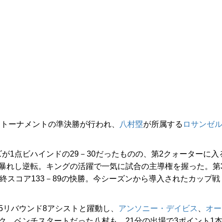
ントーナメントの準決勝が行われ、
八村塁
が所属する
ロサンゼ
1点ビハインドの29－30だったものの、第2クォーターに入
大暴れし逆転。キングの活躍で一気に試合の主導権を握った。第
終スコア133－89の快勝。今シーズンから導入されたカップ戦
5リバウンド8アシストと躍動し、
アンソニー・デイビス
、
オー
ク。ベンチスタートだった八村も、21分の出場で3ポイント1