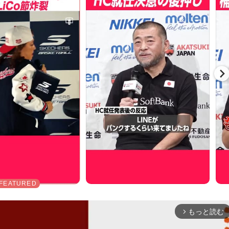
もっと読む
arrow_forward_ios