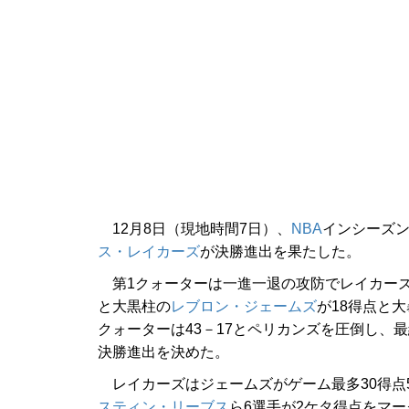
12月8日（現地時間7日）、
NBA
インシーズ
ス・レイカーズ
が決勝進出を果たした。
第1クォーターは一進一退の攻防でレイカーズが
と大黒柱の
レブロン・ジェームズ
が18得点と
クォーターは43－17とペリカンズを圧倒し、最
決勝進出を決めた。
レイカーズはジェームズがゲーム最多30得点
スティン・リーブス
ら6選手が2ケタ得点をマー