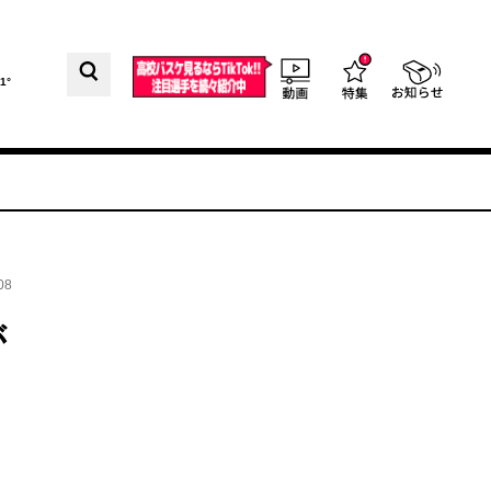
1°
08
が