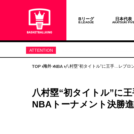
Bリーグ
日本代表
B.LEAGUE
AKATSUKI FIV
ATTENTION
取材のこぼれ話やBリーグ最新情報は公式Twit
海外
八村塁“初タイトル”に王手…レブロ
TOP
NBA
八村塁“初タイトル”に
NBAトーナメント決勝