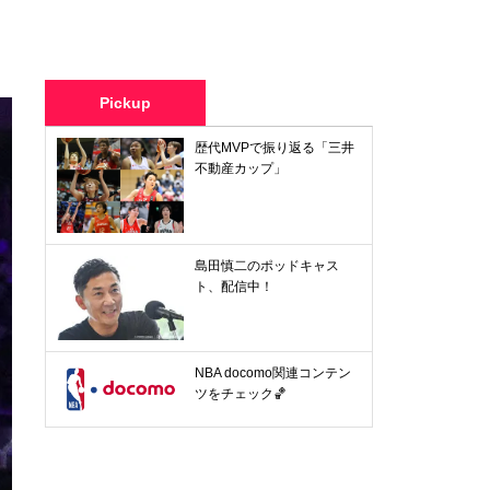
Pickup
歴代MVPで振り返る「三井
不動産カップ」
島田慎二のポッドキャス
ト、配信中！
NBA docomo関連コンテン
ツをチェック🏀