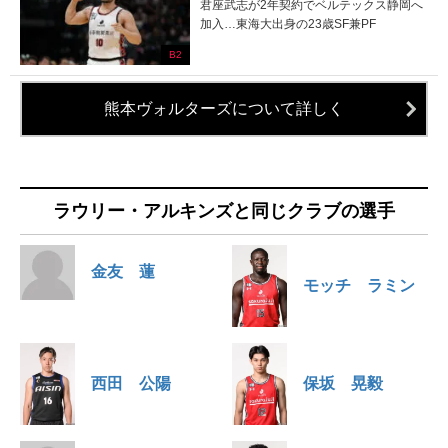
君座武志が2年契約でベルテックス静岡へ
加入…東海大出身の23歳SF兼PF
B2
熊本ヴォルターズについて詳しく
ラウリー・アルキンズと同じクラブの選手
金友 蓮
モッチ ラミン
西田 公陽
保坂 晃毅