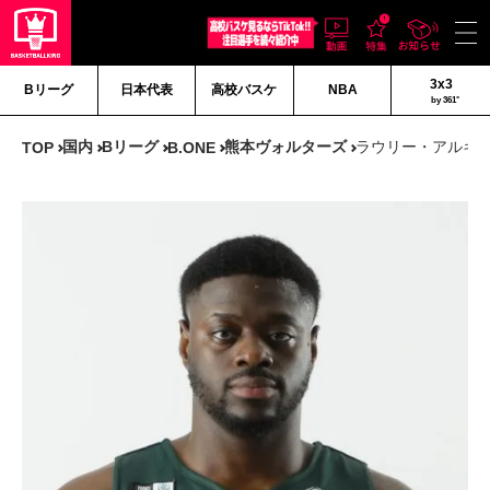
3x3
Bリーグ
日本代表
高校バスケ
NBA
by 361°
国内
Bリーグ
熊本ヴォルターズ
ラウリー・アルキ
TOP
B.ONE