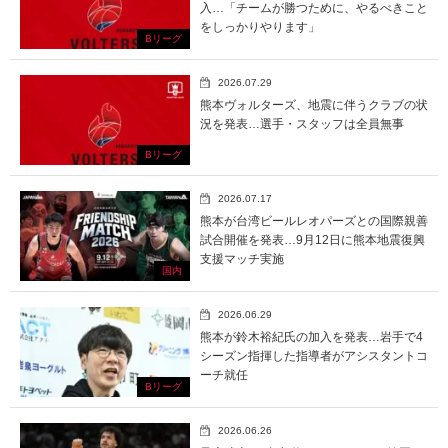
入…「チームが勝つために、やるべきこと
をしっかりやります」
Bリーグ
2026.07.29
熊本ヴォルターズ、地震に伴うクラブの状
況を発表…選手・スタッフは全員無事
Bリーグ
2026.07.17
熊本が台湾ビールレオパーズとの国際親善
試合開催を発表…9月12日に熊本地震復興
支援マッチ実施
国内
2026.06.29
熊本が鈴木裕紀氏の加入を発表…岩手で4
シーズン指揮した指導者がアシスタントコ
ーチ就任
Bリーグ
2026.06.26