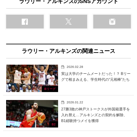
ラウリー・アルキンズのSNSアカウント
ラウリー・アルキンズの関連ニュース
2026.02.28
実は大学のチームメートだった！？ Bリー
グで相まみえる、学生時代の“元相棒”たち
Bリーグ
2026.01.22
27勝3敗の神戸ストークスが外国籍選手を
入れ替え…アルキンズとの契約を解除、
B1経験持つメイを獲得
B2