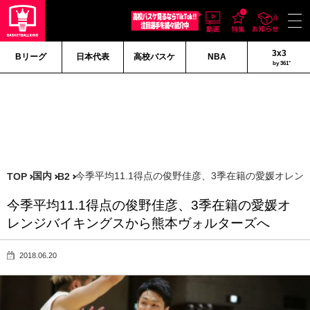
3x3
Bリーグ
日本代表
高校バスケ
NBA
by 361°
国内
今季平均11.1得点の俊野佳彦、3季在籍の愛媛オレ
TOP
B2
今季平均11.1得点の俊野佳彦、3季在籍の愛媛オ
レンジバイキングスから熊本ヴォルターズへ
2018.06.20