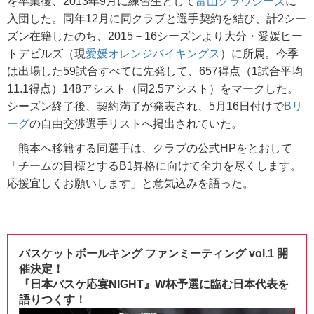
を卒業後、2013年9月に練習生として
富山グラウジーズ
に
入団した。同年12月に同クラブと選手契約を結び、計2シー
ズン在籍したのち、2015－16シーズンより大分・愛媛ヒー
トデビルズ（現
愛媛オレンジバイキングス
）に所属。今季
は出場した59試合すべてに先発して、657得点（1試合平均
11.1得点）148アシスト（同2.5アシスト）をマークした。
シーズン終了後、契約満了が発表され、5月16日付けで
Bリ
ーグ
の自由交渉選手リストへ掲出されていた。
熊本へ移籍する同選手は、クラブの公式HPをとおして
「チームの目標とするB1昇格に向けて全力を尽くします。
応援宜しくお願いします」と意気込みを語った。
バスケットボールキング ファンミーティング vol.1 開
催決定！
『日本バスケ応宴NIGHT』W杯予選に臨む日本代表を
語りつくす！