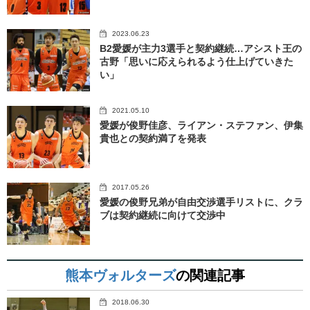
2023.06.23
B2愛媛が主力3選手と契約継続…アシスト王の
古野「思いに応えられるよう仕上げていきた
い」
2021.05.10
愛媛が俊野佳彦、ライアン・ステファン、伊集
貴也との契約満了を発表
2017.05.26
愛媛の俊野兄弟が自由交渉選手リストに、クラ
ブは契約継続に向けて交渉中
熊本ヴォルターズ
の関連記事
2018.06.30