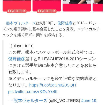
熊本ヴォルターズ
は6月19日、
俊野佳彦
と2018－19シー
ズンの選手契約に基本合意したことを発表。メディカルチ
ェックを経て正式に契約を締結する。
［player info］
この度、熊本バスケットボール株式会社では、
俊野佳彦
選手とB.LEAGUE2018-2019シーズン
における選手契約に基本合意したことをお知ら
せ致します。
※メディカルチェックを経て正式な契約締結と
なります。
https://t.co/2qSn020SQH
pic.twitter.com/zrKOzYx4tI
—
熊本ヴォルターズ
(@K_VOLTERS)
June 19,