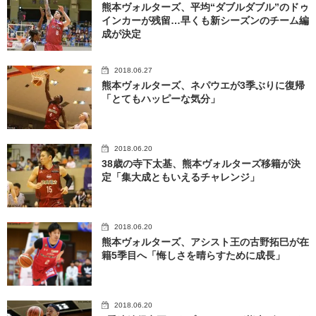
熊本ヴォルターズ、平均“ダブルダブル”のドゥ
インカーが残留…早くも新シーズンのチーム編
成が決定
2018.06.27
熊本ヴォルターズ、ネパウエが3季ぶりに復帰
「とてもハッピーな気分」
2018.06.20
38歳の寺下太基、熊本ヴォルターズ移籍が決
定「集大成ともいえるチャレンジ」
2018.06.20
熊本ヴォルターズ、アシスト王の古野拓巳が在
籍5季目へ「悔しさを晴らすために成長」
2018.06.20