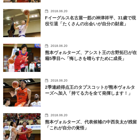
2018.06.20
Fイーグルス名古屋一筋の神津祥平、31歳で現
役引退「たくさんの出会いが自分の財産」
2018.06.20
熊本ヴォルターズ、アシスト王の古野拓巳が在
籍5季目へ「悔しさを晴らすために成長」
2018.06.20
2季連続得点王のタプスコットが熊本ヴォルタ
ーズへ加入「持てる力を全て発揮します！」
2018.06.20
熊本ヴォルターズ、代表候補の中西良太が残留
「これが自分の覚悟」