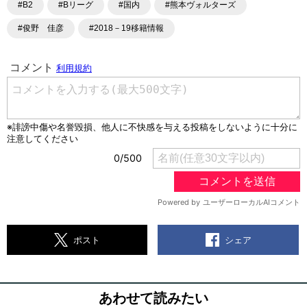
#B2
#Bリーグ
#国内
#熊本ヴォルターズ
#俊野 佳彦
#2018－19移籍情報
シェア
ポスト
あわせて読みたい