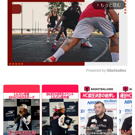
もっと読む
arrow_forward_ios
Powered by 
GliaStudios
Unmute