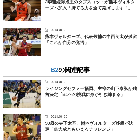
2季連続得点王のタプスコットが熊本ヴォルタ
ーズへ加入「持てる力を全て発揮します！」
2018.06.20
熊本ヴォルターズ、代表候補の中西良太が残留
「これが自分の覚悟」
B2
の関連記事
2018.06.20
ライジングゼファー福岡、主将の山下泰弘が残
留決定「B1への挑戦に身が引き締まる」
2018.06.20
38歳の寺下太基、熊本ヴォルターズ移籍が決
定「集大成ともいえるチャレンジ」