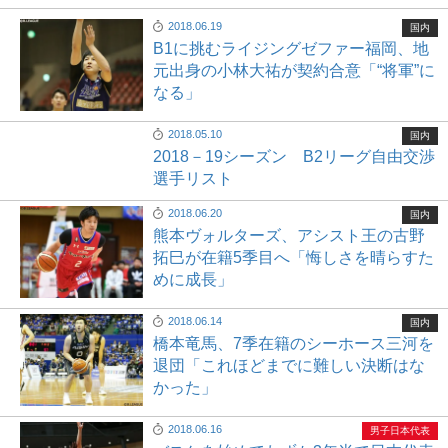
2018.06.19
国内
B1に挑むライジングゼファー福岡、地
元出身の小林大祐が契約合意「“将軍”に
なる」
2018.05.10
国内
2018－19シーズン B2リーグ自由交渉
選手リスト
2018.06.20
国内
熊本ヴォルターズ、アシスト王の古野
拓巳が在籍5季目へ「悔しさを晴らすた
めに成長」
2018.06.14
国内
橋本竜馬、7季在籍のシーホース三河を
退団「これほどまでに難しい決断はな
かった」
2018.06.16
男子日本代表