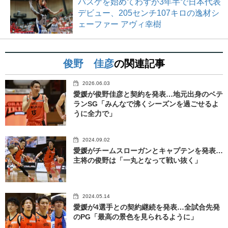
バスケを始めてわずか3年半で日本代表
デビュー、205センチ107キロの逸材シ
ェーファー アヴィ幸樹
俊野 佳彦
の関連記事
2026.06.03
愛媛が俊野佳彦と契約を発表…地元出身のベテ
ランSG「みんなで沸くシーズンを過ごせるよ
うに全力で」
2024.09.02
愛媛がチームスローガンとキャプテンを発表…
主将の俊野は「一丸となって戦い抜く」
2024.05.14
愛媛が4選手との契約継続を発表…全試合先発
のPG「最高の景色を見られるように」