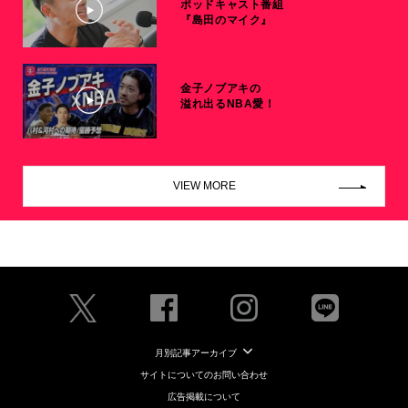
ポッドキャスト番組
『島田のマイク』
金子ノブアキの
溢れ出るNBA愛！
VIEW MORE
月別記事アーカイブ
サイトについてのお問い合わせ
広告掲載について