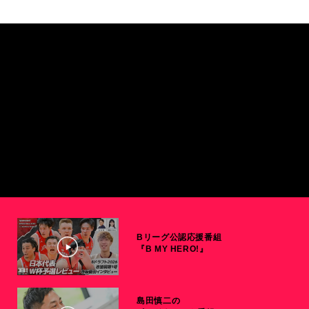
Bリーグ公認応援番組
『B MY HERO!』
島田慎二の