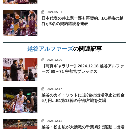
2024.05.31
日本代表の井上宗一郎も再契約…B1昇格の越
谷が3名の契約継続を発表
越谷アルファーズ
の関連記事
2024.12.20
【写真ギャラリー】2024.12.18 越谷アルファ
ーズ 69－71 宇都宮ブレックス
2024.12.17
越谷のカイ・ソットに1試合の出場停止と罰金
5万円…B1第13節の宇都宮戦を欠場
2024.12.12
越谷・松山駿が大接戦の千葉J戦で躍動…出場