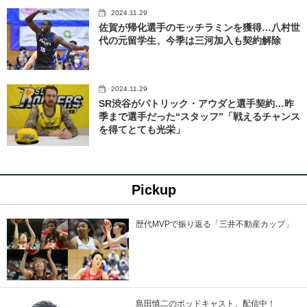
2024.11.29
佐賀が帰化選手のモッチラミンを獲得…八村世
代の元留学生、今季は三河加入も契約解除
2024.11.29
SR渋谷がパトリック・アウダと選手契約…昨
季まで選手だった“スタッフ”「戦えるチャンス
を得てとても光栄」
Pickup
歴代MVPで振り返る「三井不動産カップ」
島田慎二のポッドキャスト、配信中！