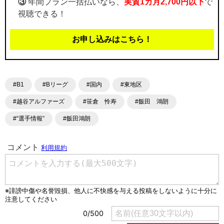
③
年間プラン一括払いなら、
実質1カ月2,700円以下
で
視聴できる！
お申し込みはこちら！
#B1
#Bリーグ
#国内
#東地区
#越谷アルファーズ
#笹倉 怜寿
#飯田 鴻朗
#“選手情報”
#飯田鴻朗