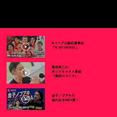
Bリーグ公認応援番組
『B MY HERO!』
島田慎二の
ポッドキャスト番組
『島田のマイク』
金子ノブアキの
溢れ出るNBA愛！