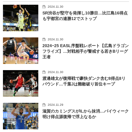
2024.11.30
SR渋谷が堅守を発揮し10勝目…比江島16得点
も宇都宮の連勝12でストップ
2024.11.30
2024−25 EASL序盤戦レポート【広島ドラゴン
フライズ】…対戦相手が警戒する若きBリーグ
王者
2024.11.30
渡邊雄太が復帰戦で豪快ダンク含む8得点8リ
バウンド…千葉Jは難敵破り首位キープ
2024.11.29
滋賀のカミングスがILから抹消…バイウィーク
明け得点源復帰で浮上なるか