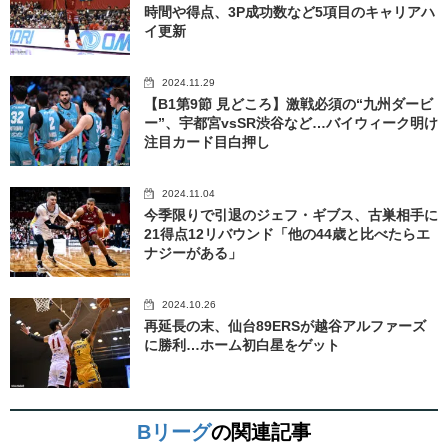
時間や得点、3P成功数など5項目のキャリアハ
イ更新
2024.11.29
【B1第9節 見どころ】激戦必須の“九州ダービ
ー”、宇都宮vsSR渋谷など…バイウィーク明け
注目カード目白押し
2024.11.04
今季限りで引退のジェフ・ギブス、古巣相手に
21得点12リバウンド「他の44歳と比べたらエ
ナジーがある」
2024.10.26
再延長の末、仙台89ERSが越谷アルファーズ
に勝利…ホーム初白星をゲット
Bリーグ
の関連記事