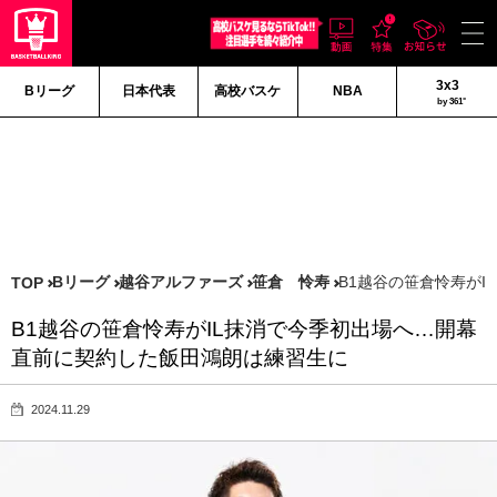
3x3
Bリーグ
日本代表
高校バスケ
NBA
by 361°
Bリーグ
越谷アルファーズ
笹倉 怜寿
B1越谷の笹倉怜寿が
TOP
B1越谷の笹倉怜寿がIL抹消で今季初出場へ…開幕
直前に契約した飯田鴻朗は練習生に
2024.11.29