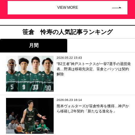
VIEW MORE
笹倉 怜寿の人気記事ランキング
月間
2026.05.22 15:43
“B2王者”神戸ストークスが一挙7選手の退団発
表…野溝は移籍先決定、笹倉とバッツは契約
解除
2026.06.23 16:14
熊本ヴォルターズが笹倉怜寿を獲得…神戸か
ら移籍し2年契約「新たなる進化を」