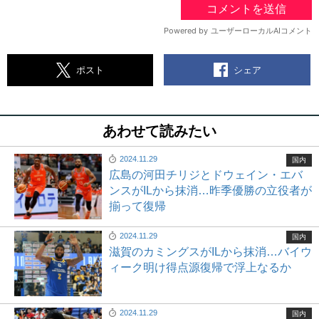
シェア
ポスト
あわせて読みたい
2024.11.29
国内
広島の河田チリジとドウェイン・エバ
ンスがILから抹消…昨季優勝の立役者が
揃って復帰
2024.11.29
国内
滋賀のカミングスがILから抹消…バイウ
ィーク明け得点源復帰で浮上なるか
2024.11.29
国内