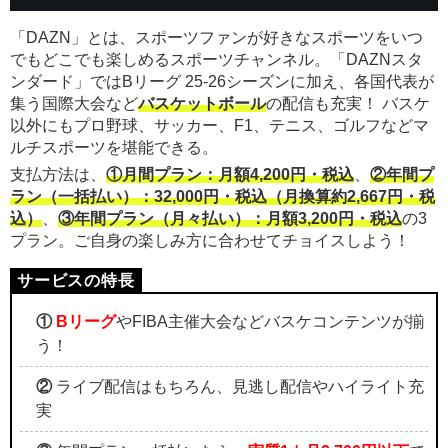
「DAZN」とは、スポーツファンが好きなスポーツをいつ
でもどこでも楽しめるスポーツチャンネル。「DAZNスタ
ンダード」ではBリーグ 25-26シーズンに加え、各国代表が
集う国際大会など
バスケットボール
の配信も充実！ バスケ
以外にもプロ野球、サッカー、F1、テニス、ゴルフなどマ
ルチスポーツを堪能できる。
支払方法は、
①月間プラン：月額4,200円・税込
、
②年間プ
ラン（一括払い）：32,000円・税込（月換算約2,667円・税
込）
、
③年間プラン（月々払い）：月額3,200円・税込
の3
プラン。ご自身の楽しみ方に合わせてチョイスしよう！
①
Bリーグ
やFIBA主催大会などバスケコンテンツが揃
う！
②
ライブ配信はもちろん、見逃し配信やハイライト充
実