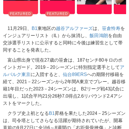
11月29日、
B1
東地区の
越谷アルファーズ
は、
笹倉怜寿
を
インジュアリーリスト（IL）から抹消し、
飯田鴻朗
を自由
交渉選手リストに公示すると同時に今後は練習生として帯
同することを発表した。
富山県出身で現在27歳の笹倉は、187センチ80キロのポ
イントガード。2019－20シーズンに特別指定選手として
ア
ルバルク東京
に入団すると、
仙台89ERS
への期限付移籍を
経て、2021－22シーズンから2年間A東京でプレー。越谷移
籍1年目だった2023－24シーズンは、B2リーグ戦43試合に
出場し、1試合平均21分26秒7.0得点2.6リバウンド2.4アシ
ストをマークした。
クラブ史上初となる
B1
昇格を果たした2024－25シーズン
は、司令塔としてさらなる活躍が期待されていたが、開幕
直前の9月27日に全治6～8週間の「右距骨骨挫傷」と診断