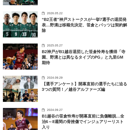
2026.05.22
“B2王者”神戸ストークスが一挙7選手の退団発
表…野溝は移籍先決定、笹倉とバッツは契約解
除
2025.05.27
B2神戸がB1越谷退団した笹倉怜寿を獲得「寺
園、野溝とは異なるタイプのPG」と九里GM
期待
2024.09.29
【選手アンケート】開幕直前の選手たちに迫る
3つの質問！／越谷アルファーズ編
2024.09.27
B1越谷の笹倉怜寿が開幕直前に負傷離脱…全
治6～8週間の骨挫傷でインジュアリーリスト
入り