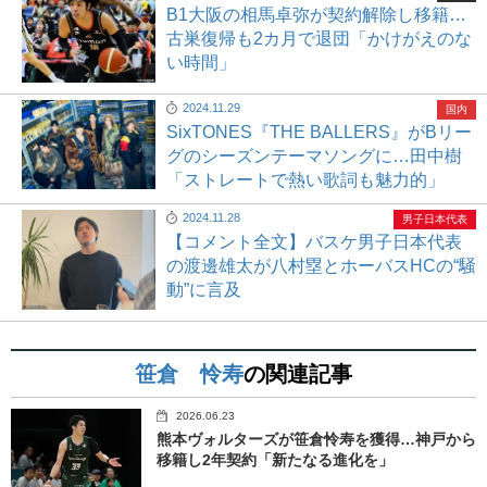
B1大阪の相馬卓弥が契約解除し移籍…
古巣復帰も2カ月で退団「かけがえのな
い時間」
2024.11.29
国内
SixTONES『THE BALLERS』がBリー
グのシーズンテーマソングに…田中樹
「ストレートで熱い歌詞も魅力的」
2024.11.28
男子日本代表
【コメント全文】バスケ男子日本代表
の渡邊雄太が八村塁とホーバスHCの“騒
動”に言及
笹倉 怜寿
の関連記事
2026.06.23
熊本ヴォルターズが笹倉怜寿を獲得…神戸から
移籍し2年契約「新たなる進化を」