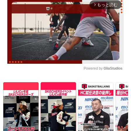
もっと読む
arrow_forward_ios
Powered by 
GliaStudios
Unmute