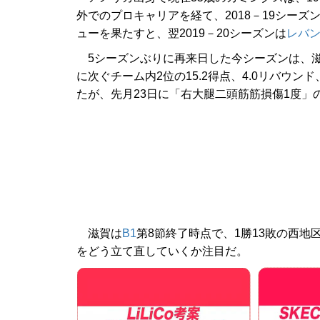
外でのプロキャリアを経て、2018－19シーズ
ューを果たすと、翌2019－20シーズンは
レバ
5シーズンぶりに再来日した今シーズンは、滋
に次ぐチーム内2位の15.2得点、4.0リバウン
たが、先月23日に「右大腿二頭筋筋損傷1度」
滋賀は
B1
第8節終了時点で、1勝13敗の西
をどう立て直していくか注目だ。