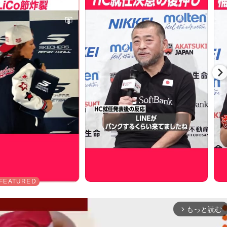
もっと読む
arrow_forward_ios