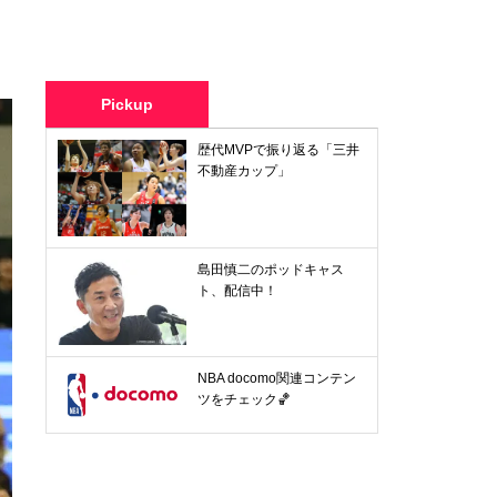
Pickup
歴代MVPで振り返る「三井
不動産カップ」
島田慎二のポッドキャス
ト、配信中！
NBA docomo関連コンテン
ツをチェック🏀