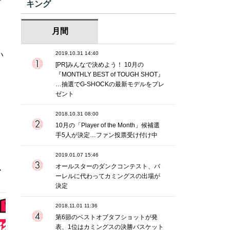
キング
月間
2019.10.31 14:40
い
[PR]みんなで決めよう！ 10月の
『MONTHLY BEST of TOUGH SHOT』
…抽選でG-SHOCKの最新モデルをプレ
ゼント
2018.10.31 08:00
10月の「Player of the Month」候補選
手5人が決定…ファン投票受け付け中
2019.01.07 15:46
オールスターのダンクコンテスト、バ
ム
ーレルに代わってカミングスの出場が
決定
2018.11.01 11:36
第6節のベストオブタフショットが発
表、1位はカミングスの決勝バスケット