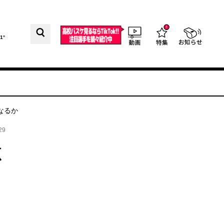
1°
なるか
29
源