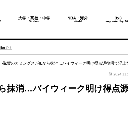
大学・高校・中学
NBA・海外
3x3
E
Student
World
supported by 36
terで！
ス
滋賀のカミングスがILから抹消…バイウィーク明け得点源復帰で浮上
2024.11.
から抹消…バイウィーク明け得点