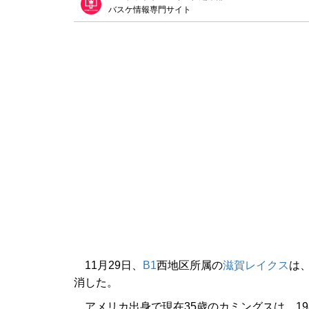
バスケ情報専門サイト
11月29日、
B1
西地区所属の
滋賀レイクス
は
消した。
アメリカ出身で現在35歳のカミングスは、19