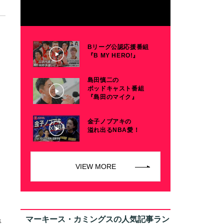
Bリーグ公認応援番組
『B MY HERO!』
島田慎二の
ポッドキャスト番組
『島田のマイク』
金子ノブアキの
溢れ出るNBA愛！
VIEW MORE
マーキース・カミングスの人気記事ラン
海