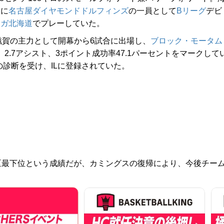
ンに
名古屋ダイヤモンドドルフィンズ
の一員として
Bリーグ
デビ
ンガ北海道
でプレーしていた。
賀の主力として開幕から6試合に出場し、
ブロック・モータム
ド、2.7アシスト、3ポイント成功率47.1パーセントをマークして
の診断を受け、ILに登録されていた。
地区最下位という成績だが、カミングスの復帰により、今後チー