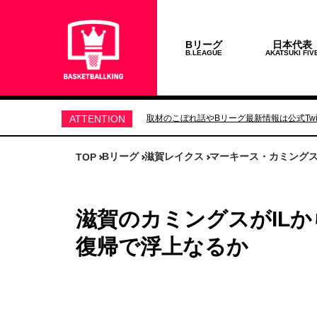
Bリーグ
日本代表
B.LEAGUE
AKATSUKI FIV
ATTENTION
取材のこぼれ話やBリーグ最新情報は公式Twit
Bリーグ
滋賀レイクス
マーキース・カミング
TOP
滋賀のカミングスがIL
復帰で浮上なるか