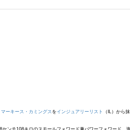
、
マーキース・カミングス
を
インジュアリーリスト
（IL）から抹
8センチ108キロのスモールフォワード兼パワーフォワード。