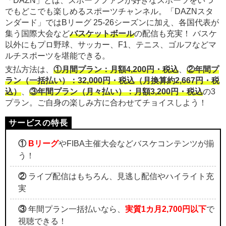
「DAZN」とは、スポーツファンが好きなスポーツをいつ
でもどこでも楽しめるスポーツチャンネル。「DAZNスタ
ンダード」ではBリーグ 25-26シーズンに加え、各国代表が
集う国際大会など
バスケットボール
の配信も充実！ バスケ
以外にもプロ野球、サッカー、F1、テニス、ゴルフなどマ
ルチスポーツを堪能できる。
支払方法は、
①月間プラン：月額4,200円・税込
、
②年間プ
ラン（一括払い）：32,000円・税込（月換算約2,667円・税
込）
、
③年間プラン（月々払い）：月額3,200円・税込
の3
プラン。ご自身の楽しみ方に合わせてチョイスしよう！
①
Bリーグ
やFIBA主催大会などバスケコンテンツが揃
う！
②
ライブ配信はもちろん、見逃し配信やハイライト充
実
③
年間プラン一括払いなら、
実質1カ月2,700円以下
で
視聴できる！