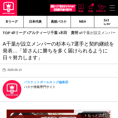
3x3
Bリーグ
日本代表
高校バスケ
NBA
by 361°
Bリーグ
アルティーリ千葉
木田 貴明
A千葉が設立メンバー
TOP
A千葉が設立メンバーの杉本ら7選手と契約継続を
発表…「皆さんに勝ちを多く届けられるように
日々努力します」
2026.05.13
バスケットボールキング編集部
バスケ情報専門サイト
もっと読む
arrow_forward_ios