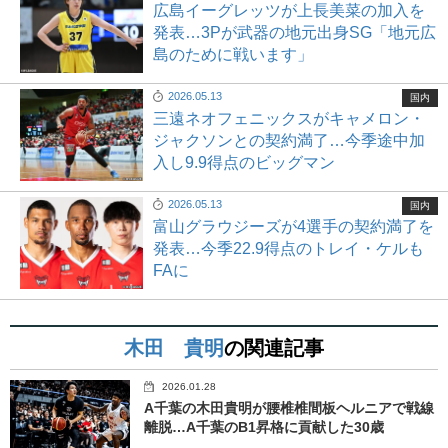
広島イーグレッツが上長美菜の加入を
発表…3Pが武器の地元出身SG「地元広
島のために戦います」
2026.05.13
国内
三遠ネオフェニックスがキャメロン・
ジャクソンとの契約満了…今季途中加
入し9.9得点のビッグマン
2026.05.13
国内
富山グラウジーズが4選手の契約満了を
発表…今季22.9得点のトレイ・ケルも
FAに
木田 貴明
の関連記事
2026.01.28
A千葉の木田貴明が腰椎椎間板ヘルニアで戦線
離脱…A千葉のB1昇格に貢献した30歳