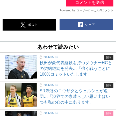
シェア
ポスト
あわせて読みたい
2026.05.13
国内
秋田が豪代表経験を持つダウナーHCと
の契約継続を発表…「強く戦うことに
100%コミットいたします」
2026.05.13
国内
SR渋谷のロウザダとウェルシュが退
団…「渋谷での素晴らしい思い出はい
つも私の心の中にあります」
2026.05.13
国内