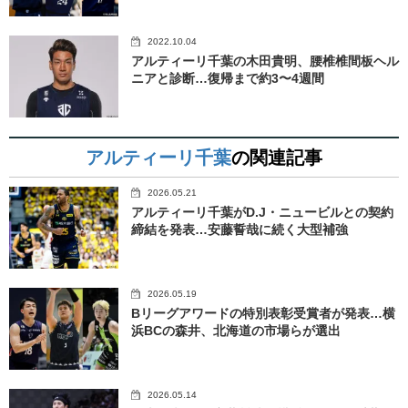
2022.10.04
アルティーリ千葉の木田貴明、腰椎椎間板ヘル
ニアと診断…復帰まで約3〜4週間
アルティーリ千葉
の関連記事
2026.05.21
アルティーリ千葉がD.J・ニュービルとの契約
締結を発表…安藤誓哉に続く大型補強
2026.05.19
Bリーグアワードの特別表彰受賞者が発表…横
浜BCの森井、北海道の市場らが選出
2026.05.14