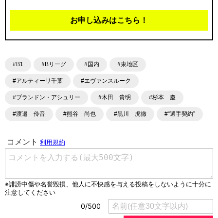
お申し込みはこちら！
#B1
#Bリーグ
#国内
#東地区
#アルティーリ千葉
#エヴァンスルーク
#ブランドン・アシュリー
#木田 貴明
#杉本 慶
#渡邉 伶音
#熊谷 尚也
#黒川 虎徹
#“選手契約”