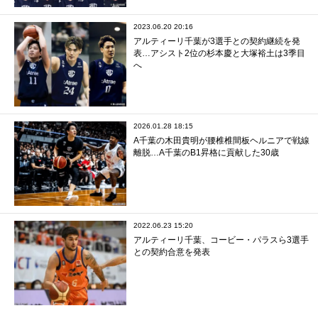
2023.06.20 20:16
アルティーリ千葉が3選手との契約継続を発
表…アシスト2位の杉本慶と大塚裕土は3季目
へ
2026.01.28 18:15
A千葉の木田貴明が腰椎椎間板ヘルニアで戦線
離脱…A千葉のB1昇格に貢献した30歳
2022.06.23 15:20
アルティーリ千葉、コービー・パラスら3選手
との契約合意を発表