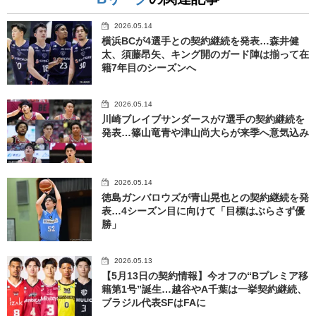
2026.05.14
横浜BCが4選手との契約継続を発表…森井健
太、須藤昂矢、キング開のガード陣は揃って在
籍7年目のシーズンへ
2026.05.14
川崎ブレイブサンダースが7選手の契約継続を
発表…篠山竜青や津山尚大らが来季へ意気込み
2026.05.14
徳島ガンバロウズが青山晃也との契約継続を発
表…4シーズン目に向けて「目標はぶらさず優
勝」
2026.05.13
【5月13日の契約情報】今オフの“Bプレミア移
籍第1号”誕生…越谷やA千葉は一挙契約継続、
ブラジル代表SFはFAに