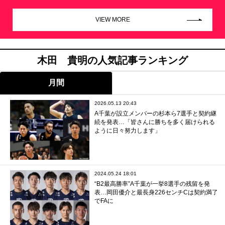
VIEW MORE
木田 貴明の人気記事ランキング
月間
2026.05.13 20:43
A千葉が設立メンバーの杉本ら7選手と契約継
続を発表…「皆さんに勝ちを多く届けられる
ように日々努力します」
2024.05.24 18:01
“B2最高勝率”A千葉が一挙8選手の残留を発
表…岡田優介と最長身226センチCは契約満了
でFAに