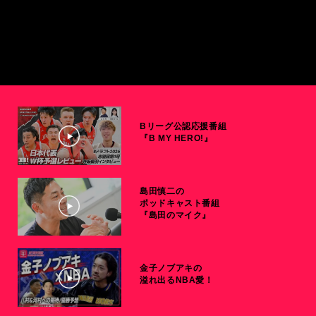
Bリーグ公認応援番組
『B MY HERO!』
島田慎二の
ポッドキャスト番組
『島田のマイク』
金子ノブアキの
溢れ出るNBA愛！