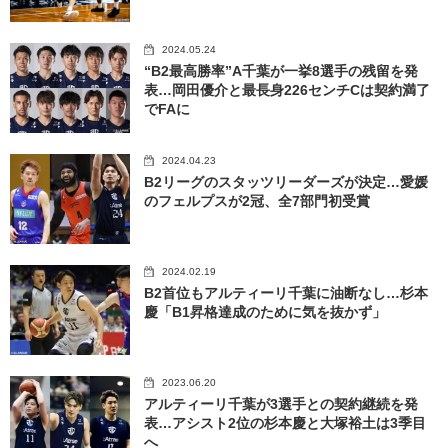
2024.05.24
“B2最高勝率”A千葉が一挙8選手の残留を発
表…岡田優介と最長身226センチCは契約満了
でFAに
2024.04.23
B2リーグのスタッツリーダーズが決定…愛媛
のフェルプスが2冠、全7部門初受賞
2024.02.19
B2首位もアルティーリ千葉に油断なし…杉本
慶「B1昇格達成のために気を抜かず」
2023.06.20
アルティーリ千葉が3選手との契約継続を発
表…アシスト2位の杉本慶と大塚裕土は3季目
へ