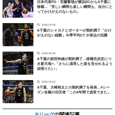
日本代表PG・安藤誓哉が横浜BCからA千葉に
移籍…「苦しい瞬間も楽しい瞬間も、自分にと
ってかけがえのないもの」
2026.05.08
A千葉のシャヨクとポーターが契約満了「かけ
がえのない経験」今季平均2ケタ得点の活躍
2026.05.06
A千葉の前田怜緒が契約満了…移籍先決定につ
き新天地へ「さらに成長した姿を見せれるよう
頑張りたい」
2026.05.04
A千葉、大崎裕太との契約満了を発表…4シー
ズン在籍の功労者「この4年間で成長できた」
Bリーグ
の関連記事