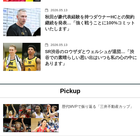
2026.05.13
秋田が豪代表経験を持つダウナーHCとの契約
継続を発表…「強く戦うことに100%コミット
いたします」
2026.05.13
SR渋谷のロウザダとウェルシュが退団…「渋
谷での素晴らしい思い出はいつも私の心の中に
あります」
Pickup
歴代MVPで振り返る「三井不動産カップ」