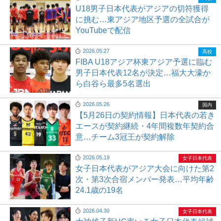
U18男子日本代表がアジアの切符獲得
に挑む…東アジア地区予選の全試合が
YouTubeで配信
2026.05.27
高校
FIBA U18アジア杯東アジア予選に臨む
男子日本代表12名が決定…福大大濠か
ら白谷ら最多5名選出
2026.05.26
国内
【5月26日の契約情報】日本代表の若き
エースが契約継続・4年間複数年契約合
意…チーム3冠王が契約解除
2026.05.19
女子日本代表
女子日本代表がアジア大会に向けた第2
次・第3次合宿メンバー発表…平均年齢
24.1歳の19名
2026.04.30
女子日本代表