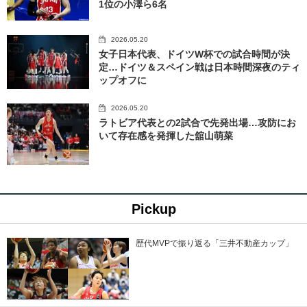
1位の小澤ら6名
2026.05.20
女子日本代表、ドイツW杯での試合時間が決
定…ドイツ＆スペイン戦は日本時間深夜のティ
ップオフに
2026.05.20
ラトビア代表との2試合で先発出場…攻防にお
いて存在感を発揮した舘山萌菜
Pickup
歴代MVPで振り返る「三井不動産カップ」