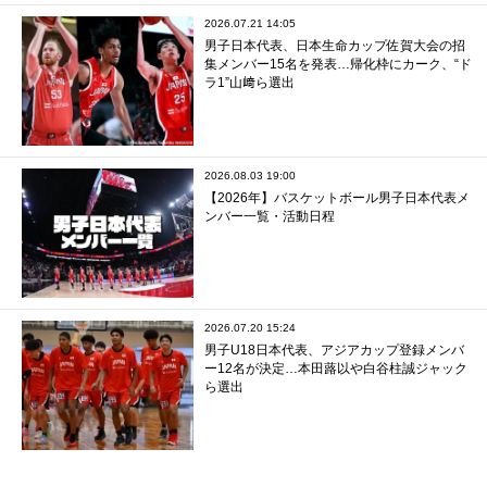
2026.07.21 14:05
男子日本代表、日本生命カップ佐賀大会の招
集メンバー15名を発表…帰化枠にカーク、“ド
ラ1”山﨑ら選出
2026.08.03 19:00
【2026年】バスケットボール男子日本代表メ
ンバー一覧・活動日程
2026.07.20 15:24
男子U18日本代表、アジアカップ登録メンバ
ー12名が決定…本田蕗以や白谷柱誠ジャック
ら選出