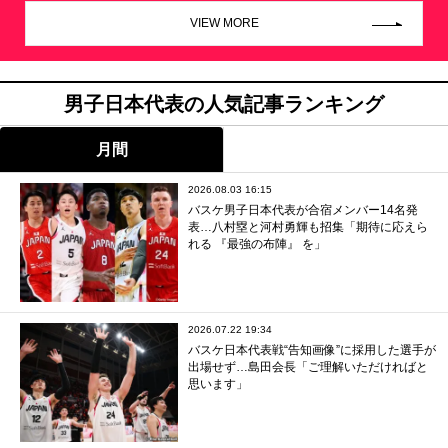
VIEW MORE
男子日本代表の人気記事ランキング
月間
2026.08.03 16:15
バスケ男子日本代表が合宿メンバー14名発
表…八村塁と河村勇輝も招集「期待に応えら
れる 『最強の布陣』 を」
2026.07.22 19:34
バスケ日本代表戦“告知画像”に採用した選手が
出場せず…島田会長「ご理解いただければと
思います」