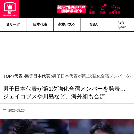
3x3
Bリーグ
日本代表
高校バスケ
NBA
by 361°
代表
男子日本代表
男子日本代表が第1次強化合宿メンバーを
TOP
男子日本代表が第1次強化合宿メンバーを発表…
ジェイコブスや川島など、海外組も合流
2026.05.28