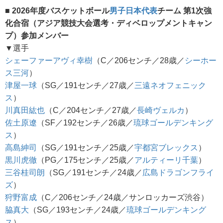
■ 2026年度バスケットボール
男子日本代表
チーム 第1次強
化合宿（アジア競技大会選考・ディベロップメントキャン
プ）参加メンバー
▼選手
シェーファーアヴィ幸樹
（C／206センチ／28歳／
シーホー
ス三河
）
津屋一球
（SG／191センチ／27歳／
三遠ネオフェニック
ス
）
川真田紘也
（C／204センチ／27歳／
長崎ヴェルカ
）
佐土原遼
（SF／192センチ／26歳／
琉球ゴールデンキング
ス
）
高島紳司
（SG／191センチ／25歳／
宇都宮ブレックス
）
黒川虎徹
（PG／175センチ／25歳／
アルティーリ千葉
）
三谷桂司朗
（SG／191センチ／24歳／
広島ドラゴンフライ
ズ
）
狩野富成
（C／206センチ／24歳／サンロッカーズ渋谷）
脇真大
（SG／193センチ／24歳／
琉球ゴールデンキング
ス
）