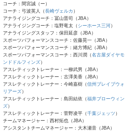
コーチ：間宮誠（ー）
コーチ：弓波英人（
長崎ヴェルカ
）
アナライジングコーチ：冨山晋司（JBA）
アナライジングコーチ：塩野竜太（
シーホース三河
）
アナライジングスタッフ：保田延彦（JBA）
スポーツパフォーマンスコーチ：佐藤晃一（JBA）
スポーツパフォーマンスコーチ：緒方博紀（JBA）
スポーツパフォーマンスコーチ：西川潤（
名古屋ダイヤモ
ンドドルフィンズ
）
アスレティックトレーナー：一柳武男（JBA）
アスレティックトレーナー：古澤美香（JBA）
アスレティックトレーナー：今崎嘉樹（
信州ブレイブウォ
リアーズ
）
アスレティックトレーナー：島田結依（
福井ブローウィン
ズ
）
アスレティックトレーナー：菅野凌平（
千葉ジェッツ
）
チームマネージャー：西村拓也（JBA）
アシスタントチームマネージャー：大木瀬音（JBA）