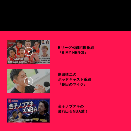
Bリーグ公認応援番組
『B MY HERO!』
島田慎二の
ポッドキャスト番組
『島田のマイク』
金子ノブアキの
溢れ出るNBA愛！