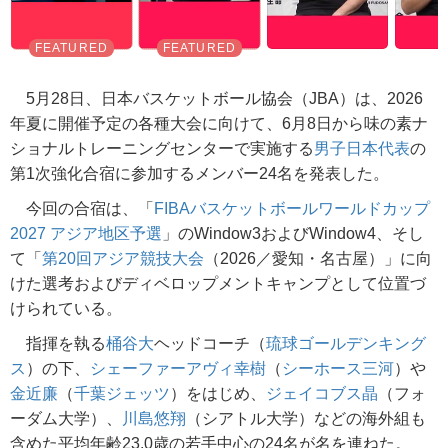
5月28日、日本バスケットボール協会（JBA）は、2026
年夏に開催予定の各種大会に向けて、6月8日から味の素ナ
ショナルトレーニングセンターで実施する
男子日本代表
の
第1次強化合宿に参加するメンバー24名を発表した。
今回の合宿は、「
FIBAバスケットボールワールドカップ
2027 アジア地区予選
」のWindow3およびWindow4、そし
て「
第20回アジア競技大会
（2026／愛知・名古屋）」に向
けた選考およびディベロップメントキャンプとして位置づ
けられている。
指揮を執る
桶谷大
ヘッドコーチ（
琉球ゴールデンキング
ス
）の下、
シェーファーアヴィ幸樹
（
シーホース三河
）や
金近廉
（
千葉ジェッツ
）をはじめ、
ジェイコブス晶
（フォ
ーダム大学）、
川島悠翔
（シアトル大学）などの海外組も
含めた平均年齢23.0歳の若手中心の24名が名を連ねた。