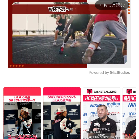
もっと読む
arrow_forward_ios
Powered by 
GliaStudios
Unmute