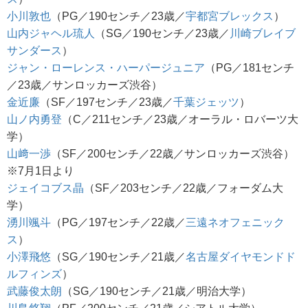
小川敦也
（PG／190センチ／23歳／
宇都宮ブレックス
）
山内ジャヘル琉人
（SG／190センチ／23歳／
川崎ブレイブ
サンダース
）
ジャン・ローレンス・ハーパージュニア
（PG／181センチ
／23歳／サンロッカーズ渋谷）
金近廉
（SF／197センチ／23歳／
千葉ジェッツ
）
山ノ内勇登
（C／211センチ／23歳／オーラル・ロバーツ大
学）
山﨑一渉
（SF／200センチ／22歳／サンロッカーズ渋谷）
※7月1日より
ジェイコブス晶
（SF／203センチ／22歳／フォーダム大
学）
湧川颯斗
（PG／197センチ／22歳／
三遠ネオフェニック
ス
）
小澤飛悠
（SG／190センチ／21歳／
名古屋ダイヤモンドド
ルフィンズ
）
武藤俊太朗
（SG／190センチ／21歳／明治大学）