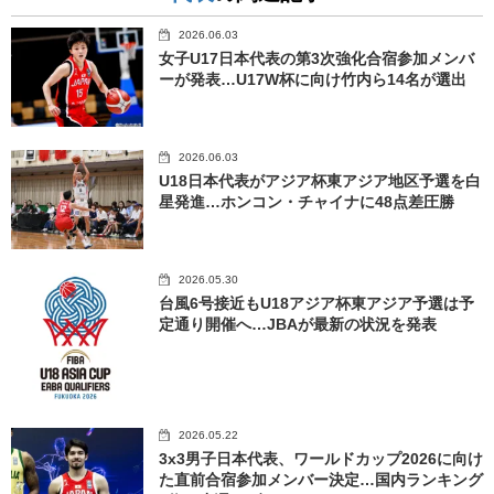
2026.06.03
女子U17日本代表の第3次強化合宿参加メンバ
ーが発表…U17W杯に向け竹内ら14名が選出
2026.06.03
U18日本代表がアジア杯東アジア地区予選を白
星発進…ホンコン・チャイナに48点差圧勝
2026.05.30
台風6号接近もU18アジア杯東アジア予選は予
定通り開催へ…JBAが最新の状況を発表
2026.05.22
3x3男子日本代表、ワールドカップ2026に向け
た直前合宿参加メンバー決定…国内ランキング