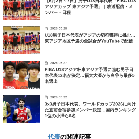
【6月2日～7日】男子U18日本代表「FIBA U18
アジアカップ 東アジア予選」｜放送配信・メ
ンバー・日程
2026.05.28
U18男子日本代表がアジアの切符獲得に挑む…
東アジア地区予選の全試合がYouTubeで配信
2026.05.27
FIBA U18アジア杯東アジア予選に臨む男子日
本代表12名が決定…福大大濠から白谷ら最多5
名選出
2026.05.22
3x3男子日本代表、ワールドカップ2026に向け
た直前合宿参加メンバー決定…国内ランキング
1位の小澤ら6名
代表
の関連記事