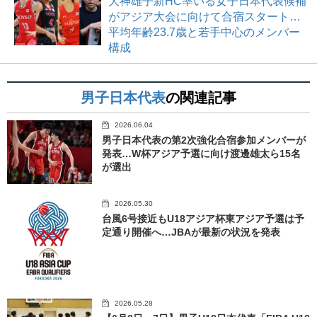
大神雄子新HC率いる女子日本代表候補
がアジア大会に向けて合宿スタート…
平均年齢23.7歳と若手中心のメンバー
構成
男子日本代表
の関連記事
2026.06.04
男子日本代表の第2次強化合宿参加メンバーが
発表…W杯アジア予選に向け渡邊雄太ら15名
が選出
2026.05.30
台風6号接近もU18アジア杯東アジア予選は予
定通り開催へ…JBAが最新の状況を発表
2026.05.28