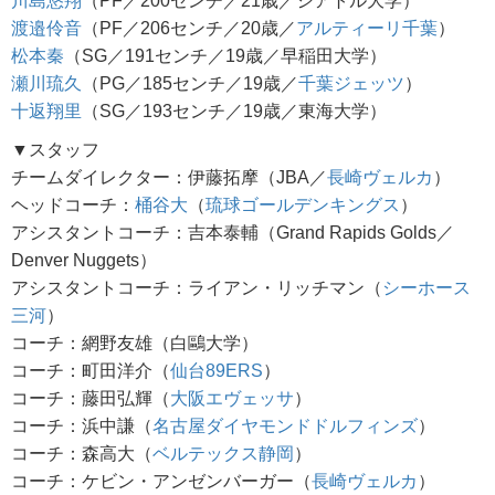
川島悠翔
（PF／200センチ／21歳／シアトル大学）
渡邉伶音
（PF／206センチ／20歳／
アルティーリ千葉
）
松本秦
（SG／191センチ／19歳／早稲田大学）
瀬川琉久
（PG／185センチ／19歳／
千葉ジェッツ
）
十返翔里
（SG／193センチ／19歳／東海大学）
▼スタッフ
チームダイレクター：伊藤拓摩（JBA／
長崎ヴェルカ
）
ヘッドコーチ：
桶谷大
（
琉球ゴールデンキングス
）
アシスタントコーチ：吉本泰輔（Grand Rapids Golds／
Denver Nuggets）
アシスタントコーチ：ライアン・リッチマン（
シーホース
三河
）
コーチ：網野友雄（白鷗大学）
コーチ：町田洋介（
仙台89ERS
）
コーチ：藤田弘輝（
大阪エヴェッサ
）
コーチ：浜中謙（
名古屋ダイヤモンドドルフィンズ
）
コーチ：森高大（
ベルテックス静岡
）
コーチ：ケビン・アンゼンバーガー（
長崎ヴェルカ
）