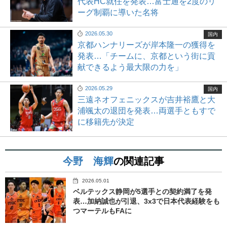
代表HC就任を発表…富士通を2度のリ
ーグ制覇に導いた名将
2026.05.30
国内
京都ハンナリーズが岸本隆一の獲得を
発表…「チームに、京都という街に貢
献できるよう最大限の力を」
2026.05.29
国内
三遠ネオフェニックスが吉井裕鷹と大
浦颯太の退団を発表…両選手ともすで
に移籍先が決定
今野 海輝
の関連記事
2026.05.01
ベルテックス静岡が5選手との契約満了を発
表…加納誠也が引退、3x3で日本代表経験をも
つマーテルもFAに