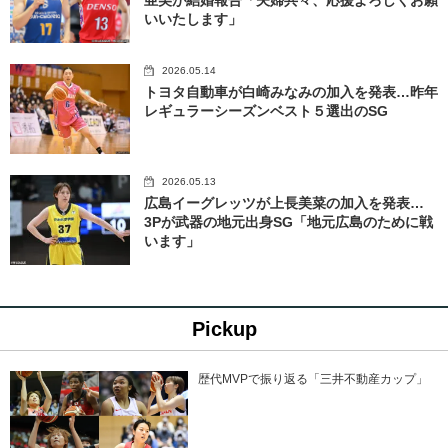
いいたします」
2026.05.14
トヨタ自動車が白崎みなみの加入を発表…昨年
レギュラーシーズンベスト５選出のSG
2026.05.13
広島イーグレッツが上長美菜の加入を発表…
3Pが武器の地元出身SG「地元広島のために戦
います」
Pickup
歴代MVPで振り返る「三井不動産カップ」