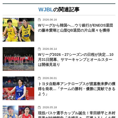
WJBL
の関連記事
2026.06.16
Wリーグから韓国へ…ウリ銀行がENEOS退団
の藤本愛瑚と山梨QB退団の片山菜々を獲得
2026.06.14
Wリーグ2026－27シーズンの日程が決定…10
月31日開幕、サマーキャンプとオールスター
は開催見送り
2026.06.01
トヨタ自動車アンテロープスが渡嘉敷来夢の獲
得を発表…「チームの勝利・優勝に貢献できる
よう」
2026.05.18
現役バスケ選手カップル誕生！常田耕平と木村
亜美が結婚報告「夫婦共々、応援よろしくお願