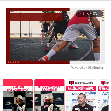
もっと読む
arrow_forward_ios
Powered by 
GliaStudios
Unmute