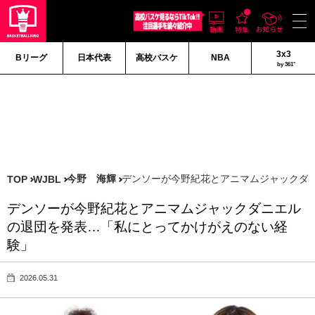
3x3
Bリーグ
日本代表
高校バスケ
NBA
by 361°
今野 海輝
デンソーが今野紀花とアニマムジャックダ
TOP
WJBL
デンソーが今野紀花とアニマムジャックダニエル
の退団を発表…「私にとってかけがえのない経
験」
2026.05.31