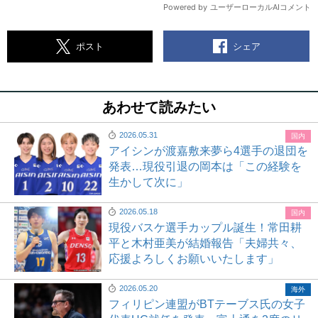
シェア
ポスト
あわせて読みたい
2026.05.31
国内
アイシンが渡嘉敷来夢ら4選手の退団を
発表…現役引退の岡本は「この経験を
生かして次に」
2026.05.18
国内
現役バスケ選手カップル誕生！常田耕
平と木村亜美が結婚報告「夫婦共々、
応援よろしくお願いいたします」
2026.05.20
海外
フィリピン連盟がBTテーブス氏の女子