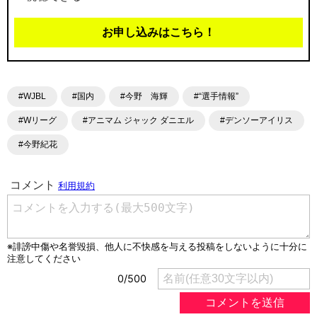
お申し込みはこちら！
#WJBL
#国内
#今野 海輝
#“選手情報”
#Wリーグ
#アニマム ジャック ダニエル
#デンソーアイリス
#今野紀花