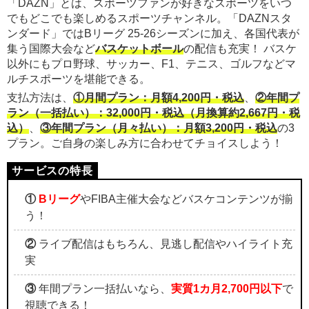
「DAZN」とは、スポーツファンが好きなスポーツをいつ
でもどこでも楽しめるスポーツチャンネル。「DAZNスタ
ンダード」ではBリーグ 25-26シーズンに加え、各国代表が
集う国際大会など
バスケットボール
の配信も充実！ バスケ
以外にもプロ野球、サッカー、F1、テニス、ゴルフなどマ
ルチスポーツを堪能できる。
支払方法は、
①月間プラン：月額4,200円・税込
、
②年間プ
ラン（一括払い）：32,000円・税込（月換算約2,667円・税
込）
、
③年間プラン（月々払い）：月額3,200円・税込
の3
プラン。ご自身の楽しみ方に合わせてチョイスしよう！
①
Bリーグ
やFIBA主催大会などバスケコンテンツが揃
う！
②
ライブ配信はもちろん、見逃し配信やハイライト充
実
③
年間プラン一括払いなら、
実質1カ月2,700円以下
で
視聴できる！