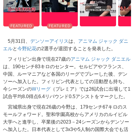
5月31日、
デンソーアイリス
は、
アニマム ジャック ダニ
エル
と
今野紀花
の2選手が退団することを発表した。
フィリピン出身で現在27歳の
アニマム ジャック ダニエル
は、190センチ83キロのセンター。セルビアやフランス、
中国、ルーマニアなど各国のリーグでプレーした後、デン
ソーへ加入した。フィリピン代表としての活動歴も持ち、
今シーズンの
Wリーグ
（プレミア）では26試合に出場して1
試合平均8.0得点6.4リバウンド0.5アシストをマークした。
宮城県出身で現在26歳の今野は、179センチ67キロのス
モールフォワード。聖和学園高校からアメリカのルイビル
大学へと進学し、卒業後の2023－24シーズンからデンソー
へ加入した。日本代表として3x3や5人制の国際大会でも活