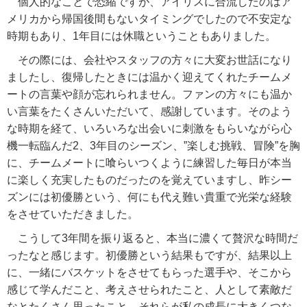
個人的なことで恐縮ですが、アイリスに合流したのはア
メリカから帰国後間もないタイミングでしたので不安定な
時期もあり、1年目には休職ということもありました。
その際には、会社やスタッフの方々に大変お世話になり
ましたし、復帰したときには温かく迎えてくれたチームメ
ートの言葉や顔が忘れられません。ファンの方々にも温か
い言葉をたくさんいただいて、感謝しています。そのよう
な時期を経て、いろいろな出会いに刺激をもらいながら心
機一転臨んだ2、3年目のシーズン、”楽しむ挑戦、冒険”を胸
に、チームメートに喰らいつくように練習した毎日が本当
に楽しく充実したものだったのを覚えていますし、昨シー
ズンには初優勝という、何にも代え難い貴重で光栄な経験
をさせていただきました。
こうして3年間を振り返ると、本当に濃くて贅沢な時間だ
ったなと感じます。初優勝という結果もですが、結果以上
に、一緒にバスケットをさせてもらった選手や、そこから
感じて学んだこと、考えさせられたこと、人として素敵だ
なとたくさん思ったこと、それらが私の成長に大きくつな