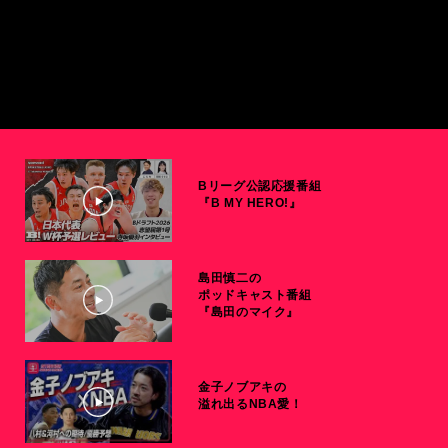
Bリーグ公認応援番組
『B MY HERO!』
島田慎二の
ポッドキャスト番組
『島田のマイク』
金子ノブアキの
溢れ出るNBA愛！