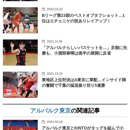
2022.03.22
Bリーグ第23節のベストオブタフショット…1
位はエチェニケの技ありレイアップ！
2021.11.06
「アルバルクらしいバスケットを…」京都に先
勝も、小酒部泰暉は後半の展開に反省
2021.10.23
東地区上位対決はA東京に軍配…インサイド陣
の奮闘で千葉の猛追振り切り5連勝
アルバルク東京
の関連記事
2022.03.28
アルバルク東京とKINTOがタッグを組んで小