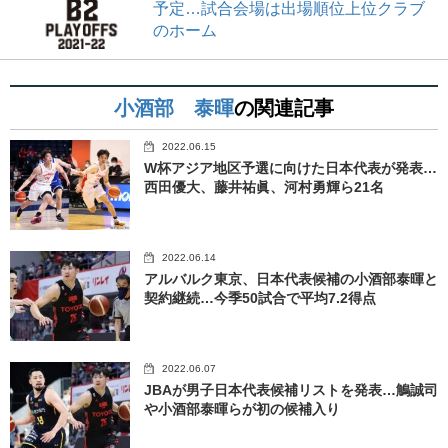
予定…試合会場は出場順位上位クラブ
のホーム
小酒部 泰暉
の関連記事
2022.06.15
W杯アジア地区予選に向けた日本代表が発表…
西田優大、藤井祐眞、河村勇輝ら21名
2022.06.14
アルバルク東京、日本代表候補の小酒部泰暉と
契約継続…今季50試合で平均7.2得点
2022.06.07
JBAが男子日本代表候補リストを発表…鵤誠司
や小酒部泰暉らが初の候補入り