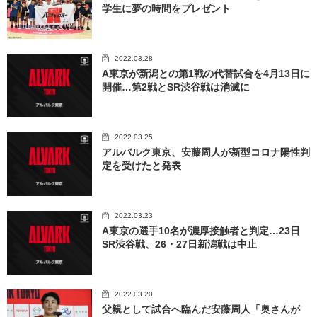
学生に夢の時間をプレゼント
2022.03.28
A東京が新潟との第1戦の代替試合を4月13日に
開催…第2戦とSR渋谷戦は消滅に
2022.03.25
アルバルク東京、安藤周人が新型コロナ陽性判
定を受けたと発表
2022.03.23
A東京の選手10名が濃厚接触者と判定…23日
SR渋谷戦、26・27日新潟戦は中止
2022.03.20
父親として試合へ臨んだ安藤周人「奥さんが