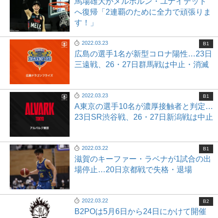
馬場雄大がメルボルン・ユナイテッド
へ復帰「2連覇のために全力で頑張りま
す！」
2022.03.23
B1
広島の選手1名が新型コロナ陽性…23日
三遠戦、26・27日群馬戦は中止・消滅
2022.03.23
B1
A東京の選手10名が濃厚接触者と判定…
23日SR渋谷戦、26・27日新潟戦は中止
2022.03.22
B1
滋賀のキーファー・ラベナが1試合の出
場停止…20日京都戦で失格・退場
2022.03.22
B2
B2POは5月6日から24日にかけて開催