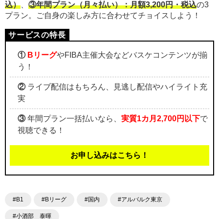
込）
、
③年間プラン（月々払い）：月額3,200円・税込
の3
プラン。ご自身の楽しみ方に合わせてチョイスしよう！
①
Bリーグ
やFIBA主催大会などバスケコンテンツが揃
う！
②
ライブ配信はもちろん、見逃し配信やハイライト充
実
③
年間プラン一括払いなら、
実質1カ月2,700円以下
で
視聴できる！
お申し込みはこちら！
#B1
#Bリーグ
#国内
#アルバルク東京
#小酒部 泰暉