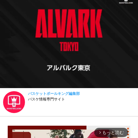
バスケットボールキング編集部
バスケ情報専門サイト
もっと読む
arrow_forward_ios