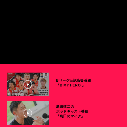
Bリーグ公認応援番組
『B MY HERO!』
島田慎二の
ポッドキャスト番組
『島田のマイク』