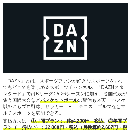
「DAZN」とは、スポーツファンが好きなスポーツをいつ
でもどこでも楽しめるスポーツチャンネル。「DAZNスタ
ンダード」ではBリーグ 25-26シーズンに加え、各国代表が
集う国際大会など
バスケットボール
の配信も充実！ バスケ
以外にもプロ野球、サッカー、F1、テニス、ゴルフなどマ
ルチスポーツを堪能できる。
支払方法は、
①月間プラン：月額4,200円・税込
、
②年間プ
ラン（一括払い）：32,000円・税込（月換算約2,667円・税