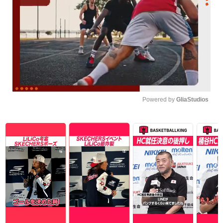
Powered by 
GliaStudios
Unmute