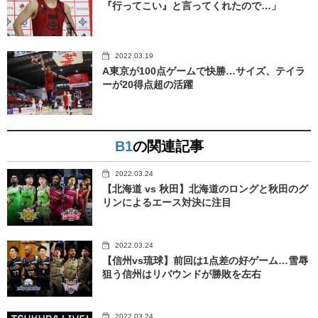
『行ってこい』と言ってくれたので…」
2022.03.19
A東京が100点ゲームで快勝…サイズ、テイラ
ーが20得点超の活躍
B1
の関連記事
2022.03.24
【北海道 vs 秋田】北海道のロングと秋田のグ
リンによるエース対決に注目
2022.03.24
【信州vs琉球】前回は1点差の好ゲーム…雪辱
狙う信州はリバウンドが勝敗を左右
2022.03.24