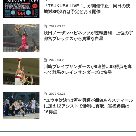
「TSUKUBA LIVE！」が開催中止…同日の茨
城対SR渋谷は予定どおり開催
2022.03.23
秋田ノーザンハピネッツが逆転勝利…上位の宇
都宮ブレックスから貴重な白星
2022.03.23
川崎ブレイブサンダースが6連勝…98得点を奪
って群馬クレインサンダーズに快勝
2022.03.23
“ユウキ対決”は河村勇輝が価値あるスティール
に加え12アシストで勝利に貢献…富樫勇樹は
16得点