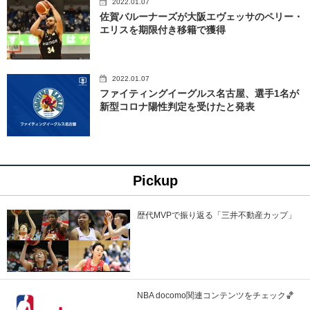
2022.01.07
佐賀バルーナーズが大阪エヴェッサのペリー・
エリスを期限付き移籍で獲得
2022.01.07
ファイティングイーグルス名古屋、選手1名が
新型コロナ陽性判定を受けたと発表
Pickup
歴代MVPで振り返る「三井不動産カップ」
NBA docomo関連コンテンツをチェック🏀