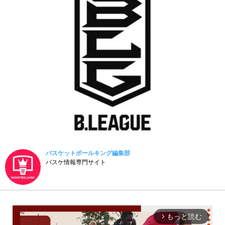
バスケットボールキング編集部
バスケ情報専門サイト
もっと読む
arrow_forward_ios