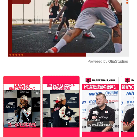
Powered by 
GliaStudios
Unmute