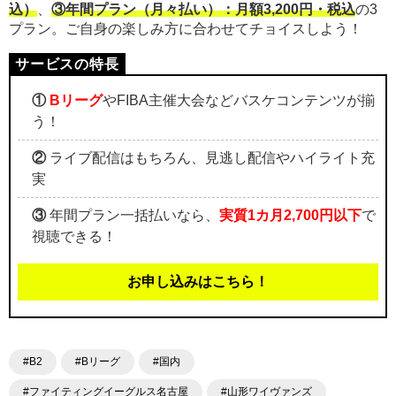
込）
、
③年間プラン（月々払い）：月額3,200円・税込
の3
プラン。ご自身の楽しみ方に合わせてチョイスしよう！
①
Bリーグ
やFIBA主催大会などバスケコンテンツが揃
う！
②
ライブ配信はもちろん、見逃し配信やハイライト充
実
③
年間プラン一括払いなら、
実質1カ月2,700円以下
で
視聴できる！
お申し込みはこちら！
#B2
#Bリーグ
#国内
#ファイティングイーグルス名古屋
#山形ワイヴァンズ