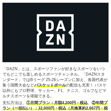
「DAZN」とは、スポーツファンが好きなスポーツをいつ
でもどこでも楽しめるスポーツチャンネル。「DAZNスタ
ンダード」ではBリーグ 25-26シーズンに加え、各国代表が
集う国際大会など
バスケットボール
の配信も充実！ バスケ
以外にもプロ野球、サッカー、F1、テニス、ゴルフなどマ
ルチスポーツを堪能できる。
支払方法は、
①月間プラン：月額4,200円・税込
、
②年間プ
ラン（一括払い）：32,000円・税込（月換算約2,667円・税