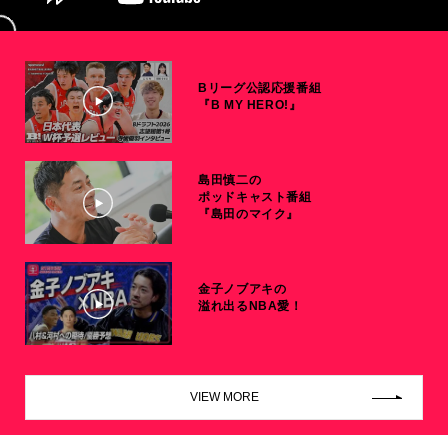
Bリーグ公認応援番組
『B MY HERO!』
島田慎二の
ポッドキャスト番組
『島田のマイク』
金子ノブアキの
溢れ出るNBA愛！
VIEW MORE