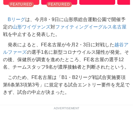
Bリーグ
は、今月8・9日に山形県総合運動公園で開催予
定の
山形ワイヴァンズ
対
ファイティングイーグルス名古屋
戦を中止すると発表した。
発表によると、FE名古屋が今月2・3日に対戦した
越谷ア
ルファーズ
の選手1名に新型コロナウイルス陽性が発覚。そ
の後、保健所が調査を進めたところ、FE名古屋の選手12
名、チームスタッフ9名が濃厚接触者と判断されたという。
このため、FE名古屋は「B1・B2リーグ戦試合実施要項
第6条第3項第3号」に規定する試合エントリー要件を充足で
きず、試合の中止が決まった。
ADVERTISEMENT