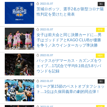
2022.01.07
B1
茨城ロボッツ、選手2名が新型コロナ陽
性判定を受けたと発表
2022.01.07
中学
女子は前大会と同じ決勝カードに…男
子はゴッドドアとKAGO CLUBが優勝
を争う／Jr.ウインターカップ準決勝
2022.01.07
NBA
バックスがデマーカス・カズンズをウ
ェイブ…17試合で平均9.1得点5.8リバ
ウンドを記録
2022.01.07
B1
Bリーグ第15節のベストオブタフショッ
ト…1位は久保田義章の劇的同点弾！
2022.01.07