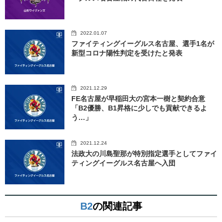
2022.01.07
ファイティングイーグルス名古屋、選手1名が
新型コロナ陽性判定を受けたと発表
2021.12.29
FE名古屋が早稲田大の宮本一樹と契約合意
「B2優勝、B1昇格に少しでも貢献できるよ
う…」
2021.12.24
法政大の川島聖那が特別指定選手としてファイ
ティングイーグルス名古屋へ入団
B2
の関連記事