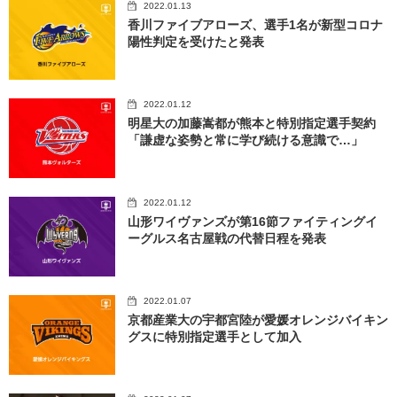
2022.01.13
香川ファイブアローズ、選手1名が新型コロナ
陽性判定を受けたと発表
2022.01.12
明星大の加藤嵩都が熊本と特別指定選手契約
「謙虚な姿勢と常に学び続ける意識で…」
2022.01.12
山形ワイヴァンズが第16節ファイティングイ
ーグルス名古屋戦の代替日程を発表
2022.01.07
京都産業大の宇都宮陸が愛媛オレンジバイキン
グスに特別指定選手として加入