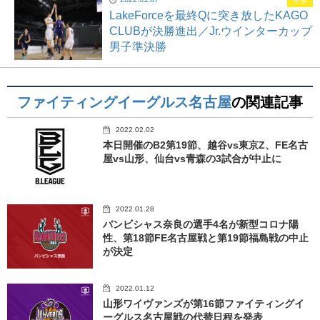
中学
LakeForceを最終Qに突き放したKAGO
CLUBが決勝進出／Jr.ウインターカップ
男子準決勝
ファイティングイーグルス名古屋
の関連記事
2022.02.02
本日開催のB2第19節、越谷vs東京Z、FE名古
屋vs山形、仙台vs青森の3試合が中止に
2022.01.28
バンビシャス奈良の選手4名が新型コロナ陽
性、第18節FE名古屋戦と第19節福島戦の中止
が決定
2022.01.12
山形ワイヴァンズが第16節ファイティングイ
ーグルス名古屋戦の代替日程を発表