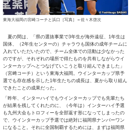
東海大福岡の宮崎コーチと浜口［写真］＝佐々木啓次
夏の間は、「県の選抜事業で3年生が海外遠征、1年生は
国体、（2年生センターの）チャラウも国体の成年チームに
入れていただいたので、チーム全体での活動は少なかった
のですが、それぞれの場所で得たものを共有しながらウイ
ンターカップへとつなげていこうと取り組んできました」
（宮﨑コーチ）という東海大福岡。ウインターカップ県予
選でも存在感を示した1年生たちの成長は、夏から取り組ん
できたことの成果だった。
「昨年、インターハイでもウインターカップでも先輩たち
が結果を残してくれたのに、（今年は）インターハイ予選
も九州大会もトロフィーを全部返す形になってしまったの
で、ウインターカップ予選では絶対に福岡県ナンバーワン
になること。それに全国制覇するためには、まずは福岡県