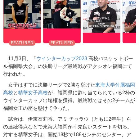
11月3日、「
ウインターカップ2023
高校バスケットボー
ル福岡県大会」の決勝リーグ最終戦がアクシオン福岡にて
行われた。
女子はすでに決勝リーグで2勝を挙げた
東海大学付属福岡
高校
と
精華女子高校
が、福岡県に割り当てられている2枠の
ウインターカップ出場権を獲得。最終戦ではその2チームが
福岡女王の座を懸けて争った。
試合は、伊東友莉香、アミ チャラウ（ともに2年生）ら
の連続得点などで東海大福岡が幸先良いスタートを切る。
対する精華女子は、開始18秒で188センチのセンター、ア