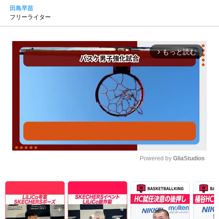
田島早苗
フリーライター
もっと読む
arrow_forward_ios
Powered by 
GliaStudios
Unmute