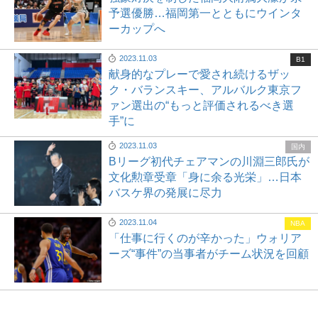
予選優勝…福岡第一とともにウインタ
ーカップへ
2023.11.03
B1
献身的なプレーで愛され続けるザッ
ク・バランスキー、アルバルク東京フ
ァン選出の“もっと評価されるべき選
手”に
2023.11.03
国内
Bリーグ初代チェアマンの川淵三郎氏が
文化勲章受章「身に余る光栄」…日本
バスケ界の発展に尽力
2023.11.04
NBA
「仕事に行くのが辛かった」ウォリア
ーズ“事件”の当事者がチーム状況を回顧