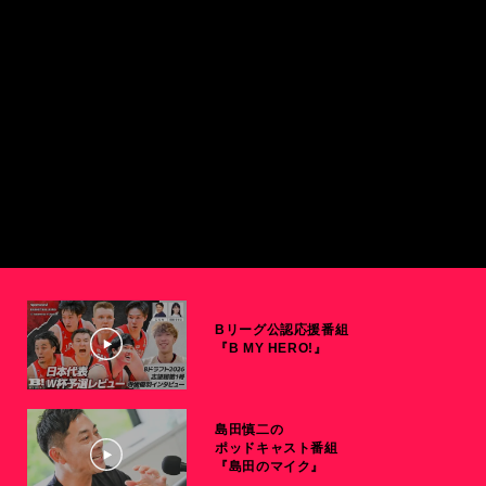
Bリーグ公認応援番組
『B MY HERO!』
島田慎二の
ポッドキャスト番組
『島田のマイク』