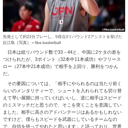
先発として約22分プレーし、5得点3リバウンド2アシストを挙げた
比江島［写真］＝fiba.basketball
日本は総リバウンド数で33－44と、中国に2ケタの差を
つけられたが、3ポイント（32本中11本成功）やフリース
ロー（27本中21本成功）で相手を上回り、勝利をつかん
だ。
その要因については、「相手にやられるのは当たり前く
らいのメンタリティーで、シュートを入れられても切り替
えて早い展開に持っていけばいいし、逆に相手はスピード
のミスマッチだと思うので、そこを突くことを意識してい
ました。相手に高さのアドバンテージはあるかもしれない
ですけど、僕らもスピードを武器にしているチームなの
で、自信を持ってやれたと思います」と語っており、世界