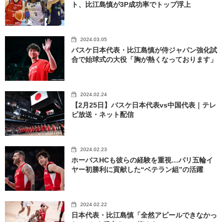
ト、比江島慎が3P成功率でトップ浮上
2024.03.05
バスケ日本代表・比江島慎が侍ジャパン強化試
合で始球式の大役「胸が熱くなっております」
2024.02.24
【2月25日】バスケ日本代表vs中国代表｜テレ
ビ放送・ネット配信
2024.02.23
ホーバスHCも彼らの経験を重視…パリ五輪イ
ヤー初勝利に貢献した“ベテラン組”の活躍
2024.02.22
日本代表・比江島慎「全然アピールできなかっ