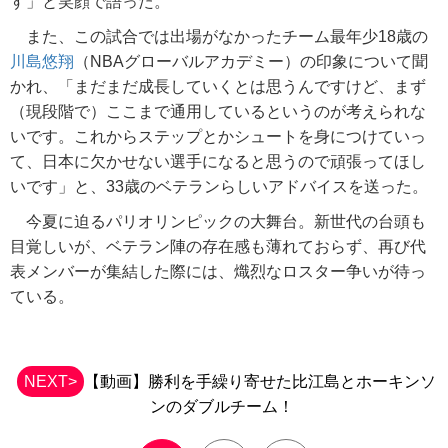
す」と笑顔で語った。
また、この試合では出場がなかったチーム最年少18歳の
川島悠翔
（NBAグローバルアカデミー）の印象について聞
かれ、「まだまだ成長していくとは思うんですけど、まず
（現段階で）ここまで通用しているというのが考えられな
いです。これからステップとかシュートを身につけていっ
て、日本に欠かせない選手になると思うので頑張ってほし
いです」と、33歳のベテランらしいアドバイスを送った。
今夏に迫るパリオリンピックの大舞台。新世代の台頭も
目覚しいが、ベテラン陣の存在感も薄れておらず、再び代
表メンバーが集結した際には、熾烈なロスター争いが待っ
ている。
NEXT>
【動画】勝利を手繰り寄せた比江島とホーキンソ
ンのダブルチーム！