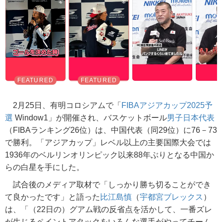
2月25日、有明コロシアムで「
FIBAアジアカップ2025予
選
Window1」が開催され、バスケットボール
男子日本代表
（FIBAランキング26位）は、中国代表（同29位）に76－73
で勝利。「アジアカップ」レベル以上の主要国際大会では
1936年のベルリンオリンピック以来88年ぶりとなる中国か
らの白星を手にした。
試合後のメディア取材で「しっかり勝ち切ることができ
て良かったです」と語った
比江島慎
（
宇都宮ブレックス
）
は、「（22日の）グアム戦の反省点を活かして、一番ズレ
が生じるペイントアタックをいろんな選手がやってチーム