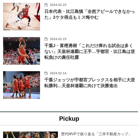
2024.02.22
日本代表・比江島慎「全然アピールできなかっ
た」2ケタ得点もミス悔やむ
2024.02.15
千葉J・富樫勇樹「これだけ痺れる試合は多く
ない」天皇杯連覇に王手…宇都宮・比江島は逆
転負けの責任吐露
2024.02.14
千葉ジェッツが宇都宮ブレックスを相手に大逆
転勝利…天皇杯連覇に向けて決勝進出
Pickup
歴代MVPで振り返る「三井不動産カップ」