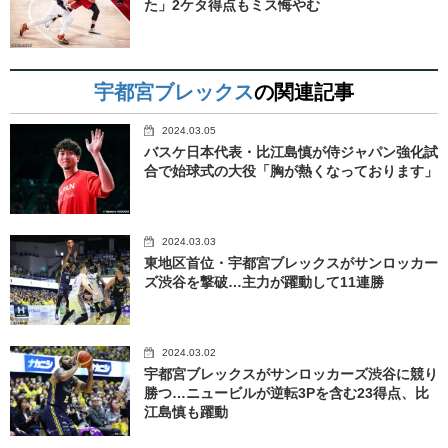
た」2ケタ得点もミス悔やむ
宇都宮ブレックス
の関連記事
2024.03.05
バスケ日本代表・比江島慎が侍ジャパン強化試
合で始球式の大役「胸が熱くなっております」
2024.03.03
東地区首位・宇都宮ブレックスがサンロッカー
ズ渋谷を撃破…主力が躍動して11連勝
2024.03.02
宇都宮ブレックスがサンロッカーズ渋谷に競り
勝つ…ニュービルが逆転3Pを含む23得点、比
江島慎も躍動