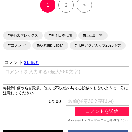
1
2
>
#宇都宮ブレックス
#男子日本代表
#比江島 慎
#“コメント”
#Akatsuki Japan
#FIBAアジアカップ2025予選