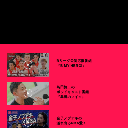
Bリーグ公認応援番組
『B MY HERO!』
島田慎二の
ポッドキャスト番組
『島田のマイク』
金子ノブアキの
溢れ出るNBA愛！