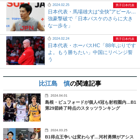
2024.02.25
男子日本代表
日本代表・馬場雄大は“全快”アピール…
強豪撃破で「日本バスケのさらに大き
な一歩を」
2024.02.24
男子日本代表
日本代表・ホーバスHC「88年ぶりです
よ。もう勝ちたい」中国にリベンジ誓
う
比江島 慎
の関連記事
2024.04.01
島根・ビュフォードが個人4冠も射程圏内…B1
第29節終了時点のスタッツランキング
2024.03.25
B1得点王争いは変わらず…河村勇輝がアシス