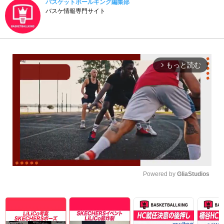
バスケットボールキング編集部
バスケ情報専門サイト
もっと読む
arrow_forward_ios
Powered by 
GliaStudios
Unmute