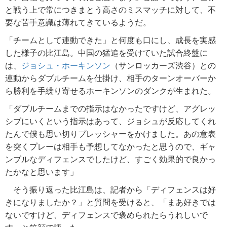
と戦う上で常につきまとう高さのミスマッチに対して、不
要な苦手意識は薄れてきているようだ。
「チームとして連動できた」と何度も口にし、成長を実感
した様子の比江島。中国の猛追を受けていた試合終盤に
は、
ジョシュ・ホーキンソン
（サンロッカーズ渋谷）との
連動からダブルチームを仕掛け、相手のターンオーバーか
ら勝利を手繰り寄せるホーキンソンのダンクが生まれた。
「ダブルチームまでの指示はなかったですけど、アグレッ
シブにいくという指示はあって、ジョシュが反応してくれ
たんで僕も思い切りプレッシャーをかけました。あの意表
を突くプレーは相手も予想してなかったと思うので、ギャ
ンブルなディフェンスでしたけど、すごく効果的で良かっ
たかなと思います」
そう振り返った比江島は、記者から「ディフェンスは好
きになりましたか？」と質問を受けると、「まあ好きでは
ないですけど、ディフェンスで褒められたらうれしいで