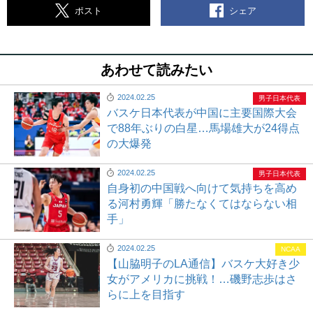
シェア
ポスト
あわせて読みたい
2024.02.25
男子日本代表
バスケ日本代表が中国に主要国際大会
で88年ぶりの白星…馬場雄大が24得点
の大爆発
2024.02.25
男子日本代表
自身初の中国戦へ向けて気持ちを高め
る河村勇輝「勝たなくてはならない相
手」
2024.02.25
NCAA
【山脇明子のLA通信】バスケ大好き少
女がアメリカに挑戦！…磯野志歩はさ
らに上を目指す