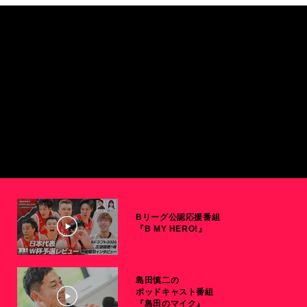
Bリーグ公認応援番組
『B MY HERO!』
島田慎二の
ポッドキャスト番組
『島田のマイク』