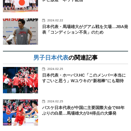
2024.02.22
日本代表・馬場雄大がグアム戦を欠場…JBA発
表「コンディション不良」のため
男子日本代表
の関連記事
2024.02.25
日本代表・ホーバスHC「このメンバー本当に
すごいと思う」Wユウキの“新相棒”にも期待
2024.02.25
バスケ日本代表が中国に主要国際大会で88年
ぶりの白星…馬場雄大が24得点の大爆発