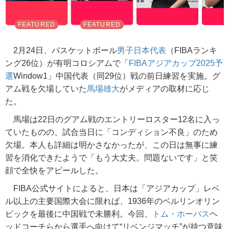
2月24日、バスケットボール
男子日本代表
（FIBAランキ
ング26位）が有明コロシアムで「
FIBAアジアカップ2025予
選
Window1」中国代表（同29位）戦の前日練習を実施。グ
アム戦を欠場していた
馬場雄大
がメディアの取材に応じ
た。
馬場は22日のグアム戦のエントリーロスター12名に入っ
ていたものの、試合当日に「コンディション不良」のため
欠場。本人も詳細は明かさなかったが、この日は無事に練
習を消化できたようで「もう大丈夫。問題ないです」と笑
顔で全快をアピールした。
FIBA公式サイトによると、日本は「アジアカップ」レベ
ル以上の主要国際大会に限れば、1936年のベルリンオリン
ピックを最後に中国戦で未勝利。今回、
トム・ホーバス
ヘ
ッドコーチらから選手へ向けて“リベンジマッチ”が持つ意味