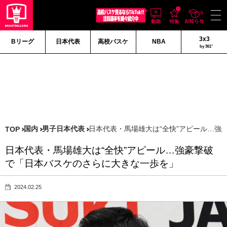
3x3
Bリーグ
日本代表
高校バスケ
NBA
by 361°
国内
男子日本代表
日本代表・馬場雄大は“全快”アピール…強
TOP
日本代表・馬場雄大は“全快”アピール…強豪撃破
で「日本バスケのさらに大きな一歩を」
2024.02.25