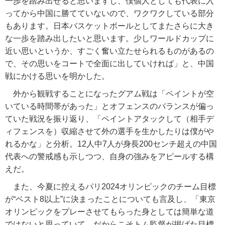
一歩を踏み出せると思いますし、僕個人としても代表に入
ってから中国に勝てていないので、ワクワクしている部分
もあります。日本バスケットボールとしてまたさらに大き
な一歩を踏み出したいと思います。少しワールドカップに
近い思いというか、すごく奮い立たせられるものがあるの
で、その思いをコートで全面に出していければ」と、中国
戦にかける思いを明かした。
外から観戦することになったグアム戦は「ペイントが空
いている時間帯があった」とオフェンスのバランスが偏っ
ていた戦況を振り返り、「ペイントアタックして（相手デ
ィフェンスを）収縮させて外の選手を生かしたりは僕がや
れるかな」と分析。12人中7人が身長200センチ超えの中国
代表への警戒感も示しつつ、自身の強みをアピールする構
えだ。
また、今夏に控えるパリ2024オリンピックのチーム目標
が“ベスト8以上”に決まったことについても言及し、「東京
オリンピックをプレーさせてもらった身としては簡単な道
ではないと思っていて、だからこそトム監督が掲げた目標