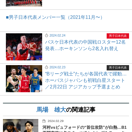
■男子日本代表メンバー一覧（2021年11月〜）
2024.02.24
男子日本代表
バスケ日本代表の中国戦ロスター12名
発表…ホーキンソンら2名入れ替え
2024.02.23
男子日本代表
“Bリーグ戦士”たちが各国代表で躍動…
ホーバスジャパンも初戦白星スタート
／2月22日 アジアカップ予選まとめ
馬場 雄大
の関連記事
2024.02.29
河村vsビュフォードの“首位攻防”が白熱…B1