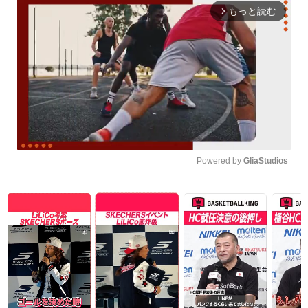
もっと読む
arrow_forward_ios
Powered by 
GliaStudios
Unmute