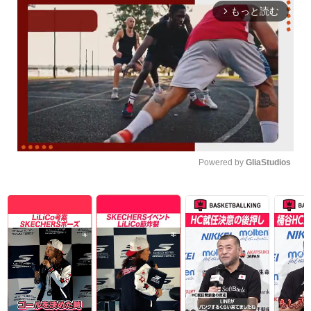
もっと読む
arrow_forward_ios
Powered by 
GliaStudios
Unmute