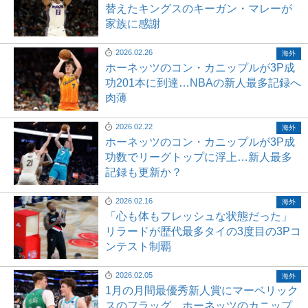
替えたキングスのキーガン・マレーが
家族に感謝
2026.02.26
海外
ホーネッツのコン・カニップルが3P成
功201本に到達…NBAの新人最多記録へ
肉薄
2026.02.22
海外
ホーネッツのコン・カニップルが3P成
功数でリーグトップに浮上…新人最多
記録も更新か？
2026.02.16
海外
「心も体もフレッシュな状態だった」
リラードが歴代最多タイの3度目の3Pコ
ンテスト制覇
2026.02.05
海外
1月の月間最優秀新人賞にマーベリック
スのフラッグ、ホーネッツのカニップ