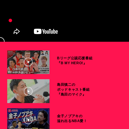
Bリーグ公認応援番組
『B MY HERO!』
島田慎二の
ポッドキャスト番組
『島田のマイク』
金子ノブアキの
溢れ出るNBA愛！