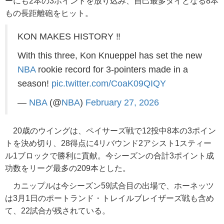
ーにも2本の3ポイントを放り込み、自己最多タイとなる8本
もの長距離砲をヒット。
KON MAKES HISTORY ‼️
With this three, Kon Knueppel has set the new
NBA
rookie record for 3-pointers made in a
season!
pic.twitter.com/CoaK09QIQY
—
NBA
(@
NBA
)
February 27, 2026
20歳のウイングは、ペイサーズ戦で12投中8本の3ポイン
トを決め切り、28得点に4リバウンド2アシスト1スティー
ル1ブロックで勝利に貢献。今シーズンの合計3ポイント成
功数をリーグ最多の209本とした。
カニップルは今シーズン59試合目の出場で、ホーネッツ
は3月1日のポートランド・トレイルブレイザーズ戦も含め
て、22試合が残されている。