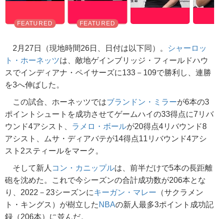
2月27日（現地時間26日、日付は以下同）。
シャーロッ
ト・ホーネッツ
は、敵地ゲインブリッジ・フィールドハウ
スでインディアナ・ペイサーズに133－109で勝利し、連勝
を3へ伸ばした。
この試合、ホーネッツでは
ブランドン・ミラー
が6本の3
ポイントシュートを成功させてゲームハイの33得点に7リバ
ウンド4アシスト、
ラメロ・ボール
が20得点4リバウンド8
アシスト、ムサ・ディアバテが14得点11リバウンド4アシ
スト2スティールをマーク。
そして新人
コン・カニップル
は、前半だけで5本の長距離
砲を沈めた。これで今シーズンの合計成功数が206本とな
り、2022－23シーズンに
キーガン・マレー
（サクラメン
ト・キングス）が樹立した
NBA
の新人最多3ポイント成功記
録（206本）に並んだ。