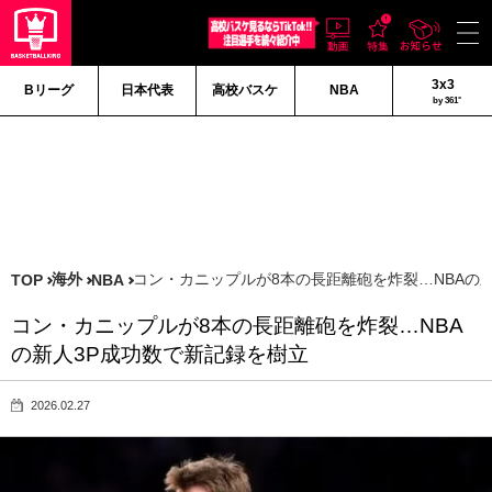
3x3
Bリーグ
日本代表
高校バスケ
NBA
by 361°
海外
コン・カニップルが8本の長距離砲を炸裂…NBAの
TOP
NBA
コン・カニップルが8本の長距離砲を炸裂…NBA
の新人3P成功数で新記録を樹立
2026.02.27