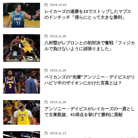
2019.12.02
レイカーズの連勝を10でストップしたマブス
のドンチッチ「僕らにとって大きな勝利」
2019.11.30
八村塁がレブロンとの初対決で奮戦「フィジカ
ルで負けないように頑張りました」
2019.11.29
ペリカンズの“先輩”アンソニー・デイビスがリ
ハビリ中のザイオンにかけた言葉とは？
2019.11.28
アンソニー・デイビスがレイカーズの一員とし
て古巣凱旋、41得点を挙げて勝利に貢献
2019.11.13