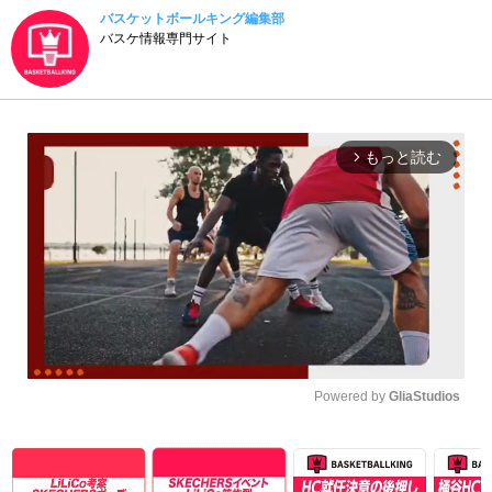
バスケットボールキング編集部
バスケ情報専門サイト
もっと読む
arrow_forward_ios
Powered by 
GliaStudios
Unmute