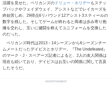
活躍を見せた。ペリカンズの
ドリュー・ホリデー
もステッ
プバックやフェイダウェイ、アシストなどでレイカーズを
終始苦しめ、29得点6リバウンド12アシスト3スティールの
数字を残した。そしてゲームが終わると両者は歩み寄り抱
擁を交わし、互いに健闘を称えてユニフォームを交換した
のだった。
ペリカンズ時代は2013－14シーズンから6シーズンチー
ムメートだったデイビスとホリデー。『The Undefeated』
のマーク・J・スペアーズ記者によると、2人の友人関係は
現在も続いており、デイビスはお互いの関係に関して言及
したそうだ。
ADVERTISEMENT