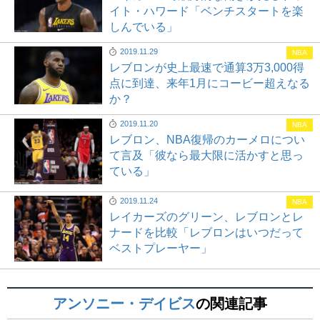
イト・ハワード「ベンチスタートを楽
しんでいる」
2019.11.29
NBA
レブロンが史上最速で通算3万3,000得
点に到達、来年1月にコービー超えなる
か？
2019.11.20
NBA
レブロン、NBA復帰のカーメロについ
て言及「彼なら最大限に活かすと思っ
ている」
2019.11.24
NBA
レイカーズのグリーン、レブロンとレ
ナードを比較「レブロンはいつだって
ベストプレーヤー」
アンソニー・デイビス
の関連記事