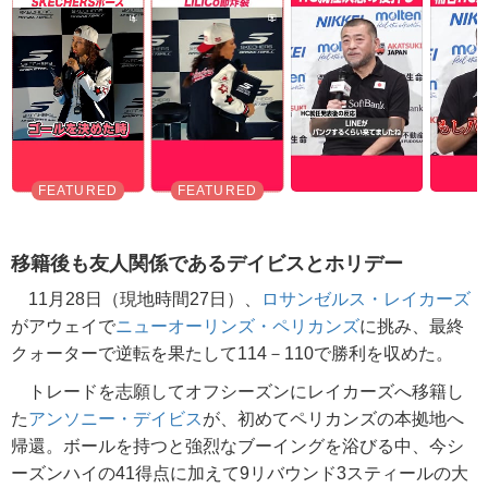
移籍後も友人関係であるデイビスとホリデー
11月28日（現地時間27日）、
ロサンゼルス・レイカーズ
がアウェイで
ニューオーリンズ・ペリカンズ
に挑み、最終
クォーターで逆転を果たして114－110で勝利を収めた。
トレードを志願してオフシーズンにレイカーズへ移籍し
た
アンソニー・デイビス
が、初めてペリカンズの本拠地へ
帰還。ボールを持つと強烈なブーイングを浴びる中、今シ
ーズンハイの41得点に加えて9リバウンド3スティールの大