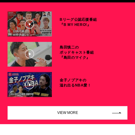
Bリーグ公認応援番組
『B MY HERO!』
島田慎二の
ポッドキャスト番組
『島田のマイク』
金子ノブアキの
溢れ出るNBA愛！
VIEW MORE