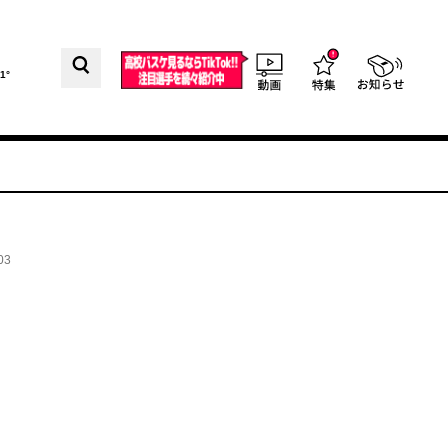
1°
03