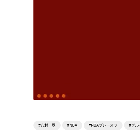
#八村 塁
#NBA
#NBAプレーオフ
#ブル