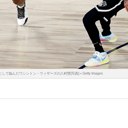
て臨んだワシントン・ウィザーズの八村塁[写真]＝Getty Images