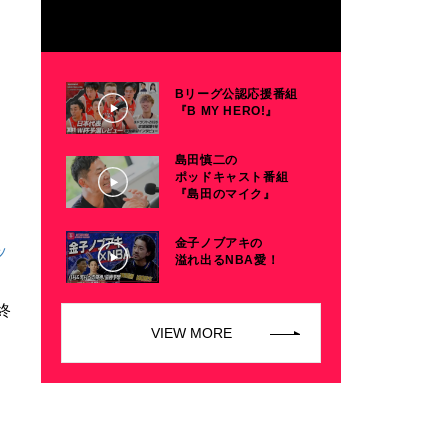
Bリーグ公認応援番組
『B MY HERO!』
島田慎二の
ポッドキャスト番組
『島田のマイク』
金子ノブアキの
ッ
溢れ出るNBA愛！
終
VIEW MORE