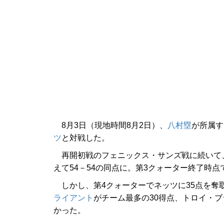
8月3日（現地時間8月2日）、
八村塁
が所属す
ツ
と対戦した。
再開初戦のフェニックス・サンズ戦に続いて
えて54－54の同点に。第3クォーター終了時点
しかし、第4クォーターでネッツに35点を奪取
ライアント
がチーム最多の30得点、トロイ・ブ
かった。