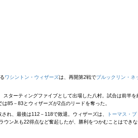
る
ワシントン・ウィザーズ
は、再開第2戦で
ブルックリン・ネ
、スターティングファイブとして出場した八村。試合は前半を
では85－83とウィザーズが2点のリードを奪った。
され、最後は112－118で敗退。ウィザーズは、
トーマス・ブ
ラウンJr.も22得点など奮起したが、勝利をつかむことはできな