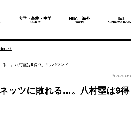
大学・高校・中学
NBA・海外
3x3
E
Student
World
supported by 36
terで！
れる…。八村塁は9得点、4リバウンド
2020.08.
ネッツに敗れる…。八村塁は9得