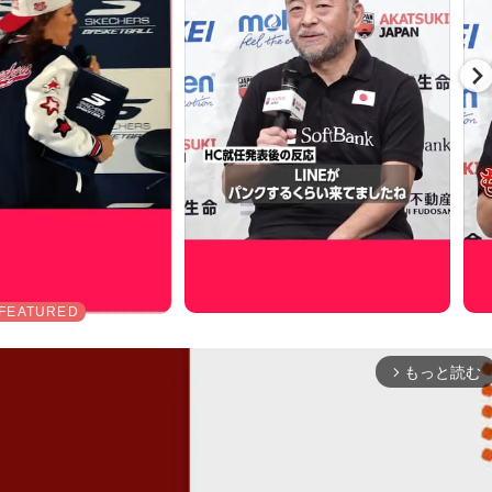
もっと読む
arrow_forward_ios