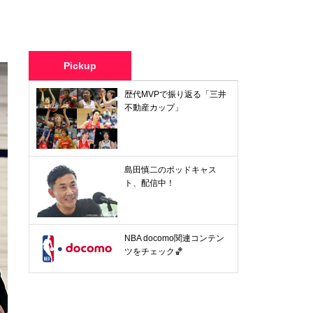
Pickup
歴代MVPで振り返る「三井
不動産カップ」
島田慎二のポッドキャス
ト、配信中！
NBA docomo関連コンテン
ツをチェック🏀