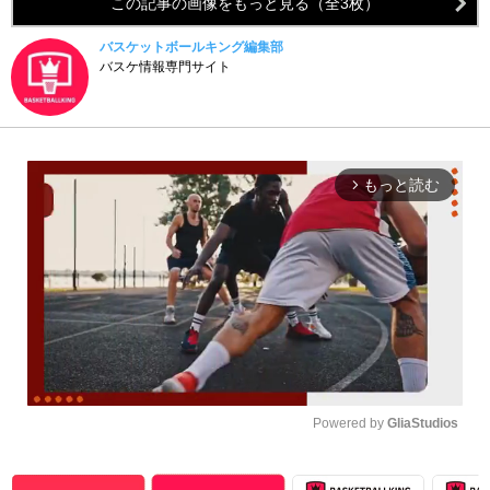
この記事の画像をもっと見る（全3枚）
バスケットボールキング編集部
バスケ情報専門サイト
もっと読む
arrow_forward_ios
Powered by 
GliaStudios
Unmute