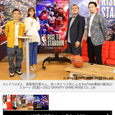
カミナリの2人、貴島明日香さん、佐々木クリス氏によるYouTube番組の配信が
スタート [写真]＝2022 GRAVITY GAME ARISE Co., Ltd.