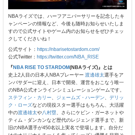
NBAライズでは、ハーフアニバーサリーを記念したキ
ャンペーンの情報など、今後も随時お知らせいたしま
すので公式サイトやゲーム内のお知らせをぜひチェッ
クしてくださいね！
公式サイト：
https://nbarisetostardom.com/
公式Twitter：
https://twitter.com/NBA_RISE
『
NBA RISE TO STARDOM
(NBAライズ)』とは
史上2人目の日本人NBAプレーヤー
渡邊雄太
選手をア
ンバサダーに迎え、日本で開発、運営をおこなう唯一
のNBA公式オンラインシミュレーションゲームです。
ステフィン・カリー
、
ジェームズ・ハーデン
、
デリッ
ク・ローズ
などの現役スター選手はもちろん、大活躍
中の
渡邊雄太
や
八村塁
、さらにケビン・ガーネットや
ティム・ダンカンなど歴代のレジェンド選手まで、新
旧のNBA選手が450名以上実名で登場します。自分だ