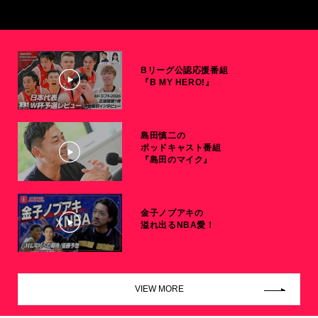
Bリーグ公認応援番組
『B MY HERO!』
島田慎二の
ポッドキャスト番組
『島田のマイク』
金子ノブアキの
溢れ出るNBA愛！
VIEW MORE