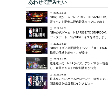
あわせて読みたい
2022.04.08
NBA公式ゲーム『NBA RISE TO STARDO
定イベント開催…歴代最強タッグに挑め！
2022.04.01
NBA公式ゲーム「NBA RISE TO STARDO
アップデート…“新”NBAライズを体感しよう
2022.03.10
NBAライズに期間限定イベント「THE IRON 
鉄壁の牙城を崩せ－」が登場！
2022.01.25
渡邊雄太の「NBAライズ」アンバサダー就
し、豪華キャストの特別番組が決定
2021.09.28
日本発のNBAゲームがローンチ…細部まで
開発秘話を担当者にインタビュー