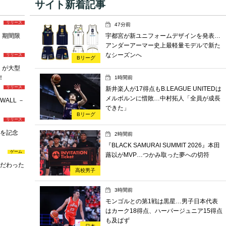
サイト新着記事
リリース
47分前
M』期間限
宇都宮が新ユニフォームデザインを発表…
アンダーアーマー史上最軽量モデルで新た
なシーズンへ
リリース
Bリーグ
M」が大型
！
1時間前
リリース
新井楽人が17得点もB.LEAGUE UNITEDは
メルボルンに惜敗…中村拓人「全員が成長
WALL －
できた」
Bリーグ
リリース
任を記念
2時間前
『BLACK SAMURAI SUMMIT 2026』本田
ゲーム
蕗以がMVP…つかみ取った夢への切符
こだわった
高校男子
3時間前
モンゴルとの第1戦は黒星…男子日本代表
はカーク18得点、ハーパージュニア15得点
も及ばず