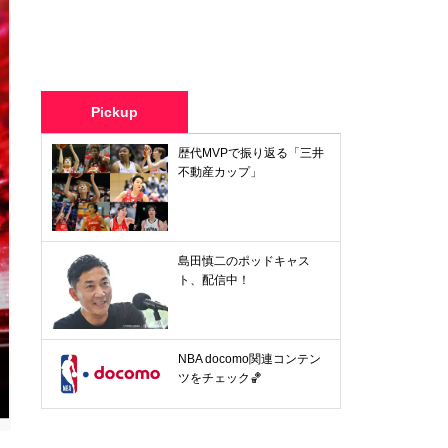
Pickup
歴代MVPで振り返る「三井
不動産カップ」
島田慎二のポッドキャス
ト、配信中！
NBA docomo関連コンテン
ツをチェック🏀