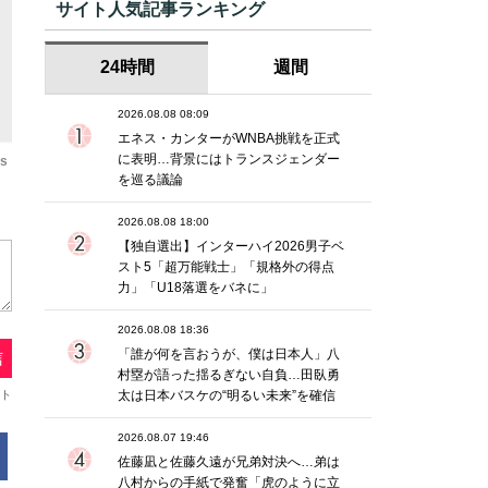
サイト人気記事ランキング
24時間
週間
2026.08.08 08:09
エネス・カンターがWNBA挑戦を正式
に表明…背景にはトランスジェンダー
os
を巡る議論
2026.08.08 18:00
【独自選出】インターハイ2026男子ベ
スト5「超万能戦士」「規格外の得点
力」「U18落選をバネに」
2026.08.08 18:36
「誰が何を言おうが、僕は日本人」八
村塁が語った揺るぎない自負…田臥勇
太は日本バスケの“明るい未来”を確信
2026.08.07 19:46
佐藤凪と佐藤久遠が兄弟対決へ…弟は
八村からの手紙で発奮「虎のように立