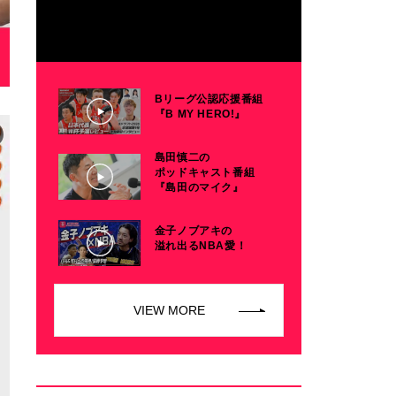
Bリーグ公認応援番組
『B MY HERO!』
島田慎二の
ポッドキャスト番組
『島田のマイク』
金子ノブアキの
溢れ出るNBA愛！
VIEW MORE