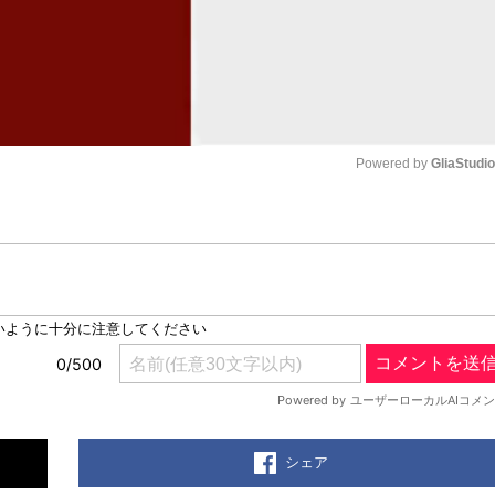
Powered by 
GliaStudi
Mute
シェア