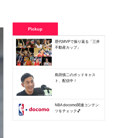
Pickup
歴代MVPで振り返る「三井
不動産カップ」
島田慎二のポッドキャス
ト、配信中！
NBA docomo関連コンテン
ツをチェック🏀