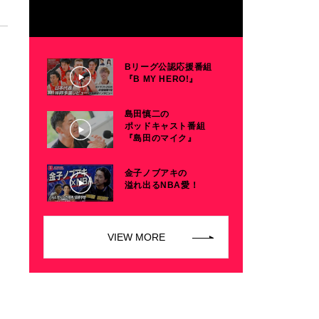
Bリーグ公認応援番組
『B MY HERO!』
島田慎二の
ポッドキャスト番組
『島田のマイク』
金子ノブアキの
溢れ出るNBA愛！
VIEW MORE