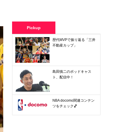
Pickup
歴代MVPで振り返る「三井
不動産カップ」
島田慎二のポッドキャス
ト、配信中！
NBA docomo関連コンテン
ツをチェック🏀