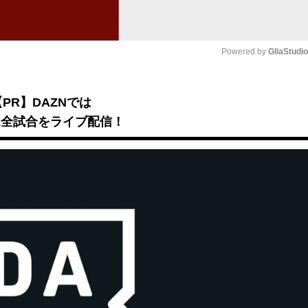
Powered by 
GliaStudi
Mute
【PR】DAZNでは
B2全試合をライブ配信！