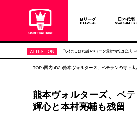
Bリーグ
日本代表
B.LEAGUE
AKATSUKI FIV
ATTENTION
取材のこぼれ話やBリーグ最新情報は公式Twit
国内
熊本ヴォルターズ、ベテランの寺下太
TOP
B2
熊本ヴォルターズ、ベテ
輝心と本村亮輔も残留