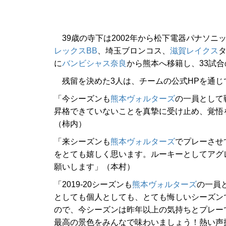
39歳の寺下は2002年から松下電器パナソニ
レックスBB
、埼玉ブロンコス、
滋賀レイクス
タ
に
バンビシャス奈良
から熊本へ移籍し、33試合
残留を決めた3人は、チームの公式HPを通じ
「今シーズンも
熊本ヴォルターズ
の一員として
昇格できていないことを真摯に受け止め、覚悟
（柿内）
「来シーズンも
熊本ヴォルターズ
でプレーさせ
をとても嬉しく思います。ルーキーとしてアグ
願いします」（本村）
「2019-20シーズンも
熊本ヴォルターズ
の一員
としても個人としても、とても悔しいシーズン
ので、今シーズンは昨年以上の気持ちとプレー
最高の景色をみんなで味わいましょう！熱い声