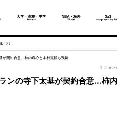
大学・高校・中学
NBA・海外
3x3
E
Student
World
supported by 36
terで！
基が契約合意…柿内輝心と本村亮輔も残留
2019.06.
ランの寺下太基が契約合意…柿