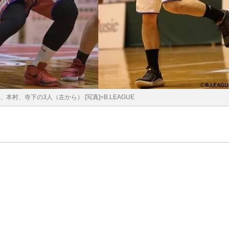
村、寺下の3人（左から） [写真]=B.LEAGUE