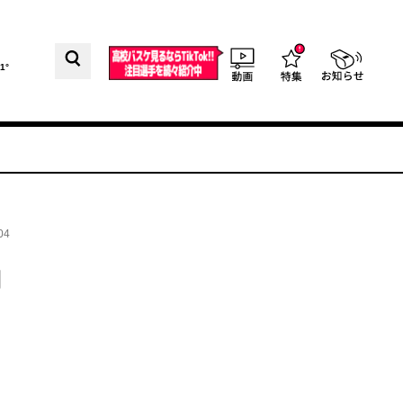
1°
04
内