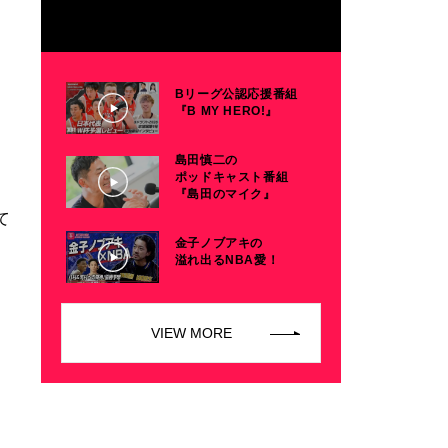
Bリーグ公認応援番組
『B MY HERO!』
島田慎二の
ポッドキャスト番組
『島田のマイク』
て
金子ノブアキの
溢れ出るNBA愛！
VIEW MORE