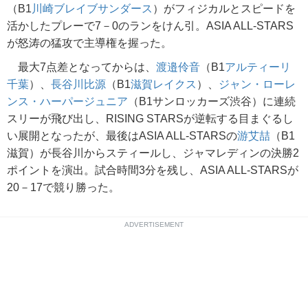
（B1
川崎ブレイブサンダース
）がフィジカルとスピードを
活かしたプレーで7－0のランをけん引。ASIA ALL-STARS
が怒涛の猛攻で主導権を握った。
最大7点差となってからは、
渡邉伶音
（B1
アルティーリ
千葉
）、
長谷川比源
（B1
滋賀レイクス
）、
ジャン・ローレ
ンス・ハーパージュニア
（B1サンロッカーズ渋谷）に連続
スリーが飛び出し、RISING STARSが逆転する目まぐるし
い展開となったが、最後はASIA ALL-STARSの
游艾喆
（B1
滋賀）が長谷川からスティールし、ジャマレディンの決勝2
ポイントを演出。試合時間3分を残し、ASIA ALL-STARSが
20－17で競り勝った。
ADVERTISEMENT