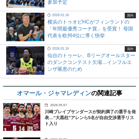
参加予定
2026.01.16
国内
横浜のトゥオビHCがフィンランドの
「年間最優秀コーチ賞」を受賞！ 母国
代表を欧州4位に導く快挙
2026.01.16
国内
仙台のトゥーレ、Bリーグオールスター
のダンクコンテスト欠場…インフルエ
ンザ罹患のため
オマール・ジャマレディン
の関連記事
2026.05.07
川崎ブレイブサンダースが契約満了の選手を発
表…“大黒柱”アレンら5名が自由交渉選手リス
ト入り