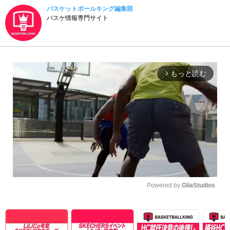
バスケットボールキング編集部
バスケ情報専門サイト
もっと読む
arrow_forward_ios
Powered by 
GliaStudios
Unmute