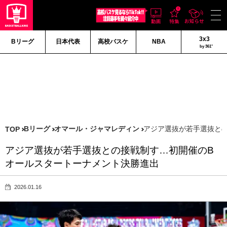
3x3
Bリーグ
日本代表
高校バスケ
NBA
by 361°
Bリーグ
オマール・ジャマレディン
アジア選抜が若手選抜と
TOP
アジア選抜が若手選抜との接戦制す…初開催のB
オールスタートーナメント決勝進出
2026.01.16