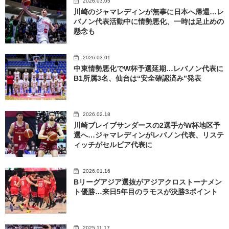
2026.03.05
川崎のジャマレディンが無事に日本へ帰還…レ
バノン代表活動中に情勢悪化、一時は足止めの
懸念も
2026.03.01
中東情勢悪化でW杯予選延期…レバノン代表に
B1所属3名、仙台は“安全確認済み”発表
2026.02.18
川崎ブレイブサンダースの2選手がW杯地区予
選へ…ジャマレディンがレバノン代表、リステ
ィッチがセルビア代表に
2026.01.16
Bリーグアジア選抜がアジアクロストーナメン
ト優勝…来日5年目のラモスが決勝3ポイント
2025.11.17