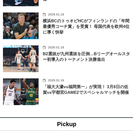
2026.01.16
横浜BCのトゥオビHCがフィンランドの「年間
最優秀コーチ賞」を受賞！ 母国代表を欧州4位
に導く快挙
2026.01.16
B2選抜が九州選抜を圧倒…Bリーグオールスタ
ー初導入のトーナメント決勝進出
2026.01.16
「福大大濠vs福岡第一」が実現！ 3月8日の佐
賀vs宇都宮GAME2でスペシャルマッチを開催
Pickup