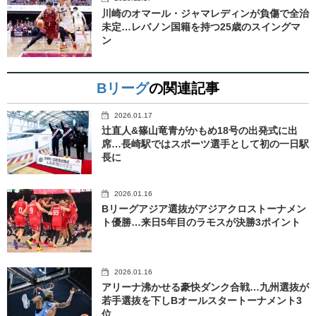
川崎のオマール・ジャマレディンが負傷で全治
未定…レバノン国籍を持つ25歳のスイングマ
ン
Bリーグ
の関連記事
2026.01.17
辻直人&篠山竜青がかもめ18号の出発式に出
席…長崎駅ではスポーツ選手として初の一日駅
長に
2026.01.16
Bリーグアジア選抜がアジアクロストーナメン
ト優勝…来日5年目のラモスが決勝3ポイント
2026.01.16
アリーナ沸かせる豪快ダンク合戦…九州選抜が
若手選抜を下しBオールスタートーナメント3
位