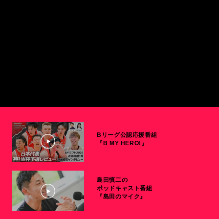
Bリーグ公認応援番組
『B MY HERO!』
島田慎二の
ポッドキャスト番組
『島田のマイク』