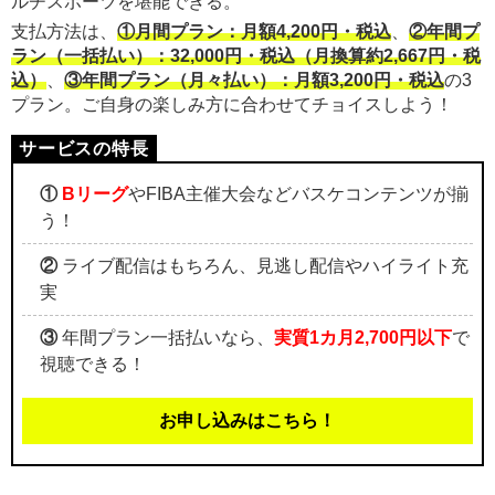
ルチスポーツを堪能できる。
支払方法は、
①月間プラン：月額4,200円・税込
、
②年間プ
ラン（一括払い）：32,000円・税込（月換算約2,667円・税
込）
、
③年間プラン（月々払い）：月額3,200円・税込
の3
プラン。ご自身の楽しみ方に合わせてチョイスしよう！
①
Bリーグ
やFIBA主催大会などバスケコンテンツが揃
う！
②
ライブ配信はもちろん、見逃し配信やハイライト充
実
③
年間プラン一括払いなら、
実質1カ月2,700円以下
で
視聴できる！
お申し込みはこちら！