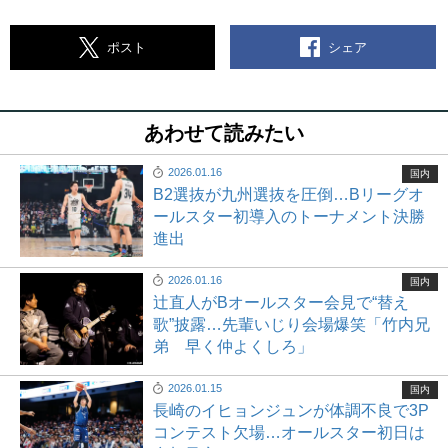
シェア
ポスト
あわせて読みたい
2026.01.16
国内
B2選抜が九州選抜を圧倒…Bリーグオ
ールスター初導入のトーナメント決勝
進出
2026.01.16
国内
辻直人がBオールスター会見で“替え
歌”披露…先輩いじり会場爆笑「竹内兄
弟 早く仲よくしろ」
2026.01.15
国内
長崎のイヒョンジュンが体調不良で3P
コンテスト欠場…オールスター初日は