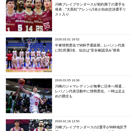
川崎ブレイブサンダースが契約満了の選手を
発表…“大黒柱”アレンら5名が自由交渉選手リ
スト入り
2026.03.01 19:52
中東情勢悪化でW杯予選延期…レバノン代表
にB1所属3名、仙台は“安全確認済み”発表
2026.03.05 16:39
川崎のジャマレディンが無事に日本へ帰還…
レバノン代表活動中に情勢悪化、一時は足止
めの懸念も
2026.02.18 13:50
川崎ブレイブサンダースの2選手がW杯地区予