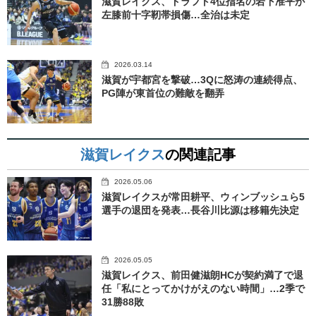
滋賀レイクス、ドラフト4位指名の岩下准平が
左膝前十字靭帯損傷…全治は未定
2026.03.14
滋賀が宇都宮を撃破…3Qに怒涛の連続得点、
PG陣が東首位の難敵を翻弄
滋賀レイクス
の関連記事
2026.05.06
滋賀レイクスが常田耕平、ウィンブッシュら5
選手の退団を発表…長谷川比源は移籍先決定
2026.05.05
滋賀レイクス、前田健滋朗HCが契約満了で退
任「私にとってかけがえのない時間」…2季で
31勝88敗