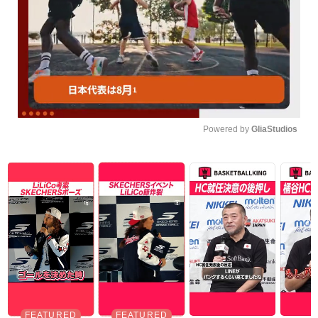
Powered by 
GliaStudios
Unmute