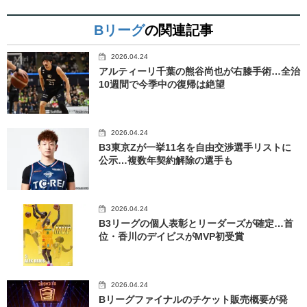
Bリーグ
の関連記事
2026.04.24
アルティーリ千葉の熊谷尚也が右膝手術…全治
10週間で今季中の復帰は絶望
2026.04.24
B3東京Zが一挙11名を自由交渉選手リストに
公示…複数年契約解除の選手も
2026.04.24
B3リーグの個人表彰とリーダーズが確定…首
位・香川のデイビスがMVP初受賞
2026.04.24
Bリーグファイナルのチケット販売概要が発