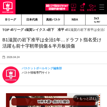
3x3
Bリーグ
日本代表
高校バスケ
NBA
by 361°
Bリーグ
滋賀レイクス
岩下 准平
B1滋賀の岩下准平は全治
TOP
B1滋賀の岩下准平は全治1年…ドラフト指名受け
活躍も前十字靭帯損傷＆半月板損傷
2026.04.24
バスケットボールキング編集部
バスケ情報専門サイト
もっと読む
arrow_forward_ios