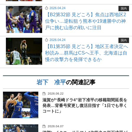
2026.04.24
国内
【B2第32節 見どころ】焦点は西地区2
位争い…逆転狙う熊本や19連勝中の神
戸に挑む山形の戦いに注目
2026.04.24
国内
【B1第35節 見どころ】地区王者決定へ
秒読み…群馬はCSへ王手、北海道は自
慢の攻撃力を発揮できるか
岩下 准平
の関連記事
2026.06.22
滋賀が“長崎ドラ4”岩下准平の移籍期間延長を
発表…背番号変更し復活目指す「1日でも早く
コートに」
2026.04.07