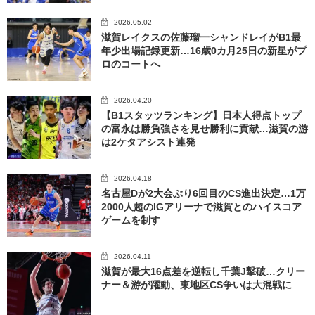
2026.05.02
滋賀レイクスの佐藤瑠一シャンドレイがB1最
年少出場記録更新…16歳0カ月25日の新星がプ
ロのコートへ
2026.04.20
【B1スタッツランキング】日本人得点トップ
の富永は勝負強さを見せ勝利に貢献…滋賀の游
は2ケタアシスト連発
2026.04.18
名古屋Dが2大会ぶり6回目のCS進出決定…1万
2000人超のIGアリーナで滋賀とのハイスコア
ゲームを制す
2026.04.11
滋賀が最大16点差を逆転し千葉J撃破…クリー
ナー＆游が躍動、東地区CS争いは大混戦に