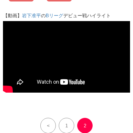
【動画】
岩下准平
の
Bリーグ
デビュー戦ハイライト
<
1
2