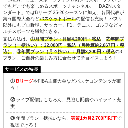
でもどこでも楽しめるスポーツチャンネル。「DAZNスタ
ンダード」ではBリーグ 25-26シーズンに加え、各国代表が
集う国際大会など
バスケットボール
の配信も充実！ バスケ
以外にもプロ野球、サッカー、F1、テニス、ゴルフなどマ
ルチスポーツを堪能できる。
支払方法は、
①月間プラン：月額4,200円・税込
、
②年間プ
ラン（一括払い）：32,000円・税込（月換算約2,667円・税
込）
、
③年間プラン（月々払い）：月額3,200円・税込
の3
プラン。ご自身の楽しみ方に合わせてチョイスしよう！
①
Bリーグ
やFIBA主催大会などバスケコンテンツが揃
う！
②
ライブ配信はもちろん、見逃し配信やハイライト充
実
③
年間プラン一括払いなら、
実質1カ月2,700円以下
で
視聴できる！