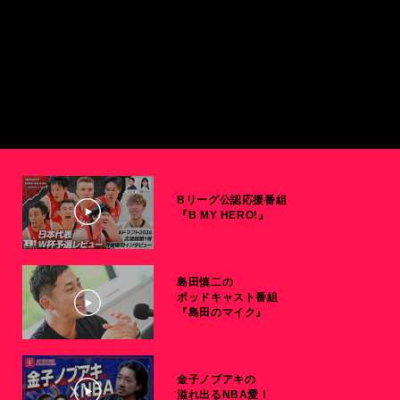
Bリーグ公認応援番組
『B MY HERO!』
島田慎二の
ポッドキャスト番組
『島田のマイク』
金子ノブアキの
溢れ出るNBA愛！