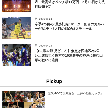
表…最高値はベンチ横11万円、5月18日から先
行販売予定
2026.04.24
今季4つ目の”最多記録”マーク…仙台のカルバ
ーがB1史上5人目の1試合8スティール
2026.04.24
【B2第32節 見どころ】焦点は西地区2位争
い…逆転狙う熊本や19連勝中の神戸に挑む山
形の戦いに注目
Pickup
歴代MVPで振り返る「三井不動産カップ」