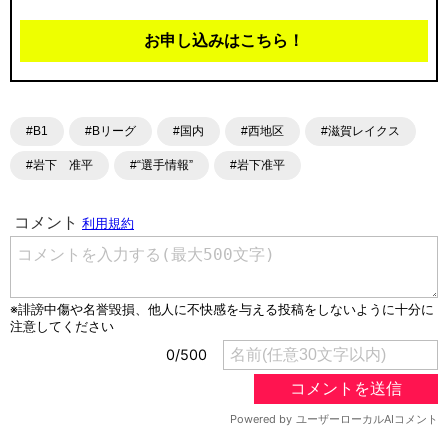
お申し込みはこちら！
#B1
#Bリーグ
#国内
#西地区
#滋賀レイクス
#岩下 准平
#“選手情報”
#岩下准平