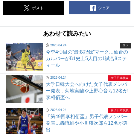
シェア
ポスト
あわせて読みたい
2026.04.24
国内
今季4つ目の”最多記録”マーク…仙台の
カルバーがB1史上5人目の1試合8ステ
ィール
2026.04.24
女子日本代表
大学日韓大会へ向けた女子代表メンバ
ー発表…菊地実蘭や上野心音ら12名が
李相佰盃へ
2026.04.24
男子日本代表
「第49回李相佰盃」男子代表メンバー
発表…轟琉維や小川瑛次郎ら12名が選
出