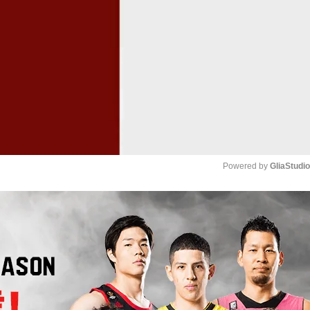
Powered by 
GliaStudi
Mute