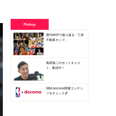
Pickup
歴代MVPで振り返る「三井
不動産カップ」
島田慎二のポッドキャス
ト、配信中！
NBA docomo関連コンテン
ツをチェック🏀