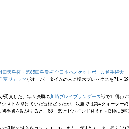
94回天皇杯・第85回皇后杯 全日本バスケットボール選手権大
千葉ジェッツ
がオーバータイムの末に栃木ブレックスを71－69
が受賞した。準々決勝の
川崎ブレイブサンダース
戦で11得点7
8アシストを挙げていた富樫だったが、決勝では第4クォーター終
に初得点を記録すると、68－69とビハインド迎えた同3秒に逆
の活躍で試合をコントロール。また、第4クォーター残り1分2