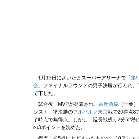
1月13日にさいたまスーパーアリーナで「
第
会
」ファイナルラウンドの男子決勝が行われ、
で下した。
試合後、MVPが発表され、
富樫勇樹
（千葉）
シスト、準決勝の
アルバルク東京
戦で20得点
了時点で無得点。しかし、延長戦残り2分52秒
の3ポイントを沈めた。
得点こそ5点にとどまったものの、10アシスト