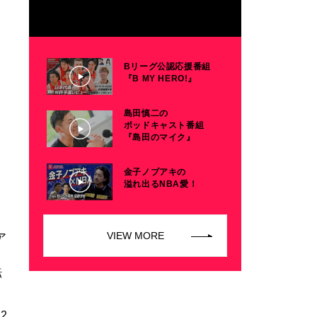
Bリーグ公認応援番組
『B MY HERO!』
島田慎二の
ポッドキャスト番組
『島田のマイク』
金子ノブアキの
溢れ出るNBA愛！
VIEW MORE
ア
転
2