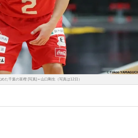
めた千葉の富樫 [写真]＝山口剛生（写真は12日）