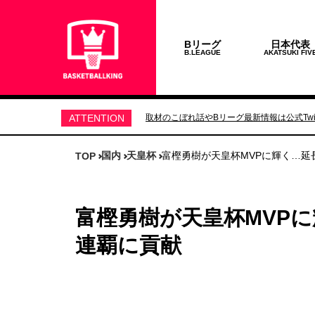
Bリーグ
日本代表
B.LEAGUE
AKATSUKI FIV
ATTENTION
取材のこぼれ話やBリーグ最新情報は公式Twit
国内
天皇杯
富樫勇樹が天皇杯MVPに輝く…延
TOP
富樫勇樹が天皇杯MVPに
連覇に貢献