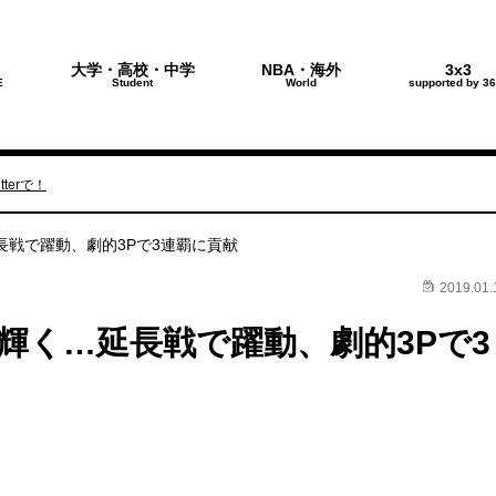
大学・高校・中学
NBA・海外
3x3
E
Student
World
supported by 36
terで！
長戦で躍動、劇的3Pで3連覇に貢献
2019.01.
輝く…延長戦で躍動、劇的3Pで3