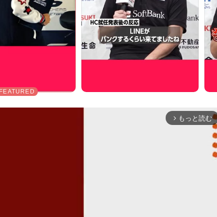
もっと読む
arrow_forward_ios