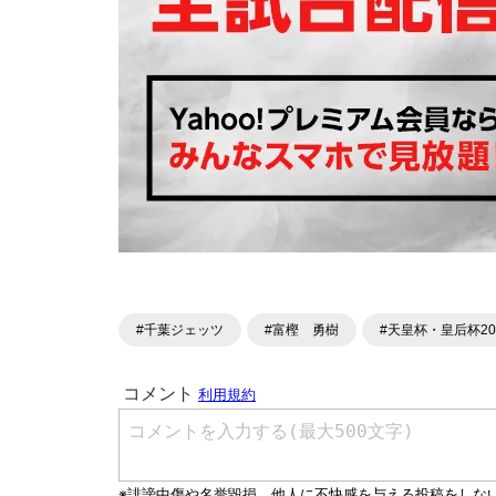
#千葉ジェッツ
#富樫 勇樹
#天皇杯・皇后杯20