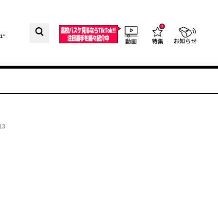
1°
13