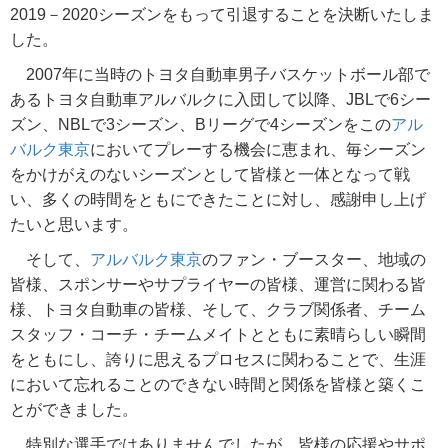
2019－2020シーズンをもって引退することを決断いたしま
した。
2007年に当時のトヨタ自動車男子バスケットボール部で
あるトヨタ自動車アルバルクに入団して以降、JBLで6シー
ズン、NBLで3シーズン、Bリーグで4シーズンをこの
アル
バルク東京
においてプレーする機会に恵まれ、毎シーズン
をかけがえのないシーズンとして皆様と一体となって戦
い、多くの時間をともにできたことに対し、感謝申し上げ
たいと思います。
そして、
アルバルク東京
のファン・ブースター、地域の
皆様、スポンサーやサプライヤーの皆様、運営に関わる皆
様、トヨタ自動車の皆様、そして、クラブ関係者、チーム
スタッフ・コーチ・チームメイトとともに素晴らしい瞬間
をともにし、誇りに思えるプロセスに関わることで、生涯
において忘れることのできない時間と関係を皆様と築くこ
とができました。
特別な選手ではありませんでしたが、皆様の応援やサポ