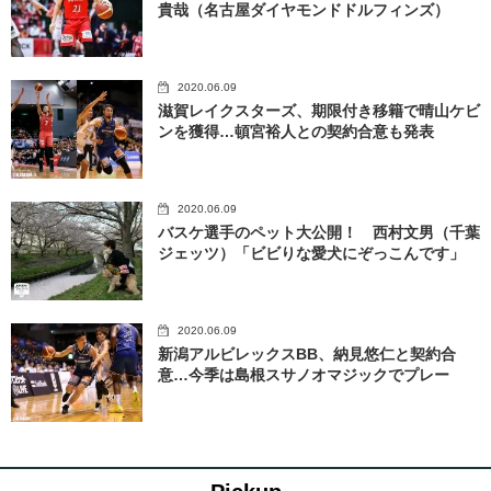
貴哉（名古屋ダイヤモンドドルフィンズ）
2020.06.09
滋賀レイクスターズ、期限付き移籍で晴山ケビ
ンを獲得…頓宮裕人との契約合意も発表
2020.06.09
バスケ選手のペット大公開！ 西村文男（千葉
ジェッツ）「ビビりな愛犬にぞっこんです」
2020.06.09
新潟アルビレックスBB、納見悠仁と契約合
意…今季は島根スサノオマジックでプレー