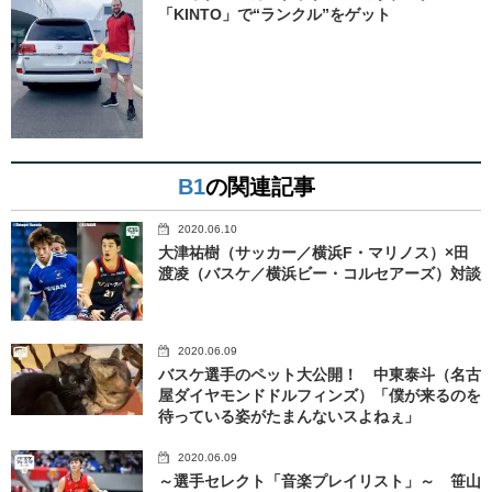
「KINTO」で“ランクル”をゲット
B1
の関連記事
2020.06.10
大津祐樹（サッカー／横浜F・マリノス）×田
渡凌（バスケ／横浜ビー・コルセアーズ）対談
2020.06.09
バスケ選手のペット大公開！ 中東泰斗（名古
屋ダイヤモンドドルフィンズ）「僕が来るのを
待っている姿がたまんないスよねぇ」
2020.06.09
～選手セレクト「音楽プレイリスト」～ 笹山