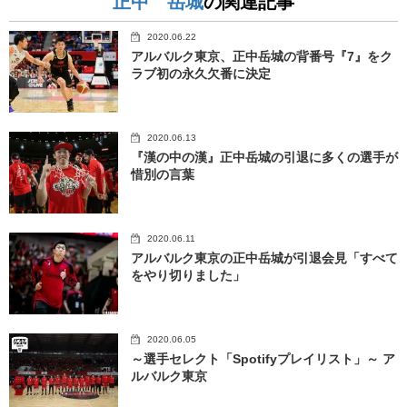
正中 岳城
の関連記事
2020.06.22
アルバルク東京、正中岳城の背番号『7』をク
ラブ初の永久欠番に決定
2020.06.13
『漢の中の漢』正中岳城の引退に多くの選手が
惜別の言葉
2020.06.11
アルバルク東京の正中岳城が引退会見「すべて
をやり切りました」
2020.06.05
～選手セレクト「Spotifyプレイリスト」～ ア
ルバルク東京