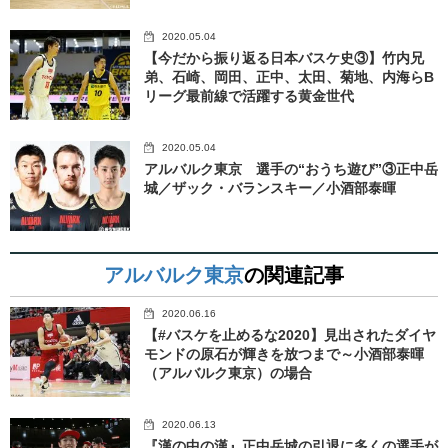
2020.05.04
【今だから振り返る日本バスケ史③】竹内兄
弟、石崎、岡田、正中、太田、菊地、内海らB
リーグ最前線で活躍する黄金世代
2020.05.04
アルバルク東京 選手の“おうち遊び”③正中岳
城／ザック・バランスキー／小酒部泰暉
アルバルク東京
の関連記事
2020.06.16
【#バスケを止めるな2020】見出されたダイヤ
モンドの原石が輝きを放つまで～小酒部泰暉
（アルバルク東京）の場合
2020.06.13
『漢の中の漢』正中岳城の引退に多くの選手が