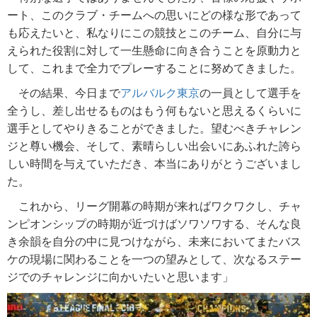
ート、このクラブ・チームへの思いにどの様な形であって
も応えたいと、私なりにこの競技とこのチーム、自分に与
えられた役割に対して一生懸命に向き合うことを原動力と
して、これまで全力でプレーすることに努めてきました。
その結果、今日まで
アルバルク東京
の一員として選手を
全うし、差し出せるものはもう何もないと思えるくらいに
選手としてやりきることができました。望むべきチャレン
ジと尊い機会、そして、素晴らしい出会いにあふれた誇ら
しい時間を与えていただき、本当にありがとうございまし
た。
これから、リーグ開幕の時期が来ればワクワクし、チャ
ンピオンシップの時期が近づけばソワソワする、そんな良
き余韻を自分の中に見つけながら、未来においてまたバス
ケの現場に関わることを一つの望みとして、次なるステー
ジでのチャレンジに向かいたいと思います」