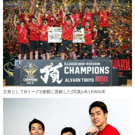
主将としてBリーグ2連覇に貢献した[写真]=B.LEAGUE