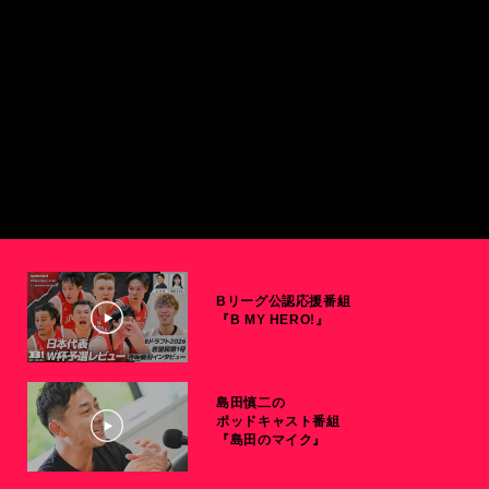
Bリーグ公認応援番組
『B MY HERO!』
島田慎二の
ポッドキャスト番組
『島田のマイク』