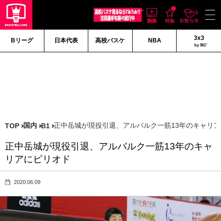
3x3
Bリーグ
日本代表
高校バスケ
NBA
by 361°
国内
正中岳城が現役引退、アルバルク一筋13年のキャリ
TOP
B1
正中岳城が現役引退、アルバルク一筋13年のキャ
リアにピリオド
2020.06.09