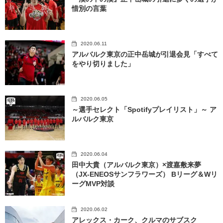
惜別の言葉
2020.06.11
アルバルク東京の正中岳城が引退会見「すべて
をやり切りました」
2020.06.05
～選手セレクト「Spotifyプレイリスト」～ ア
ルバルク東京
2020.06.04
田中大貴（アルバルク東京）×渡嘉敷来夢
（JX-ENEOSサンフラワーズ） Bリーグ＆Wリ
ーグMVP対談
2020.06.02
アレックス・カーク、クルマのサブスク