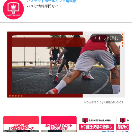
バスケットボールキング編集部
バスケ情報専門サイト
もっと読む
arrow_forward_ios
Powered by 
GliaStudios
Unmute