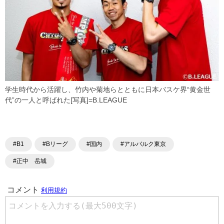
学生時代から活躍し、竹内や菊地らとともに日本バスケ界“黄金世
代”の一人と呼ばれた[写真]=B.LEAGUE
#B1
#Bリーグ
#国内
#アルバルク東京
#正中 岳城