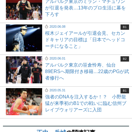
アルバルク東京のミラン・マチュワン
が引退を発表…13年のプロ生活に幕を
下ろす
2020.06.08
B1
桜木ジェイアールが引退会見、セカン
ドキャリアの目標は「日本でヘッドコ
ーチになること」
2020.06.01
B2
アルバルク東京の笹倉怜寿、仙台
89ERSへ期限付き移籍…22歳のPGが武
者修行へ
2020.05.31
B1
強者のDNAを注入するか！？ 小野龍
猛が来季初のB1での戦いに臨む信州ブ
レイブウォリアーズに入団