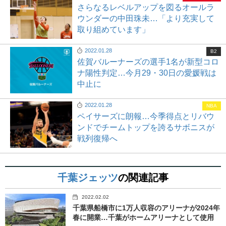
さらなるレベルアップを図るオールラ
ウンダーの中田珠未…「より充実して
取り組めています」
2022.01.28
B2
佐賀バルーナーズの選手1名が新型コロ
ナ陽性判定…今月29・30日の愛媛戦は
中止に
2022.01.28
NBA
ペイサーズに朗報…今季得点とリバウ
ンドでチームトップを誇るサボニスが
戦列復帰へ
千葉ジェッツ
の関連記事
2022.02.02
千葉県船橋市に1万人収容のアリーナが2024年
春に開業…千葉がホームアリーナとして使用