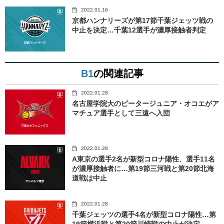
2022.01.16
京都ハンナリーズが第17節千葉ジェッツ戦の
中止を決定…千葉12選手が濃厚接触者判定
B1
の関連記事
2022.01.28
名古屋学院大のピータージュニア・オコエがア
マチュア選手として三遠へ入団
2022.01.28
A東京の選手2名が新型コロナ陽性、選手11名
が濃厚接触者に…第19節三河戦と第20節北海
道戦は中止
2022.01.28
千葉ジェッツの選手4名が新型コロナ陽性…第