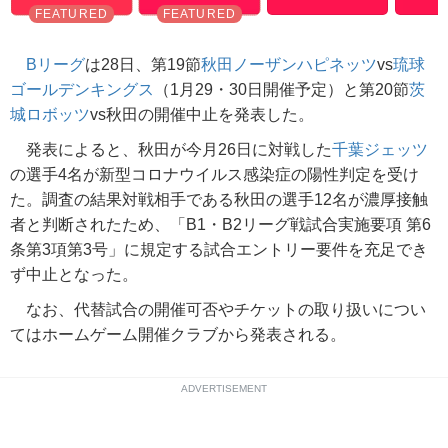
Bリーグ
は28日、第19節
秋田ノーザンハピネッツ
vs
琉球
ゴールデンキングス
（1月29・30日開催予定）と第20節
茨
城ロボッツ
vs秋田の開催中止を発表した。
発表によると、秋田が今月26日に対戦した
千葉ジェッツ
の選手4名が新型コロナウイルス感染症の陽性判定を受け
た。調査の結果対戦相手である秋田の選手12名が濃厚接触
者と判断されたため、「B1・B2リーグ戦試合実施要項 第6
条第3項第3号」に規定する試合エントリー要件を充足でき
ず中止となった。
なお、代替試合の開催可否やチケットの取り扱いについ
てはホームゲーム開催クラブから発表される。
ADVERTISEMENT