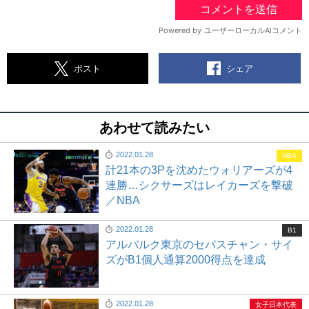
シェア
ポスト
あわせて読みたい
2022.01.28
NBA
計21本の3Pを沈めたウォリアーズが4
連勝…シクサーズはレイカーズを撃破
／NBA
2022.01.28
B1
アルバルク東京のセバスチャン・サイ
ズがB1個人通算2000得点を達成
2022.01.28
女子日本代表