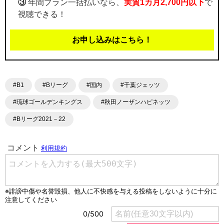
③
年間プラン一括払いなら、
実質1カ月2,700円以下
で
視聴できる！
お申し込みはこちら！
#B1
#Bリーグ
#国内
#千葉ジェッツ
#琉球ゴールデンキングス
#秋田ノーザンハピネッツ
#Bリーグ2021－22