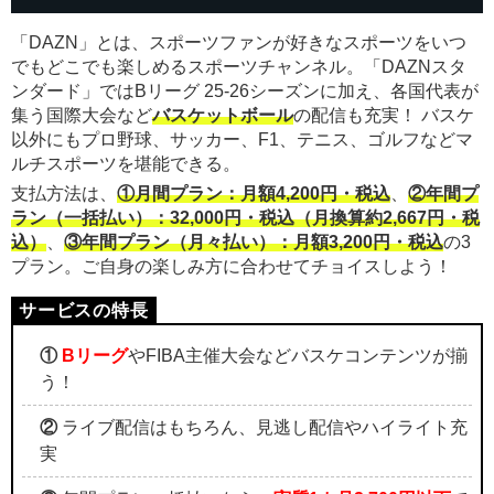
「DAZN」とは、スポーツファンが好きなスポーツをいつ
でもどこでも楽しめるスポーツチャンネル。「DAZNスタ
ンダード」ではBリーグ 25-26シーズンに加え、各国代表が
集う国際大会など
バスケットボール
の配信も充実！ バスケ
以外にもプロ野球、サッカー、F1、テニス、ゴルフなどマ
ルチスポーツを堪能できる。
支払方法は、
①月間プラン：月額4,200円・税込
、
②年間プ
ラン（一括払い）：32,000円・税込（月換算約2,667円・税
込）
、
③年間プラン（月々払い）：月額3,200円・税込
の3
プラン。ご自身の楽しみ方に合わせてチョイスしよう！
①
Bリーグ
やFIBA主催大会などバスケコンテンツが揃
う！
②
ライブ配信はもちろん、見逃し配信やハイライト充
実