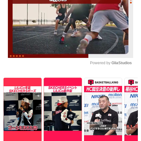
Powered by 
GliaStudios
Unmute