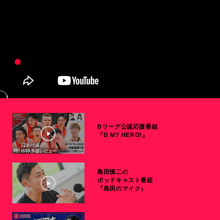
Bリーグ公認応援番組
『B MY HERO!』
島田慎二の
ポッドキャスト番組
『島田のマイク』