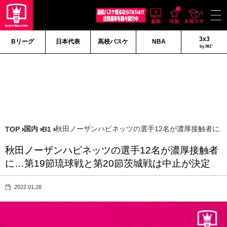
3x3
Bリーグ
日本代表
高校バスケ
NBA
by 361°
国内
秋田ノーザンハピネッツの選手12名が濃厚接触者に…
TOP
B1
秋田ノーザンハピネッツの選手12名が濃厚接触者
に…第19節琉球戦と第20節茨城戦は中止が決定
2022.01.28