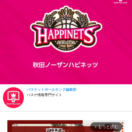
バスケットボールキング編集部
バスケ情報専門サイト
もっと読む
arrow_forward_ios