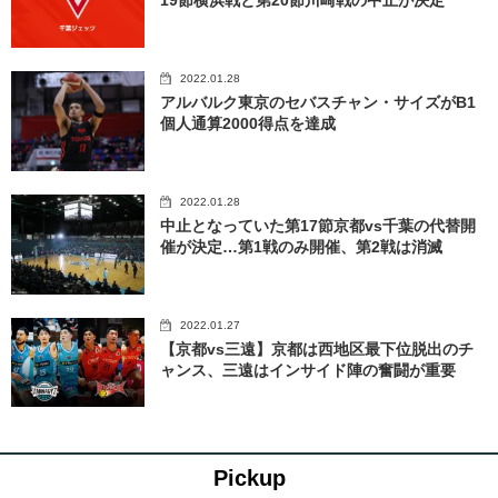
19節横浜戦と第20節川崎戦の中止が決定
2022.01.28
アルバルク東京のセバスチャン・サイズがB1
個人通算2000得点を達成
2022.01.28
中止となっていた第17節京都vs千葉の代替開
催が決定…第1戦のみ開催、第2戦は消滅
2022.01.27
【京都vs三遠】京都は西地区最下位脱出のチ
ャンス、三遠はインサイド陣の奮闘が重要
Pickup