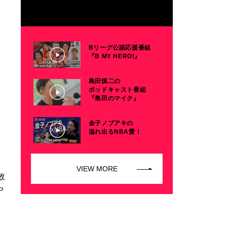
Bリーグ公認応援番組
『B MY HERO!』
島田慎二の
ポッドキャスト番組
『島田のマイク』
金子ノブアキの
溢れ出るNBA愛！
VIEW MORE
敗
や