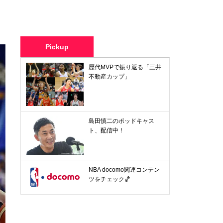
Pickup
歴代MVPで振り返る「三井
不動産カップ」
島田慎二のポッドキャス
ト、配信中！
NBA docomo関連コンテン
ツをチェック🏀