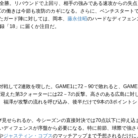
戦全勝。リバウンドで上回り、相手の強みである速攻からの失点
ズの働きは今節も攻防のカギになる。さらに、ベンチスタート
たガード陣に対しては、岡本、
藤永佳昭
のハードなディフェン
録「18」に届くか注目だ。
対戦して2連敗を喫した。GAME1に72－90で敗れると、GAME
で迎えた第3クォーターには22－7の反撃。高さのある広島に対
、福澤が攻撃の流れを呼び込み、後半だけで9本の3ポイントシ
見せられるか。今シーズンの直接対決では70点以下に抑え込
いディフェンスが序盤から必要になる。特に前節、球際で強さ
や
ジャスティン・コブス
のマッチアップまで予想されるだけに