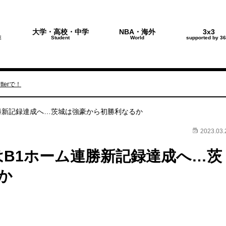
大学・高校・中学
NBA・海外
3x3
E
Student
World
supported by 36
terで！
連勝新記録達成へ…茨城は強豪から初勝利なるか
2023.03.
はB1ホーム連勝新記録達成へ…茨
か