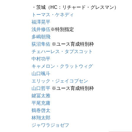
・茨城（HC：リチャード・グレスマン）
トーマス・ケネディ
福澤晃平
浅井修伍
※特別指定
多嶋朝飛
荻沼隼佑
※ユース育成特別枠
チェハーレス・タプスコット
中村功平
キャメロン・クラットウィグ
山口颯斗
エリック・ジェイコブセン
山口哲平
※ユース育成特別枠
鍵冨太雅
平尾充庸
鶴巻啓太
林翔太郎
ジャワラジョゼフ