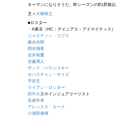
キーマンになりそうだ。昨シーズンのB1昇格
文＝
大橋裕之
■ロスター
・A東京（HC：デイニアス・アドマイティス）
ジャスティン・コブス
藤永佳昭
岡本飛竜
吉井裕鷹
安藤周人
ザック・バランスキー
セバスチャン・サイズ
平岩玄
ライアン・ロシター
田中大貴
※インジュアリーリスト
笹倉怜寿
アレックス・カーク
小酒部泰暉