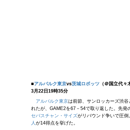
■
アルバルク東京
vs
茨城ロボッツ
（＠国立代々
3月22日19時35分
アルバルク東京
は前節、サンロッカーズ渋谷と
れたが、GAME2を67－54で取り返した。先発
セバスチャン・サイズ
がリバウンド争いで圧倒
人
が14得点を挙げた。