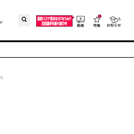
1°
21