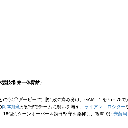
木競技場 第一体育館）
の“渋谷ダービー”で1勝1敗の痛み分け。GAME１を75－78で
の
岡本飛竜
が好守でチームに勢いを与え、
ライアン・ロシター
。16個のターンオーバーを誘う堅守を発揮し、攻撃では
安藤周