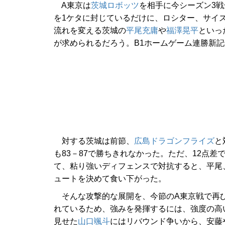
A東京は
茨城ロボッツ
を相手に今シーズン3
を1ケタに封じているだけに、ロシター、サイ
流れを変える茨城の
平尾充庸
や
福澤晃平
といっ
が求められるだろう。B1ホームゲーム連勝新記
対する茨城は前節、
広島ドラゴンフライズ
と
も83－87で勝ちきれなかった。ただ、12点差
て、粘り強いディフェンスで対抗すると、平尾
ュートを決めて食い下がった。
そんな攻撃的な展開を、今節のA東京戦で再び
れているため、強みを発揮するには、強度の高
見せた
山口颯斗
にはリバウンド争いから、安藤