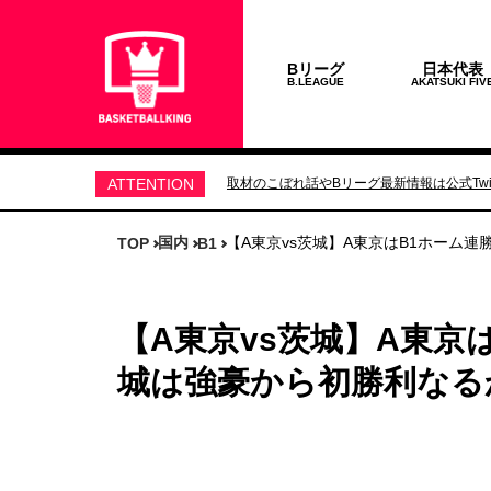
Bリーグ
日本代表
B.LEAGUE
AKATSUKI FIV
ATTENTION
取材のこぼれ話やBリーグ最新情報は公式Twit
国内
【A東京vs茨城】A東京はB1ホーム
TOP
B1
【A東京vs茨城】A東京
城は強豪から初勝利なる