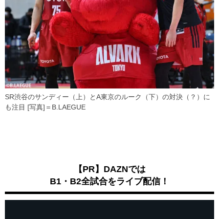
SR渋谷のサンディー（上）とA東京のルーク（下）の対決（？）に
も注目 [写真]＝B.LAEGUE
【PR】DAZNでは
B1・B2全試合をライブ配信！