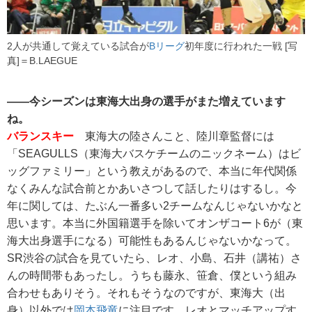
2人が共通して覚えている試合が
Bリーグ
初年度に行われた一戦 [写
真]＝B.LAEGUE
――今シーズンは東海大出身の選手がまた増えています
ね。
バランスキー
東海大の陸さんこと、陸川章監督には
「SEAGULLS（東海大バスケチームのニックネーム）はビ
ッグファミリー」という教えがあるので、本当に年代関係
なくみんな試合前とかあいさつして話したりはするし。今
年に関しては、たぶん一番多い2チームなんじゃないかなと
思います。本当に外国籍選手を除いてオンザコート6が（東
海大出身選手になる）可能性もあるんじゃないかなって。
SR渋谷の試合を見ていたら、レオ、小島、石井（講祐）さ
んの時間帯もあったし。うちも藤永、笹倉、僕という組み
合わせもありそう。それもそうなのですが、東海大（出
身）以外では
岡本飛竜
に注目です。レオとマッチアップす