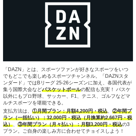
「DAZN」とは、スポーツファンが好きなスポーツをいつ
でもどこでも楽しめるスポーツチャンネル。「DAZNスタ
ンダード」ではBリーグ 25-26シーズンに加え、各国代表が
集う国際大会など
バスケットボール
の配信も充実！ バスケ
以外にもプロ野球、サッカー、F1、テニス、ゴルフなどマ
ルチスポーツを堪能できる。
支払方法は、
①月間プラン：月額4,200円・税込
、
②年間プ
ラン（一括払い）：32,000円・税込（月換算約2,667円・税
込）
、
③年間プラン（月々払い）：月額3,200円・税込
の3
プラン。ご自身の楽しみ方に合わせてチョイスしよう！