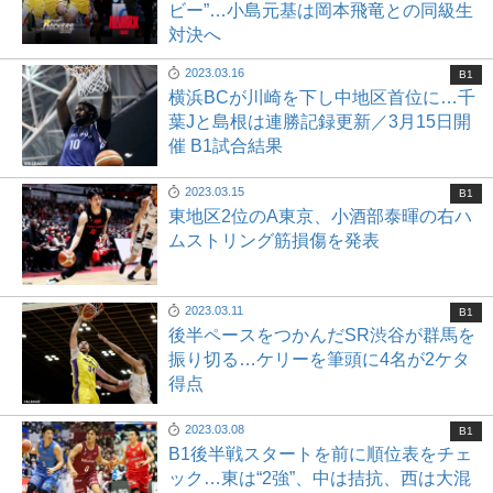
ビー”…小島元基は岡本飛竜との同級生
対決へ
2023.03.16
B1
横浜BCが川崎を下し中地区首位に…千
葉Jと島根は連勝記録更新／3月15日開
催 B1試合結果
2023.03.15
B1
東地区2位のA東京、小酒部泰暉の右ハ
ムストリング筋損傷を発表
2023.03.11
B1
後半ペースをつかんだSR渋谷が群馬を
振り切る…ケリーを筆頭に4名が2ケタ
得点
2023.03.08
B1
B1後半戦スタートを前に順位表をチェ
ック…東は“2強”、中は拮抗、西は大混