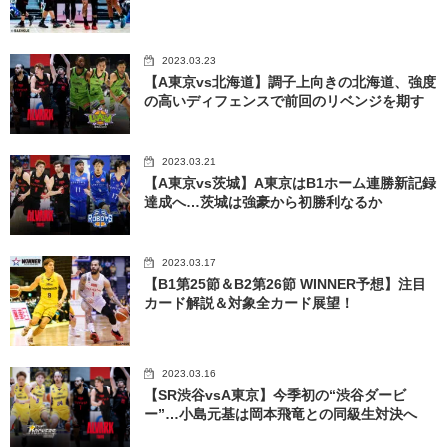
2023.03.23
【A東京vs北海道】調子上向きの北海道、強度
の高いディフェンスで前回のリベンジを期す
2023.03.21
【A東京vs茨城】A東京はB1ホーム連勝新記録
達成へ…茨城は強豪から初勝利なるか
2023.03.17
【B1第25節＆B2第26節 WINNER予想】注目
カード解説＆対象全カード展望！
2023.03.16
【SR渋谷vsA東京】今季初の“渋谷ダービ
ー”…小島元基は岡本飛竜との同級生対決へ