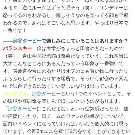
て）機動力がまず違うし、サンディーはいろんな表情がで
きます。逆にルークはずっと眠そう（笑）。サンディーは
怒ってるのもわかるし、悔しそうなのも笑ってる顔も全部
わかるので、あれはすごいなと思います。やっぱり日本で
一番です！
――
渋谷ダービー
で楽しみにしていることはありますか？
バランスキー
僕は大学がちょっと田舎の方だったので
（笑）。青山学院記念館は都会だなっていう、これ本当に
大学こんなところにあるんだっていう印象が一番強いで
す。表参道や青山のあたりはオフの日も買い物に行ったり
ふらふらしに行ったりする場所で、そういう都会のド真ん
中で試合できるのはすごい楽しいなとは思っています。
ベンドラメ
渋谷ダービー
という1つのイベントとして、そ
の環境や雰囲気を楽しんでほしいというのがあります。
「
渋谷ダービー
はこれだよな」という空気感だったり、熱
い声援だったり。両チームのファンの熱量がすごいので、
面白いイベントになっていければいいなと個人的には思っ
ています。今回3rdユニを着て試合をすることができるとい