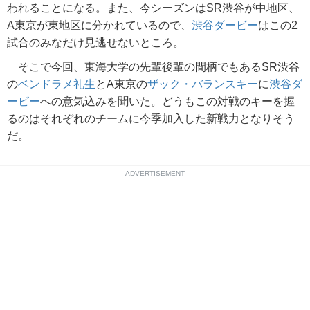
われることになる。また、今シーズンはSR渋谷が中地区、
A東京が東地区に分かれているので、
渋谷ダービー
はこの2
試合のみなだけ見逃せないところ。
そこで今回、東海大学の先輩後輩の間柄でもあるSR渋谷
の
ベンドラメ礼生
とA東京の
ザック・バランスキー
に
渋谷ダ
ービー
への意気込みを聞いた。どうもこの対戦のキーを握
るのはそれぞれのチームに今季加入した新戦力となりそう
だ。
ADVERTISEMENT