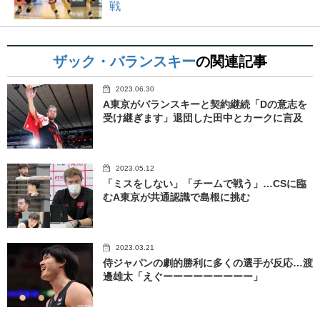
戦
ザック・バランスキー
の関連記事
2023.06.30
A東京がバランスキーと契約継続「Dの意志を
受け継ぎます」退団した田中とカークに言及
2023.05.12
「ミスをしない」「チームで戦う」…CSに臨
むA東京が共通認識で島根に挑む
2023.03.21
侍ジャパンの劇的勝利に多くの選手が反応…渡
邊雄太「えぐーーーーーーーーー」