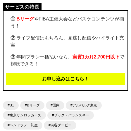
①
Bリーグ
やFIBA主催大会などバスケコンテンツが揃
う！
②
ライブ配信はもちろん、見逃し配信やハイライト充
実
③
年間プラン一括払いなら、
実質1カ月2,700円以下
で
視聴できる！
お申し込みはこちら！
#B1
#Bリーグ
#国内
#アルバルク東京
#東京サンロッカーズ
#ザック・バランスキー
#ベンドラメ 礼生
#渋谷ダービー