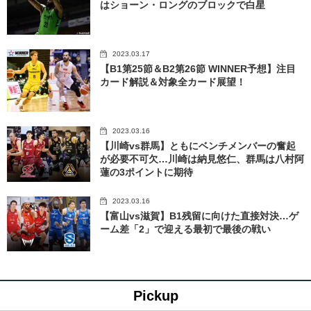
はショーン・ロングのブロックで白星
2023.03.17
【B1第25節＆B2第26節 WINNER予想】注目
カード解説＆対象全カード展望！
2023.03.16
【川崎vs群馬】ともにベンチメンバーの奮起
が必要不可欠…川崎は納見悠仁、群馬は八村阿
蓮の3ポイントに期待
2023.03.16
【富山vs滋賀】B1残留に向けた直接対決…ゲ
ーム差「2」で迎える最初で最後の戦い
Pickup