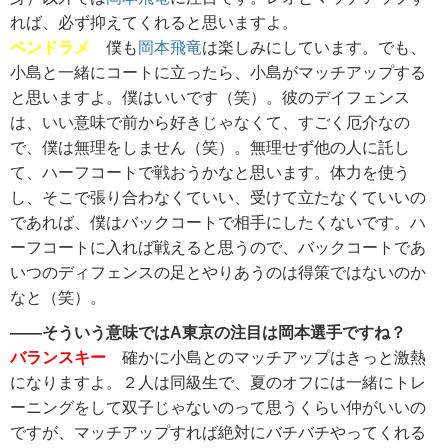
れば、必ず抑えてくれると思いますよ。
ベンドラメ
僕も
岡本飛竜
は楽しみにしています。でも、
小島と一緒にコートに立ったら、小島がマッチアップする
と思いますよ。僕はいいです（笑）。彼のデイフェンス
は、いい意味で前から好きじゃなくて、すごく厄介なの
で、僕は無理をしません（笑）。無理せず他の人に託し
て、ハーフコートで戦おうかなと思います。体力を使う
し、そこで張り合わなくていい、受けて立たなくていいの
であれば、僕はバックコートで相手にしたくないです。ハ
ーフコートに入れば戦えると思うので、バックコートであ
いつのディフェンスの足とやりあうのは得策ではないのか
なと（笑）。
――そういう意味ではA東京の注目は岡本選手ですね？
バランスキー
確かに小島とのマッチアップはきっと激熱
になりますよ。２人は同級生で、夏のオフには一緒にトレ
ーニングをして双子じゃないのって思うくらい仲がいいの
ですが、マッチアップすれば絶対にバチバチやってくれる