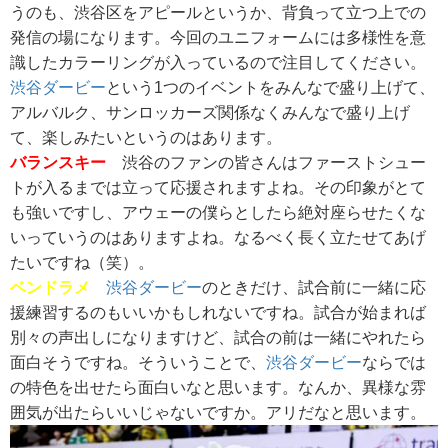
うのも、渋谷区をアピールというか、背負って立つ上での
発信の場になります。今回のユニフォームには多様性を意
識したカラーリングが入っているので注目してください。
渋谷ダービー
という1つのイベントをみんなで盛り上げて、
アルバルク、サンロッカーズ関係なくみんなで盛り上げ
て、楽しみたいというのはあります。
バランスキー
渋谷のファンの皆さんはファーストシュー
トが入るまでは立って応援されますよね。その印象がとて
も強いですし、アウェーの僕らとしたら絶対座らせたくな
いっていうのはありますよね。なるべく長く立たせてあげ
たいですね（笑）。
ベンドラメ
渋谷ダービー
のときだけ、試合前に一緒に応
援練習するのもいいかもしれないですね。試合が始まれば
別々の声出しになりますけど、試合の前は一緒にやれたら
面白そうですね。そういうことで、
渋谷ダービー
ならでは
の特色を出せたら面白いなと思います。なんか、異様な雰
囲気が出たらいいじゃないですか。アリだなと思います。