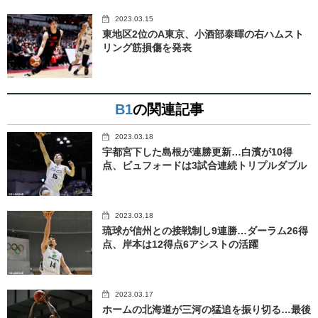
2023.03.15
東地区2位のA東京、小酒部泰暉の右ハムスト
リング筋損傷を発表
B1
の関連記事
2023.03.18
宇都宮下した島根が連勝更新…白濱が10得
点、ビュフォードは3試合連続トリプルダブル
2023.03.18
琉球が信州との接戦制し9連勝…ダーラム26得
点、岸本は12得点6アシストの活躍
2023.03.17
ホームの北海道が三河の猛追を振り切る…最後