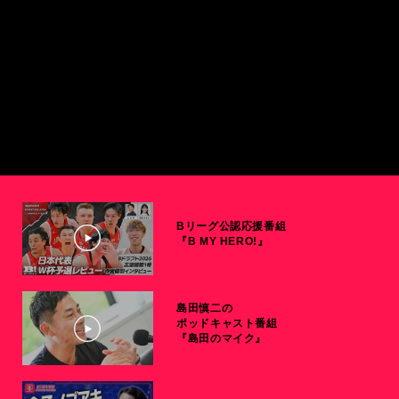
Bリーグ公認応援番組
『B MY HERO!』
島田慎二の
ポッドキャスト番組
『島田のマイク』