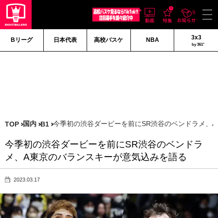
3x3
Bリーグ
日本代表
高校バスケ
NBA
by 361°
国内
今季初の渋谷ダービーを前にSR渋谷のベンドラメ、
TOP
B1
今季初の渋谷ダービーを前にSR渋谷のベンドラ
メ、A東京のバランスキーが意気込みを語る
2023.03.17