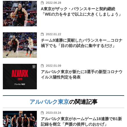
2022.06.28
A東京がザック・バランスキーと契約継続
「WEの力を今まで以上に大きくしましょう」
2022.01.22
チーム9連勝に貢献したバランスキー…コロナ
禍下でも「目の前の試合に集中するだけ」
2022.01.09
アルバルク東京が新たに3選手の新型コロナウ
イルス陽性判定を発表
アルバルク東京
の関連記事
2023.03.24
アルバルク東京がホームゲーム18連勝でB1新
記録を樹立「声援の後押しのおかげ」