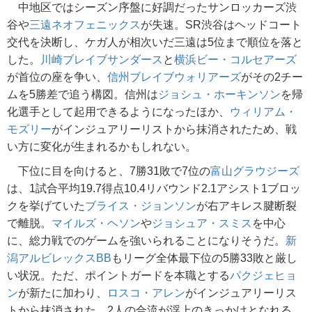
中地区ではシーズン序盤に好調だったサンロッカーズ渋
谷や
三遠ネオフェニックス
が失速。SR渋谷はヘッドコート
交代を決断し、ケガ人が相次いだ三遠は5位まで順位を落と
した。
川崎ブレイブサンダース
と
横浜ビー・コルセアーズ
が首位の座を争い、
信州ブレイブウォリアーズ
がその2チー
ムを5勝差で追う構図。信州は
ジョシュ・ホーキンソン
を帰
化選手として起用できるようになったほか、
ウィリアム・
モズリー
がインジュアリーリストから抹消されたため、戦
い方に変化が生まれるかもしれない。
下位に目を向けると、7勝31敗で7位の
富山グラウジーズ
は、1試合平均19.7得点10.4リバウンド2.1アシスト1ブロッ
クを挙げていた
ブライス・ジョンソン
が右アキレス腱断裂
で離脱。
マイルズ・ヘソン
や
ジョシュア・スミス
を中心
に、総力戦でのゲームを強いられることになりそうだ。
新
潟アルビレックスBB
もリーグ全体最下位の5勝33敗と厳し
い状況。ただ、ポイントガードを本職とする
パクジェヒョ
ン
が新たに加わり、
ロスコ・アレン
がインジュアリーリス
トから抹消された。2人の合流が浮上のきっかけとなれる