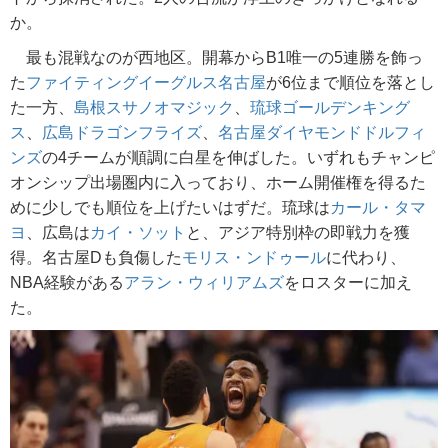
か。
最も混戦なのが西地区。開幕からB1唯一の5連勝を飾っ
た
ファイティングイーグルス名古屋
が6位まで順位を落とし
た一方、
島根スサノオマジック
、
琉球ゴールデンキング
ス
、
広島ドラゴンフライズ
、
名古屋ダイヤモンドドルフィ
ンズ
の4チームが順調に白星を伸ばした。いずれもチャンピ
オンシップ出場圏内に入っており、ホーム開催権を得るた
めに少しでも順位を上げたいはずだ。琉球は
カール・タマ
ヨ
、広島は
カイ・ソット
と、アジア特別枠の即戦力を獲
得。名古屋Dも負傷した
モリス・ンドゥール
に代わり、
NBA経験がある
アラン・ウィリアムズ
をロスターに加え
た。