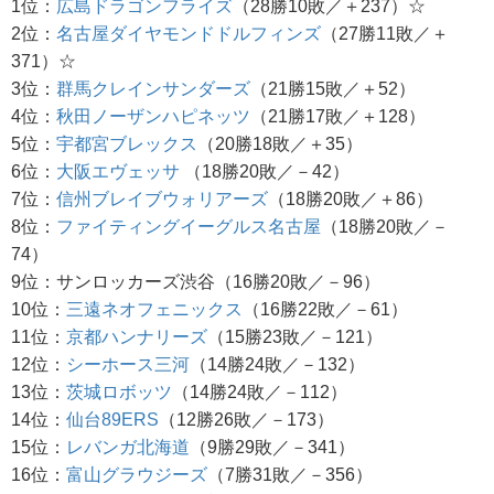
1位：
広島ドラゴンフライズ
（28勝10敗／＋237）☆
2位：
名古屋ダイヤモンドドルフィンズ
（27勝11敗／＋
371）☆
3位：
群馬クレインサンダーズ
（21勝15敗／＋52）
4位：
秋田ノーザンハピネッツ
（21勝17敗／＋128）
5位：
宇都宮ブレックス
（20勝18敗／＋35）
6位：
大阪エヴェッサ
（18勝20敗／－42）
7位：
信州ブレイブウォリアーズ
（18勝20敗／＋86）
8位：
ファイティングイーグルス名古屋
（18勝20敗／－
74）
9位：サンロッカーズ渋谷（16勝20敗／－96）
10位：
三遠ネオフェニックス
（16勝22敗／－61）
11位：
京都ハンナリーズ
（15勝23敗／－121）
12位：
シーホース三河
（14勝24敗／－132）
13位：
茨城ロボッツ
（14勝24敗／－112）
14位：
仙台89ERS
（12勝26敗／－173）
15位：
レバンガ北海道
（9勝29敗／－341）
16位：
富山グラウジーズ
（7勝31敗／－356）