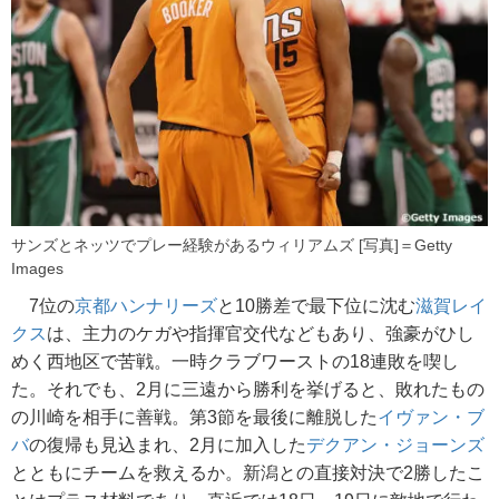
サンズとネッツでプレー経験があるウィリアムズ [写真]＝Getty
Images
7位の
京都ハンナリーズ
と10勝差で最下位に沈む
滋賀レイ
クス
は、主力のケガや指揮官交代などもあり、強豪がひし
めく西地区で苦戦。一時クラブワーストの18連敗を喫し
た。それでも、2月に三遠から勝利を挙げると、敗れたもの
の川崎を相手に善戦。第3節を最後に離脱した
イヴァン・ブ
バ
の復帰も見込まれ、2月に加入した
デクアン・ジョーンズ
とともにチームを救えるか。新潟との直接対決で2勝したこ