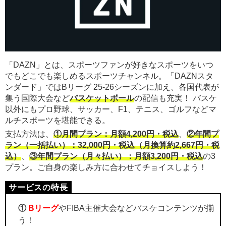
「DAZN」とは、スポーツファンが好きなスポーツをいつ
でもどこでも楽しめるスポーツチャンネル。「DAZNスタ
ンダード」ではBリーグ 25-26シーズンに加え、各国代表が
集う国際大会など
バスケットボール
の配信も充実！ バスケ
以外にもプロ野球、サッカー、F1、テニス、ゴルフなどマ
ルチスポーツを堪能できる。
支払方法は、
①月間プラン：月額4,200円・税込
、
②年間プ
ラン（一括払い）：32,000円・税込（月換算約2,667円・税
込）
、
③年間プラン（月々払い）：月額3,200円・税込
の3
プラン。ご自身の楽しみ方に合わせてチョイスしよう！
①
Bリーグ
やFIBA主催大会などバスケコンテンツが揃
う！