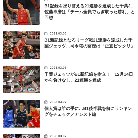
B1記録を塗り替える21連勝を達成した千葉J…
佐藤卓磨は「チーム全員でもぎ取った勝利」と
回想
2023.03.09
B1新記録となるリーグ戦21連勝を達成した千
葉ジェッツ…司令塔の富樫は「正直ビックリ」
2023.03.08
千葉ジェッツがB1新記録を樹立！ 12月14日
から負けなし、21連勝を達成
2023.03.07
個人賞は誰の手に…B1後半戦を前にランキン
グをチェック／アシスト編
2023.03.07