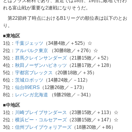
とはプラス材料であり、直近では18日、19日に敵地で行わ
れる富山戦が重要な2連戦になりそうだ。
第22節終了時点におけるB1リーグの順位表は以下のとお
り。
■東地区
1位：
千葉ジェッツ
（34勝4敗／＋525）☆
2位：
アルバルク東京
（30勝8敗／＋276）☆
3位：
群馬クレインサンダーズ
（21勝15敗／＋52）
4位：
秋田ノーザンハピネッツ
（21勝17敗／＋128）
5位：
宇都宮ブレックス
（20勝18敗／＋35）
6位：
茨城ロボッツ
（14勝24敗／－112）
7位：
仙台89ERS
（12勝26敗／－173）
8位：
レバンガ北海道
（9勝29敗／－341）
■中地区
1位：
川崎ブレイブサンダース
（23勝15敗／＋113）☆
2位：
横浜ビー・コルセアーズ
（23勝15敗／＋147）☆
3位：
信州ブレイブウォリアーズ
（18勝20敗／＋86）