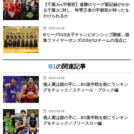
【千葉Jvs宇都宮】連勝のリーグ新記録がかか
る千葉Jに対し、昨季王者の宇都宮が待ったを
かけられるか
2023.03.06
BリーグU15女子チャンピオンシップ開催…福
島ファイヤーボンズU15が12チームの頂点に
B1
の関連記事
2023.03.08
個人賞は誰の手に…B1後半戦を前にランキン
グをチェック／スティール・ブロック編
2023.03.08
個人賞は誰の手に…B1後半戦を前にランキン
グをチェック／フリースロー編