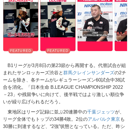
B1リーグが3月8日の第23節から再開する。代替試合が組
まれたサンロッカーズ渋谷と
群馬クレインサンダーズ
の2チ
ームを除き、各チームがレギュラーシーズン60試合中38試
合を消化。「日本生命 B.LEAGUE CHAMPIONSHIP 2022
－23」や残留争いに向けて、後半戦ではより激しい順位争
いが繰り広げられるだろう。
東地区はリーグ記録に並ぶ20連勝中の
千葉ジェッツ
が、
リーグ全体でもトップの34勝4敗。2位の
アルバルク東京
も
30勝に到達するなど、“2強”状態となっている。ただ、昨シ