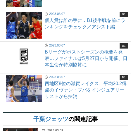
2023.03.07
B1
個人賞は誰の手に…B1後半戦を前にラ
ンキングをチェック／アシスト編
2023.03.07
B1
Bリーグがポストシーズンの概要を発
表…ファイナルは5月27日から開催、日
本生命が特別協賛に
2023.03.07
B1
西地区8位の滋賀レイクス、平均20.2得
点のイヴァン・ブバをインジュアリー
リストから抹消
千葉ジェッツ
の関連記事
2023.03.09