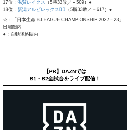
17位：
滋賀レイクス
（5勝33敗／－509）●
18位：
新潟アルビレックスBB
（5勝33敗／－617）●
☆：「日本生命 B.LEAGUE CHAMPIONSHIP 2022－23」
出場圏内
●：自動降格圏内
【PR】DAZNでは
B1・B2全試合をライブ配信！