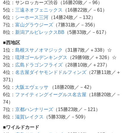
4位：サンロッカーズ渋谷（16勝20敗／－96）
5位：
三遠ネオフェニックス
（16勝22敗／－61）
6位：
シーホース三河
（14勝24敗／－132）
7位：
富山グラウジーズ
（7勝31敗／－356）
8位：
新潟アルビレックスBB
（5勝33敗／－617）
■西地区
1位：
島根スサノオマジック
（31勝7敗／＋338）☆
2位：
琉球ゴールデンキングス
（29勝9敗／＋326）☆
3位：
広島ドラゴンフライズ
（28勝10敗／＋237）
4位：
名古屋ダイヤモンドドルフィンズ
（27勝11敗／＋
371）
5位：
大阪エヴェッサ
（18勝20敗／－42）
6位：
ファイティングイーグルス名古屋
（18勝20敗／－
74）
7位：
京都ハンナリーズ
（15勝23敗／－121）
8位：
滋賀レイクス
（5勝33敗／－509）
■ワイルドカード