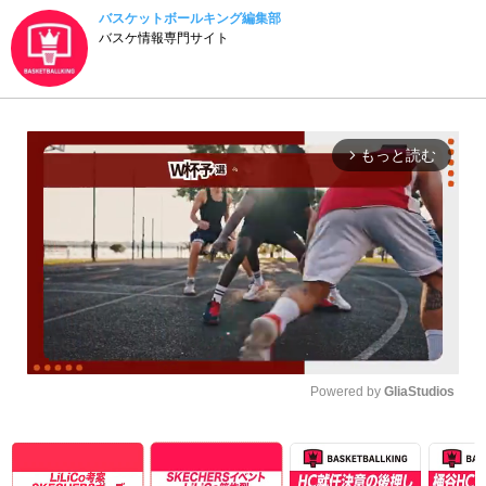
バスケットボールキング編集部
バスケ情報専門サイト
もっと読む
arrow_forward_ios
Powered by 
GliaStudios
Unmute