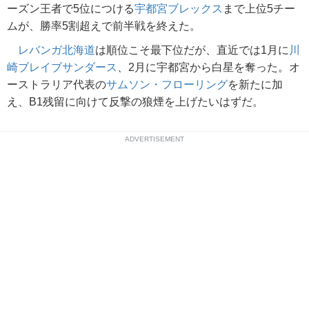
ーズン王者で5位につける
宇都宮ブレックス
まで上位5チー
ムが、勝率5割超えで前半戦を終えた。
レバンガ北海道
は順位こそ最下位だが、直近では1月に
川
崎ブレイブサンダース
、2月に宇都宮から白星を奪った。オ
ーストラリア代表の
サムソン・フローリング
を新たに加
え、B1残留に向けて反撃の狼煙を上げたいはずだ。
ADVERTISEMENT