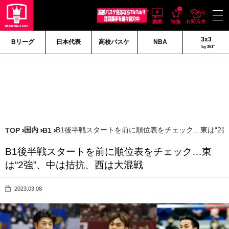
3x3
Bリーグ
日本代表
高校バスケ
NBA
by 361°
国内
B1後半戦スタートを前に順位表をチェック…東は“2
TOP
B1
B1後半戦スタートを前に順位表をチェック…東
は“2強”、中は拮抗、西は大混戦
2023.03.08