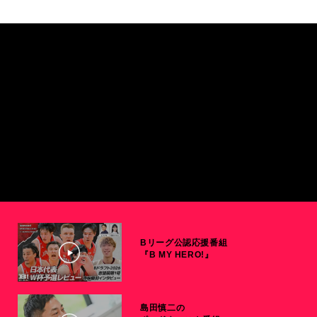
Bリーグ公認応援番組
『B MY HERO!』
島田慎二の