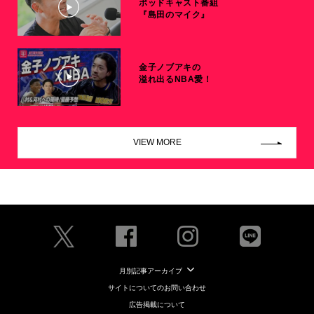
ポッドキャスト番組
『島田のマイク』
金子ノブアキの
溢れ出るNBA愛！
VIEW MORE
月別記事アーカイブ
サイトについてのお問い合わせ
広告掲載について